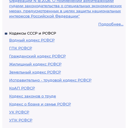
Федерации N 8/2026. О применении арбитражными
судами законодательства о специальных экономических
мерах, предусмотренных в целях защиты национальных
интересов Российской Федерации"
Подробнее...
Кодексы СССР и РСФСР
Водный кодекс РСФСР
ГПК РСФСР
Гражданский кодекс РСФСР
Жилищный кодекс РСФСР
Земельный кодекс РСФСР
Исправительно - трудовой кодекс РСФСР
КоАП РСФСР
Кодекс законов о труде
Кодекс о браке и семье РСФСР
УК РСФСР
УПК РСФСР