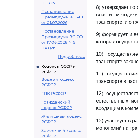
ПЭК25
8) утверждает по
Постановление
власти методик
Президиума ВС РФ
транспорте, и оп
от 01.07.2026
Постановление
9) формирует и в
Президиума ВС РФ
которых осуществ
от 17.06.2026 N 5-
НАД26
10) осуществля
Подробнее...
транспорте закон
Кодексы СССР и
РСФСР
11) осуществля
Водный кодекс
транспорте в час
РСФСР
ГПК РСФСР
12) осуществляе
естественных мо
Гражданский
кодекс РСФСР
входящим в комп
Жилищный кодекс
13) участвует в 
РСФСР
монополий на тран
Земельный кодекс
РСФСР