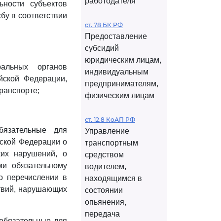
работодателя
ьности субъектов
бу в соответствии
ст. 78 БК РФ
Предоставление
субсидий
юридическим лицам,
альных органов
индивидуальным
йской Федерации,
предпринимателям,
ранспорте;
физическим лицам
ст. 12.8 КоАП РФ
бязательные для
Управление
йской Федерации о
транспортным
ких нарушений, о
средством
ми обязательному
водителем,
о перечислении в
находящимся в
ствий, нарушающих
состоянии
опьянения,
передача
 обязательные для