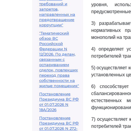
требований и
уровня, испол
запретов,
предусмотренные 
направленных на
предотвращение
3) разрабатыва
коррупции"
нормативных пр
"Тематический
монополий на тра
обзор ВС
Российской
Федерации N
4) определяет у
12/2026. По делам,
потребителей тра
связанным с
оспариванием
5) осуществляет 
сделок, повлекших
установленных це
переход права
собственности на
жилые помещения"
6) способствуе
сбалансированн
Постановление
Президиума ВС РФ
естественных м
от 01.07.2026 N
функционирования
18А/2026
Постановление
7) осуществляет 
Президиума ВС РФ
потребителей тра
от 01.07.2026 N 272-