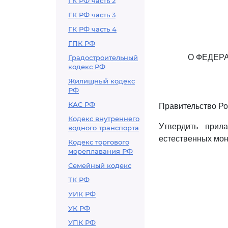
ГК РФ часть 2
ГК РФ часть 3
ГК РФ часть 4
ГПК РФ
О ФЕДЕР
Градостроительный
кодекс РФ
Жилищный кодекс
РФ
КАС РФ
Правительство Ро
Кодекс внутреннего
Утвердить прил
водного транспорта
естественных мон
Кодекс торгового
мореплавания РФ
Семейный кодекс
ТК РФ
УИК РФ
УК РФ
УПК РФ