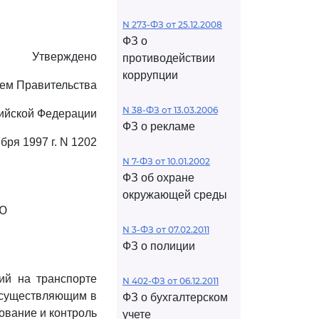
N 273-ФЗ от 25.12.2008
ФЗ о
Утверждено
противодействии
коррупции
ем Правительства
N 38-ФЗ от 13.03.2006
ийской Федерации
ФЗ о рекламе
ября 1997 г. N 1202
N 7-ФЗ от 10.01.2002
ФЗ об охране
окружающей среды
Ю
N 3-ФЗ от 07.02.2011
ФЗ о полиции
ий на транспорте
N 402-ФЗ от 06.12.2011
осуществляющим в
ФЗ о бухгалтерском
ование и контроль
учете