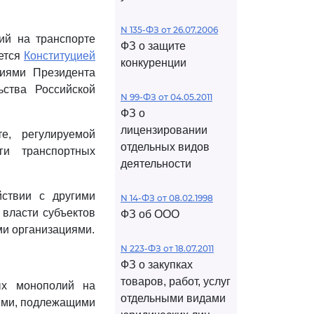
N 135-ФЗ от 26.07.2006
ий на транспорте
ФЗ о защите
уется
Конституцией
конкуренции
ниями Президента
ства Российской
N 99-ФЗ от 04.05.2011
ФЗ о
лицензировании
е, регулируемой
отдельных видов
ги транспортных
деятельности
йствии с другими
N 14-ФЗ от 08.02.1998
 власти субъектов
ФЗ об ООО
и организациями.
N 223-ФЗ от 18.07.2011
ФЗ о закупках
товаров, работ, услуг
ных монополий на
отдельными видами
лями, подлежащими