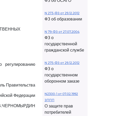
ФЗ об ОСАГО
N 273-ФЗ от 29.12.2012
ФЗ об образовании
СТВЕННЫХ
N 79-ФЗ от 27.07.2004
ФЗ о
государственной
гражданской службе
N 275-ФЗ от 29.12.2012
о регулированию
ФЗ о
государственном
оборонном заказе
ль Правительства
N2300-1 от 07.02.1992
ийской Федерации
ЗППП
В.ЧЕРНОМЫРДИН
О защите прав
потребителей