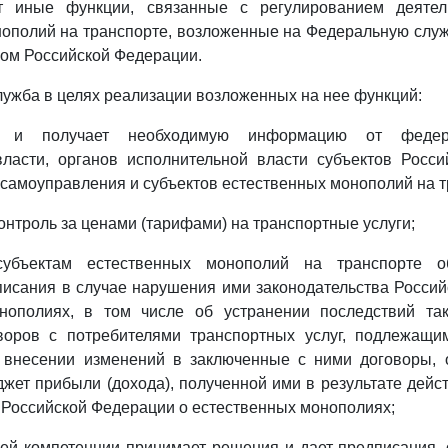
т иные функции, связанные с регулированием деятел
ополий на транспорте, возложенные на Федеральную служ
вом Российской Федерации.
лужба в целях реализации возложенных на нее функций:
т и получает необходимую информацию от федер
власти, органов исполнительной власти субъектов Росси
 самоуправления и субъектов естественных монополий на т
онтроль за ценами (тарифами) на транспортные услуги;
субъектам естественных монополий на транспорте о
исания в случае нарушения ими законодательства Росси
нополиях, в том числе об устранении последствий та
воров с потребителями транспортных услуг, подлежащи
 внесении изменений в заключенные с ними договоры, 
ет прибыли (дохода), полученной ими в результате дей
 Российской Федерации о естественных монополиях;
оей компетенции принимает решения и дает предписания,