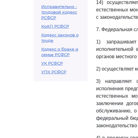
14) осуществляе
Исправительно -
естественных мон
трудовой кодекс
с законодательст
РСФСР
КоАП РСФСР
7. Федеральная с
Кодекс законов о
труде
1) запрашивае
Кодекс о браке и
исполнительной 
семье РСФСР
органов местного
УК РСФСР
2) осуществляет к
УПК РСФСР
3) направляет 
исполнения предп
естественных мо
заключении дого
обслуживанию, о
федеральный бюдж
законодательство
4) в пределах св