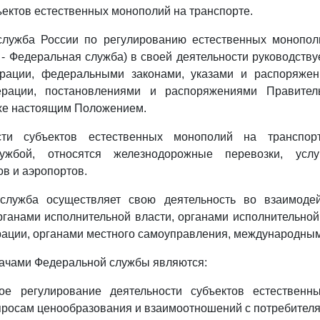
ъектов естественных монополий на транспорте.
служба России по регулированию естественных монопол
 - Федеральная служба) в своей деятельности руководств
рации, федеральными законами, указами и распоряже
ерации, постановлениями и распоряжениями Правитель
кже настоящим Положением.
сти субъектов естественных монополий на транспорт
ужбой, относятся железнодорожные перевозки, услу
ов и аэропортов.
служба осуществляет свою деятельность во взаимоде
анами исполнительной власти, органами исполнительной
ации, органами местного самоуправления, международным
дачами Федеральной службы являются:
ное регулирование деятельности субъектов естествен
просам ценообразования и взаимоотношений с потребите