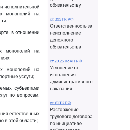
обязательству
ми исполнительной
ых монополий на
ст. 395 ГК РФ
сти;
Ответственность за
орте, в отношении
неисполнение
денежного
обязательства
ых монополий на
лиях;
ст 20.25 КоАП РФ
Уклонение от
ых монополий на
исполнения
портные услуги;
административного
аемых субъектами
наказания
луг по вопросам,
ст. 81 ТК РФ
Расторжение
ания естественных
трудового договора
о в этой области;
по инициативе