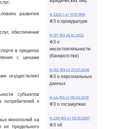
юридических лиц
слуг;
словиях развития
N 2202-1 от 17.01.1992
ФЗ о прокуратуре
слуг, обеспечение
N 127-ФЗ 26.10.2002
ФЗ о
несостоятельности
спорте в пределах
(банкротстве)
мления с ценами
N 152-ФЗ от 27.07.2006
ами осуществляет
ФЗ о персональных
данных
ности субъектов
N 44-ФЗ от 05.04.2013
а потребителей к
ФЗ о госзакупках
N 229-ФЗ от 02.10.2007
нных монополий на
ФЗ об
и их предельного