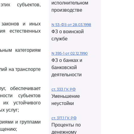
исполнительном
тих субъектов,
производстве
 законов и иных
N 53-ФЗ от 28.03.1998
ия естественных
ФЗ о воинской
службе
льным категориям
N 395-1 от 02.12.1990
ФЗ о банках и
банковской
лий на транспорте
деятельности
г, обеспечивает
ст. 333 ГК РФ
ности субъектов
Уменьшение
 их устойчивого
неустойки
х услуг;
ст. 317.1 ГК РФ
ориями и группами
Проценты по
ащению;
денежному