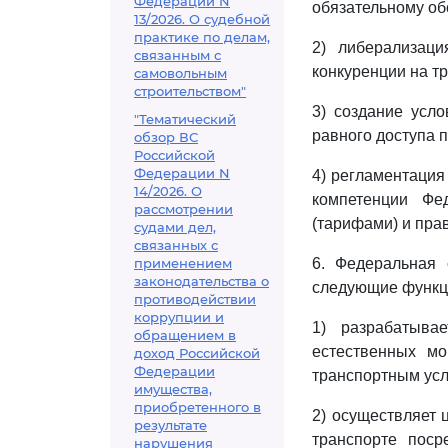
Федерации N
обязательному об
13/2026. О судебной
практике по делам,
2) либерализаци
связанным с
конкуренции на т
самовольным
строительством"
3) создание усло
"Тематический
равного доступа 
обзор ВС
Российской
Федерации N
4) регламентация
14/2026. О
компетенции Фе
рассмотрении
(тарифами) и пра
судами дел,
связанных с
применением
6. Федеральная 
законодательства о
следующие функц
противодействии
коррупции и
1) разрабатыва
обращением в
естественных мо
доход Российской
Федерации
транспортным усл
имущества,
приобретенного в
2) осуществляет 
результате
транспорте поср
нарушения