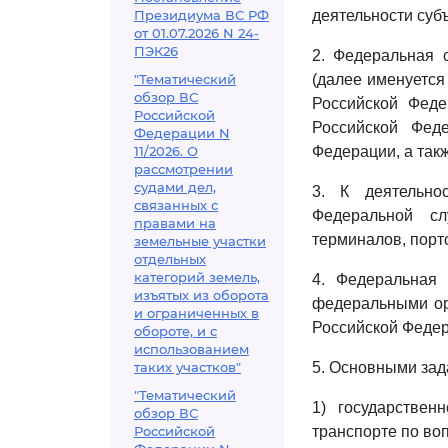
Президиума ВС РФ
деятельности суб
от 01.07.2026 N 24-
ПЭК26
2. Федеральная 
"Тематический
(далее именуется
обзор ВС
Российской Феде
Российской
Российской Фед
Федерации N
11/2026. О
Федерации, а та
рассмотрении
судами дел,
3. К деятельно
связанных с
Федеральной сл
правами на
терминалов, порт
земельные участки
отдельных
категорий земель,
4. Федеральная 
изъятых из оборота
федеральными орг
и ограниченных в
Российской Федер
обороте, и с
использованием
таких участков"
5. Основными за
"Тематический
1) государствен
обзор ВС
Российской
транспорте по во