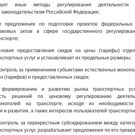
ьзует иные методы регулирования деятельности э
законодательством Российской Федерации;
ет предложения по подготовке проектов федеральных
авовых актов в сфере государственного регулирован
нспорте;
словия предоставления скидок на цены (тарифы) отде
нспортных услуг и устанавливает их предельные размеры;
контроль за применением субъектами естественных монопо
н (тарифов) и предоставленных скидок;
т формированию и развитию рынка транспортных услу
ость решений по ценовому регулированию деятель
онополий на транспорте, исходя из необходимости
 и развития, а также интересов пользователей транспортны
контроль за перекрестным субсидированием между катег
нспортных услуг, разрабатывает предложения по его прекр