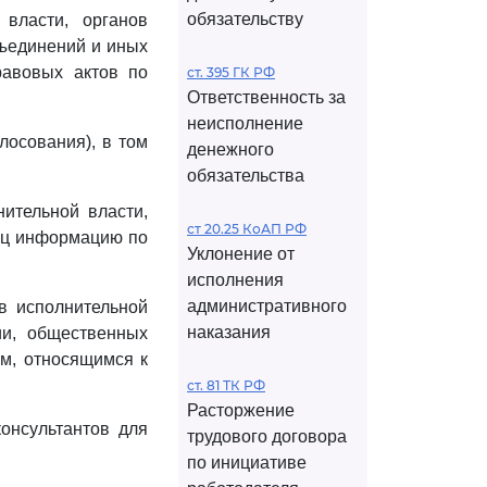
обязательству
власти, органов
бъединений и иных
равовых актов по
ст. 395 ГК РФ
Ответственность за
неисполнение
лосования), в том
денежного
обязательства
ительной власти,
ст 20.25 КоАП РФ
лиц информацию по
Уклонение от
исполнения
административного
в исполнительной
наказания
ии, общественных
ам, относящимся к
ст. 81 ТК РФ
Расторжение
консультантов для
трудового договора
по инициативе