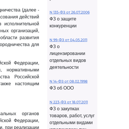
ничества (далее -
N 135-ФЗ от 26.07.2006
асования действий
ФЗ о защите
в исполнительной
конкуренции
ных организаций,
области развития
N 99-ФЗ от 04.05.2011
городничества для
ФЗ о
лицензировании
отдельных видов
ской Федерации,
деятельности
и, нормативными
ства Российской
N 14-ФЗ от 08.02.1998
также настоящим
ФЗ об ООО
N 223-ФЗ от 18.07.2011
ФЗ о закупках
альных органов
товаров, работ, услуг
йской Федерации,
отдельными видами
и, при реализации