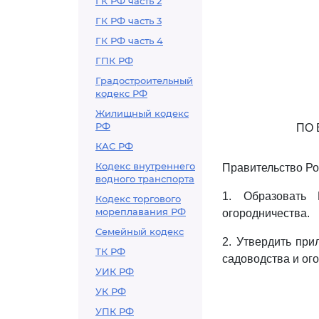
ГК РФ часть 2
ГК РФ часть 3
ГК РФ часть 4
ГПК РФ
Градостроительный
кодекс РФ
Жилищный кодекс
РФ
ПО 
КАС РФ
Кодекс внутреннего
Правительство Ро
водного транспорта
1. Образовать 
Кодекс торгового
мореплавания РФ
огородничества.
Семейный кодекс
2. Утвердить пр
ТК РФ
садоводства и ог
УИК РФ
УК РФ
УПК РФ