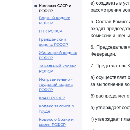
е) создавать в у
Кодексы СССР и
рассмотрения воп
РСФСР
Водный кодекс
5. Состав Комисс
РСФСР
входят председат
ГПК РСФСР
Комиссии и члены
Гражданский
кодекс РСФСР
6. Председателе
Жилищный кодекс
Федерации.
РСФСР
7. Председатель 
Земельный кодекс
РСФСР
а) осуществляет 
Исправительно -
за выполнение во
трудовой кодекс
РСФСР
б) распределяет 
КоАП РСФСР
Кодекс законов о
в) утверждает сос
труде
г) утверждает пл
Кодекс о браке и
семье РСФСР