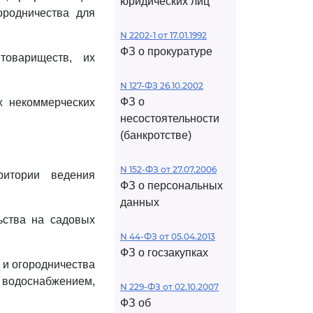
юридических лиц
ородничества для
N 2202-1 от 17.01.1992
ФЗ о прокуратуре
товариществ, их
N 127-ФЗ 26.10.2002
ФЗ о
х некоммерческих
несостоятельности
(банкротстве)
N 152-ФЗ от 27.07.2006
ритории ведения
ФЗ о персональных
данных
ьства на садовых
N 44-ФЗ от 05.04.2013
ФЗ о госзакупках
 и огородничества
 водоснабжением,
N 229-ФЗ от 02.10.2007
ФЗ об