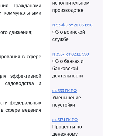
исполнительном
ения гражданами
производстве
ми коммунальными
N 53-ФЗ от 28.03.1998
ФЗ о воинской
кого движения;
службе
N 395-1 от 02.12.1990
ирования в сфере
ФЗ о банках и
банковской
деятельности
для эффективной
и садоводства и
ст. 333 ГК РФ
Уменьшение
ости федеральных
неустойки
и в сфере ведения
ст. 317.1 ГК РФ
Проценты по
денежному