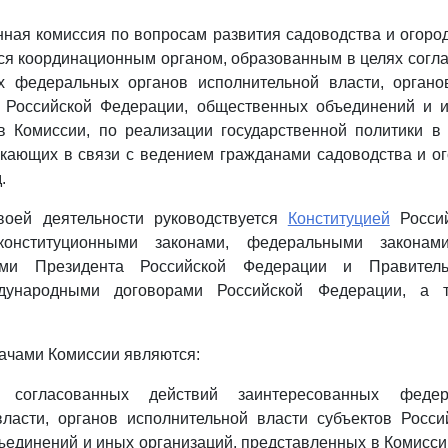
нная комиссия по вопросам развития садоводства и огород
ся координационным органом, образованным в целях согл
х федеральных органов исполнительной власти, органо
в Российской Федерации, общественных объединений и и
в Комиссии, по реализации государственной политики в 
кающих в связи с ведением гражданами садоводства и о
.
воей деятельности руководствуется
Конституцией
Россий
онституционными законами, федеральными законам
ми Президента Российской Федерации и Правитель
дународными договорами Российской Федерации, а 
ачами Комиссии являются:
е согласованных действий заинтересованных федер
власти, органов исполнительной власти субъектов Росси
единений и иных организаций, представленных в Комисси