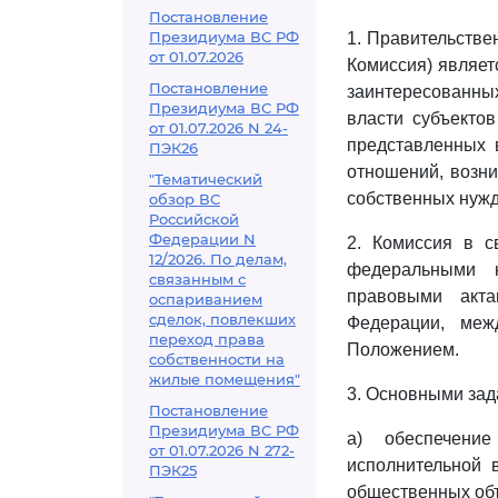
Постановление
Президиума ВС РФ
1. Правительстве
от 01.07.2026
Комиссия) являет
Постановление
заинтересованны
Президиума ВС РФ
власти субъекто
от 01.07.2026 N 24-
представленных 
ПЭК26
отношений, возни
"Тематический
собственных нужд
обзор ВС
Российской
Федерации N
2. Комиссия в с
12/2026. По делам,
федеральными к
связанным с
правовыми акта
оспариванием
сделок, повлекших
Федерации, меж
переход права
Положением.
собственности на
жилые помещения"
3. Основными зад
Постановление
Президиума ВС РФ
а) обеспечени
от 01.07.2026 N 272-
исполнительной 
ПЭК25
общественных объ