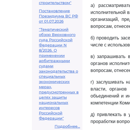
строительством"
а) рассматрива
Постановление
исполнительной в
Президиума ВС РФ
организаций, пр
от 01.07.2026
вопросам, отнесе
"Тематический
обзор Верховного
б) проводить зас
суда Российской
числе с использо
Федерации N
8/2026. О
применении
в) запрашивать 
арбитражными
органов исполнит
судами
вопросам, отнесе
законодательства о
специальных
экономических
г) заслушивать 
мерах,
власти, органов
предусмотренных в
объединений и ин
целях защиты
национальных
компетенции Коми
интересов
Российской
д) привлекать в 
Федерации"
проработки вопро
Подробнее...