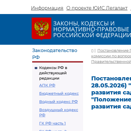
Информация
О проекте ЮИС Легалакт
ЗАКОНЫ, КОДЕКСЫ И
НОРМАТИВНО-ПРАВОВЫЕ 
РОССИЙСКОЙ ФЕДЕРАЦИ
Законодательство
|
Постановление Пр
комиссии по вопрос
РФ
Правительственной 
Кодексы РФ в
действующей
Постановлен
редакции
28.05.2026)
АПК РФ
развития са
Бюджетный кодекс
"Положение
Водный кодекс РФ
развития са
Воздушный кодекс
РФ
ГК РФ часть 1