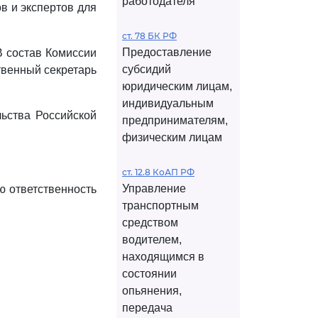
работодателя
в и экспертов для
ст. 78 БК РФ
Предоставление
В состав Комиссии
субсидий
твенный секретарь
юридическим лицам,
индивидуальным
ьства Российской
предпринимателям,
физическим лицам
ст. 12.8 КоАП РФ
Управление
ю ответственность
транспортным
средством
водителем,
находящимся в
состоянии
опьянения,
передача