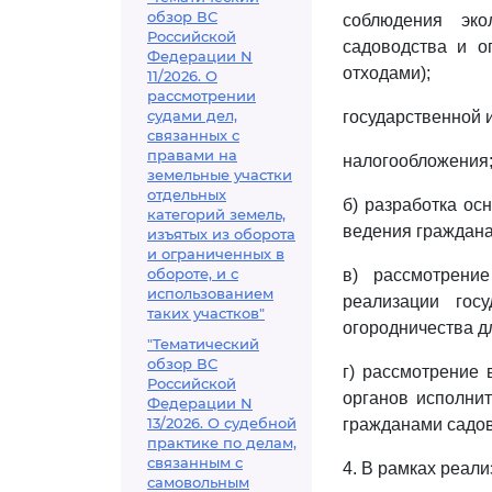
обзор ВС
соблюдения эко
Российской
садоводства и о
Федерации N
отходами);
11/2026. О
рассмотрении
судами дел,
государственной 
связанных с
правами на
налогообложения
земельные участки
отдельных
б) разработка о
категорий земель,
ведения граждана
изъятых из оборота
и ограниченных в
обороте, и с
в) рассмотрени
использованием
реализации гос
таких участков"
огородничества д
"Тематический
обзор ВС
г) рассмотрение
Российской
органов исполнит
Федерации N
13/2026. О судебной
гражданами садов
практике по делам,
связанным с
4. В рамках реал
самовольным