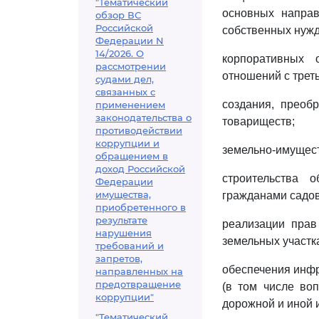
"Тематический
основных направ
обзор ВС
Российской
собственных нужд,
Федерации N
14/2026. О
корпоративных 
рассмотрении
отношений с трет
судами дел,
связанных с
создания, преоб
применением
законодательства о
товариществ;
противодействии
коррупции и
земельно-имущес
обращением в
доход Российской
строительства 
Федерации
имущества,
гражданами садов
приобретенного в
результате
реализации прав
нарушения
земельных участк
требований и
запретов,
обеспечения инфр
направленных на
предотвращение
(в том числе во
коррупции"
дорожной и иной 
"Тематический