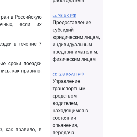
работодателя
ст. 78 БК РФ
тран в Российскую
Предоставление
очных, если их
субсидий
юридическим лицам,
ездки в течение 7
индивидуальным
предпринимателям,
физическим лицам
ые сроки поездки
ись, как правило,
ст. 12.8 КоАП РФ
Управление
транспортным
средством
водителем,
находящимся в
состоянии
опьянения,
, как правило, в
передача