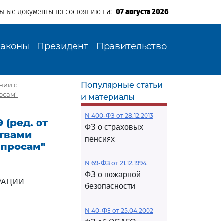
льные документы по состоянию на:
07 августа 2026
Законы
Президент
Правительство
Популярные статьи
ении с
осам"
и материалы
N 400-ФЗ от 28.12.2013
 (ред. от
ФЗ о страховых
ствами
пенсиях
опросам"
N 69-ФЗ от 21.12.1994
ФЗ о пожарной
РАЦИИ
безопасности
N 40-ФЗ от 25.04.2002