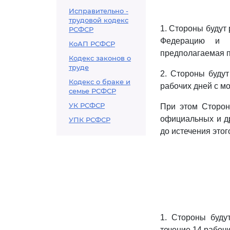
Исправительно -
трудовой кодекс
1. Стороны будут
РСФСР
Федерацию и в
КоАП РСФСР
предполагаемая п
Кодекс законов о
труде
2. Стороны будут
Кодекс о браке и
рабочих дней с м
семье РСФСР
УК РСФСР
При этом Сторон
официальных и др
УПК РСФСР
до истечения этог
1. Стороны буду
течение 14 рабочи