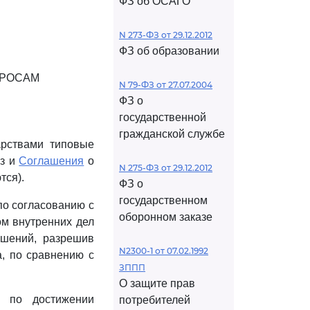
ФЗ об ОСАГО
N 273-ФЗ от 29.12.2012
ФЗ об образовании
ПРОСАМ
N 79-ФЗ от 27.07.2004
ФЗ о
государственной
гражданской службе
арствами типовые
из и
Соглашения
о
N 275-ФЗ от 29.12.2012
тся).
ФЗ о
государственном
по согласованию с
оборонном заказе
м внутренних дел
ашений, разрешив
N2300-1 от 07.02.1992
, по сравнению с
ЗППП
О защите прав
и по достижении
потребителей