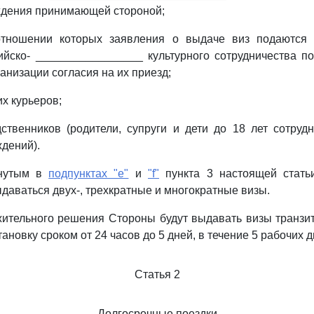
ждения принимающей стороной;
отношении которых заявления о выдаче виз подаются 
йско- _________________ культурного сотрудничества п
низации согласия на их приезд;
х курьеров;
ственников (родители, супруги и дети до 18 лет сотруд
ждений).
янутым в
подпунктах "e"
и
"f"
пункта 3 настоящей статьи
даваться двух-, трехкратные и многократные визы.
жительного решения Стороны будут выдавать визы транз
овку сроком от 24 часов до 5 дней, в течение 5 рабочих д
Статья 2
Долгосрочные поездки