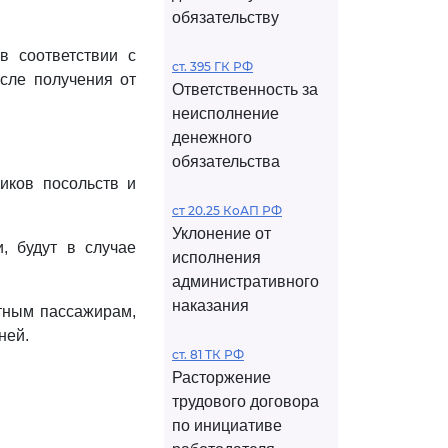
обязательству
в соответствии с
ст. 395 ГК РФ
осле получения от
Ответственность за
неисполнение
денежного
обязательства
ников посольств и
ст 20.25 КоАП РФ
Уклонение от
, будут в случае
исполнения
административного
наказания
итным пассажирам,
ней.
ст. 81 ТК РФ
Расторжение
трудового договора
по инициативе