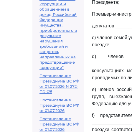
Президента;
коррупции и
обращением в
Премьер-министра
доход Российской
Федерации
имущества,
депутатов ______
приобретенного в
результате
c) членов семей 
нарушения
поездке;
требований и
запретов,
d) членов о
направленных на
предотвращение
______________
коррупции"
консультациях м
Постановление
проводимых по л
Президиума ВС РФ
от 01.07.2026 N 272-
e) членов росси
ПЭК25
групп, выезжаю
Постановление
Федерацию для уча
Президиума ВС РФ
от 01.07.2026
f) представите
Постановление
_______________
Президиума ВС РФ
от 01.07.2026
поездки соответ