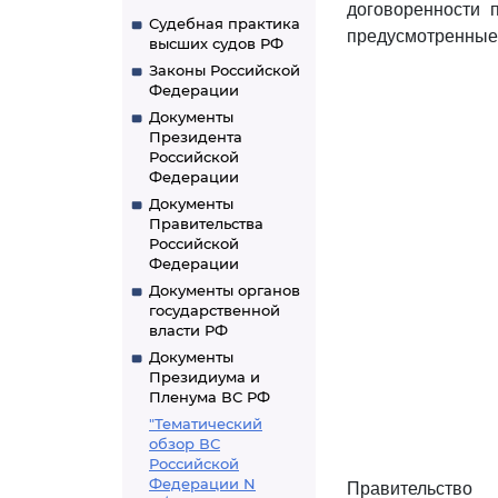
договоренности 
Судебная практика
предусмотренные
высших судов РФ
Законы Российской
Федерации
Документы
Президента
Российской
Федерации
Документы
Правительства
Российской
Федерации
Документы органов
государственной
власти РФ
Документы
Президиума и
Пленума ВС РФ
"Тематический
обзор ВС
Российской
Федерации N
Правительст