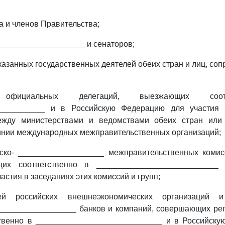
 и членов Правительства;
___________________ и сенаторов;
указанных государственных деятелей обеих стран и лиц, со
фициальных делегаций, выезжающих соот
___________ и в Российскую Федерацию для участия 
ежду министерствами и ведомствами обеих стран или
инии международных межправительственных организаций;
йско- ___________________ межправительственных комис
щих соответственно в ___________________________
стия в заседаниях этих комиссий и групп;
лей российских внешнеэкономических организаций и
_________________ банков и компаний, совершающих ре
ственно в ____________________________ и в Российску