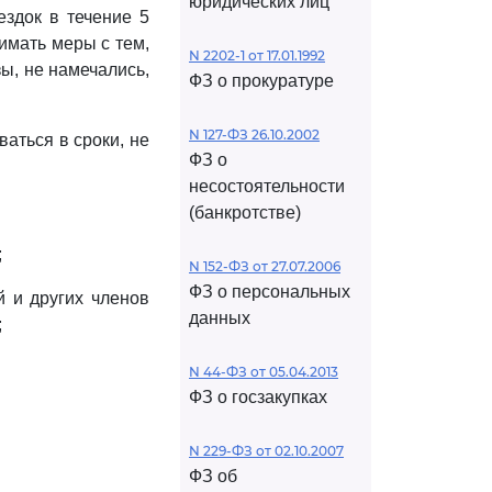
юридических лиц
ездок в течение 5
имать меры с тем,
N 2202-1 от 17.01.1992
ы, не намечались,
ФЗ о прокуратуре
N 127-ФЗ 26.10.2002
аться в сроки, не
ФЗ о
несостоятельности
(банкротстве)
;
N 152-ФЗ от 27.07.2006
ФЗ о персональных
й и других членов
данных
;
N 44-ФЗ от 05.04.2013
ФЗ о госзакупках
N 229-ФЗ от 02.10.2007
ФЗ об