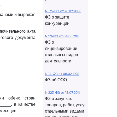
,
N 135-ФЗ от 26.07.2006
транами и выражая
ФЗ о защите
конкуренции
лючительного акта
N 99-ФЗ от 04.05.2011
гового документа
ФЗ о
лицензировании
отдельных видов
деятельности
N 14-ФЗ от 08.02.1998
ФЗ об ООО
N 223-ФЗ от 18.07.2011
ми обеих стран
ФЗ о закупках
____, в качестве
товаров, работ, услуг
 месяцев.
отдельными видами