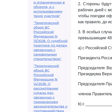
и ограниченных в
2. Стороны будут
обороте, и с
рабочих дней с м
использованием
таких участков"
чтобы поездки оф
как правило, до и
"Тематический
обзор ВС
Российской
3. В особых случ
Федерации N
превышающие 48 ч
13/2026. О судебной
практике по делам,
a) с Российской С
связанным с
самовольным
Президента Росси
строительством"
"Тематический
Председателя Вер
обзор ВС
Президиума Верхо
Российской
Федерации N
14/2026. О
Председателя Пра
рассмотрении
судами дел,
членов Правитель
связанных с
применением
b) с __________
законодательства о
противодействии