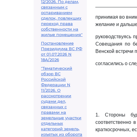
12/2026. По делам,
_______________
связанным с
оспариванием
принимая во вним
сделок, повлекших
переход права
желание и дальше 
собственности на
жилые помещения"
руководствуясь п
Постановление
Совещания по бе
Президиума ВС РФ
Венской встречи п
от 01.07.2026 N
18А/2026
согласились о сл
"Тематический
обзор ВС
Российской
Федерации N
11/2026. О
рассмотрении
судами дел,
связанных с
правами на
1. Стороны бу
земельные участки
соответственно 
отдельных
категорий земель,
краткосрочных, е
изъятых из оборота