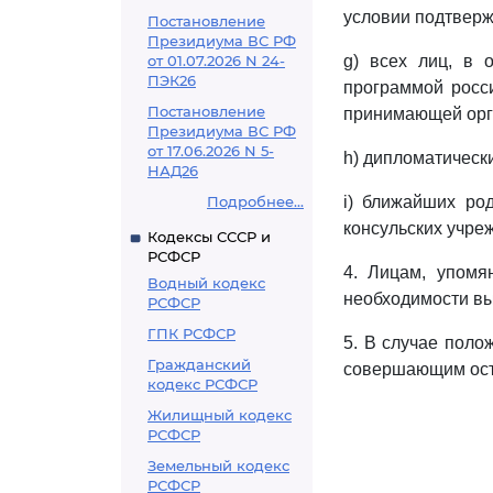
условии подтвер
Постановление
Президиума ВС РФ
от 01.07.2026 N 24-
g) всех лиц, в 
ПЭК26
программой росси
Постановление
принимающей орга
Президиума ВС РФ
от 17.06.2026 N 5-
h) дипломатически
НАД26
Подробнее...
i) ближайших род
консульских учре
Кодексы СССР и
РСФСР
4. Лицам, упом
Водный кодекс
необходимости вы
РСФСР
ГПК РСФСР
5. В случае поло
Гражданский
совершающим остан
кодекс РСФСР
Жилищный кодекс
РСФСР
Земельный кодекс
РСФСР