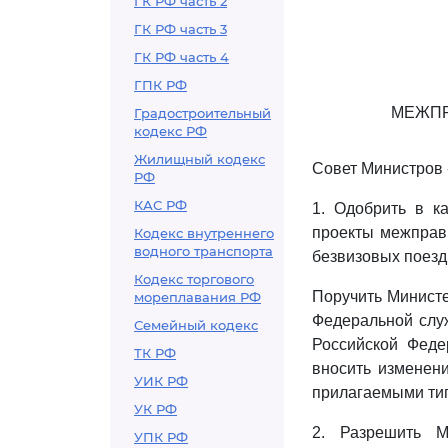
ГК РФ часть 2
ГК РФ часть 3
ГК РФ часть 4
ГПК РФ
МЕЖПР
Градостроительный
кодекс РФ
Жилищный кодекс
Совет Министров 
РФ
КАС РФ
1. Одобрить в к
проекты межправ
Кодекс внутреннего
водного транспорта
безвизовых поезд
Кодекс торгового
Поручить Министе
мореплавания РФ
Федеральной слу
Семейный кодекс
Российской Феде
ТК РФ
вносить изменен
УИК РФ
прилагаемыми ти
УК РФ
2. Разрешить М
УПК РФ