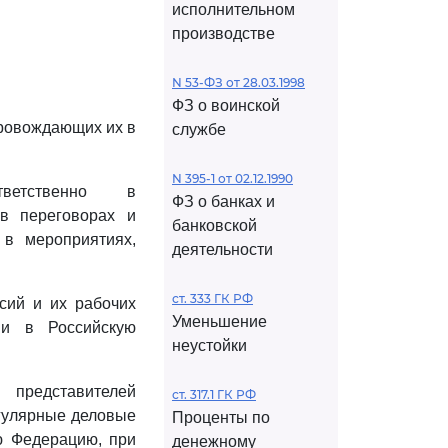
исполнительном
производстве
N 53-ФЗ от 28.03.1998
ФЗ о воинской
провождающих их в
службе
N 395-1 от 02.12.1990
ветственно в
ФЗ о банках и
в переговорах и
банковской
 в мероприятиях,
деятельности
ст. 333 ГК РФ
сий и их рабочих
Уменьшение
 и в Российскую
неустойки
 представителей
ст. 317.1 ГК РФ
гулярные деловые
Проценты по
ю Федерацию, при
денежному