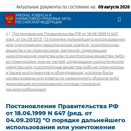
Актуальные документы по состоянию на:
09 августа 2026
ЗАКОНЫ, КОДЕКСЫ И
НОРМАТИВНО-ПРАВОВЫЕ АКТЫ
РОССИЙСКОЙ ФЕДЕРАЦИИ
|
Постановление Правительства РФ от 18.06.1999 N 647
(ред. от 04.09.2012) "О порядке дальнейшего использования
или уничтожения наркотических средств, психотропных
веществ и их прекурсоров, растений, содержащих
наркотические средства или психотропные вещества либо
их прекурсоры, или их частей, содержащих наркотические
средства или психотропные вещества либо их прекурсоры,
а также инструментов и оборудования, которые были
конфискованы или изъяты из незаконного оборота либо
дальнейшее использование которых признано
нецелесообразным"
Постановление Правительства РФ
от 18.06.1999 N 647 (ред. от
04.09.2012) "О порядке дальнейшего
использования или уничтожения