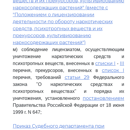
веществ и их прекурсоров, культивированию
наркосодержащих растений" (вместе с
"Положением о лицензировании
деятельности по обороту наркотических
средств, психотропных веществ и их
прекурсоров, культивированию
наркосодержащих растений")
м) соблюдение лицензиатом, осуществляющим
уничтожение наркотических средств и
списки I
III
психотропных веществ, внесенных в
-
список I
перечня, прекурсоров, внесенных в
статьи 29
перечня, требований
Федерального
закона "О наркотических средствах и
психотропных веществах" и порядка их
постановлением
уничтожения, установленного
Правительства Российской Федерации от 18 июня
1999 г. N 647;
Приказ Судебного департамента при