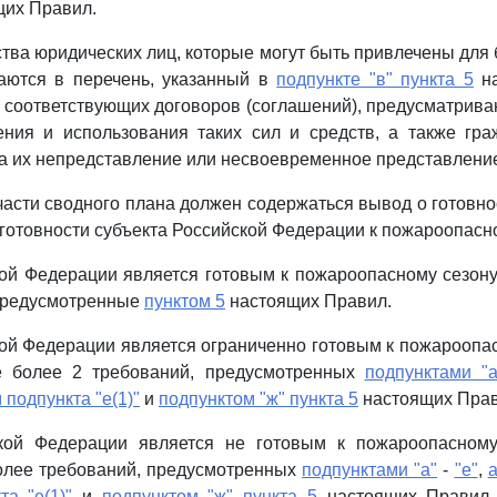
их Правил.
дства юридических лиц, которые могут быть привлечены для
аются в перечень, указанный в
подпункте "в" пункта 5
на
 соответствующих договоров (соглашений), предусматрив
ения и использования таких сил и средств, а также гра
за их непредставление или несвоевременное представлени
 части сводного плана должен содержаться вывод о готовно
еготовности субъекта Российской Федерации к пожароопасно
ой Федерации является готовым к пожароопасному сезон
 предусмотренные
пунктом 5
настоящих Правил.
ой Федерации является ограниченно готовым к пожароопас
е более 2 требований, предусмотренных
подпунктами "а
подпункта "е(1)"
и
подпунктом "ж" пункта 5
настоящих Прав
кой Федерации является не готовым к пожароопасному
олее требований, предусмотренных
подпунктами "а"
-
"е"
,
а "е(1)"
и
подпунктом "ж" пункта 5
настоящих Правил,