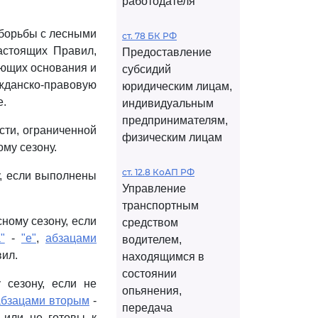
работодателя
 борьбы с лесными
ст. 78 БК РФ
стоящих Правил,
Предоставление
ающих основания и
субсидий
жданско-правовую
юридическим лицам,
е.
индивидуальным
предпринимателям,
сти, ограниченной
физическим лицам
му сезону.
ст. 12.8 КоАП РФ
у, если выполнены
Управление
транспортным
ному сезону, если
средством
"
-
"е"
,
абзацами
водителем,
ил.
находящимся в
состоянии
 сезону, если не
опьянения,
абзацами вторым
-
передача
 или не готовы к