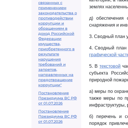
связанных с
землях населенны
применением
законодательства о
противодействии
д) обеспечения 
коррупции и
снаряжения и инв
обращением в
доход Российской
3. Сводный план 
Федерации
имущества,
4. Сводный план
приобретенного в
результате
графической част
нарушения
требований и
5. В
текстовой
час
запретов,
субъекта Россий
направленных на
предотвращение
природной пожарн
коррупции"
а) меры по охран
Постановление
Президиума ВС РФ
также меры по п
от 01.07.2026
инфраструктуры, 
Постановление
Президиума ВС РФ
б) перечень и с
от 01.07.2026
порядок привлеч