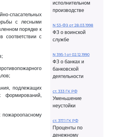
исполнительном
производстве
но-спасательных
орьбы с лесными
N 53-ФЗ от 28.03.1998
вленном порядке к
ФЗ о воинской
в соответствии с
службе
N 395-1 от 02.12.1990
в;
ФЗ о банках и
ротивопожарного
банковской
алов;
деятельности
ания, подлежащих
ст. 333 ГК РФ
 формирований,
Уменьшение
неустойки
к пожароопасному
ст. 317.1 ГК РФ
Проценты по
денежному