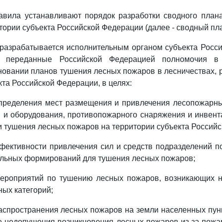
авила устанавливают порядок разработки сводного план
тории субъекта Российской Федерации (далее - сводный пла
разрабатывается исполнительным органом субъекта Росс
 переданные Российской Федерацией полномочия в
новании планов тушения лесных пожаров в лесничествах,
кта Российской Федерации, в целях:
определения мест размещения и привлечения лесопожарн
 и оборудования, противопожарного снаряжения и инвент
 тушения лесных пожаров на территории субъекта Российс
фективности привлечения сил и средств подразделений п
ельных формирований для тушения лесных пожаров;
мероприятий по тушению лесных пожаров, возникающих н
ных категорий;
аспространения лесных пожаров на земли населенных пун
же недопущения возникновения лесных пожаров из-за пожа