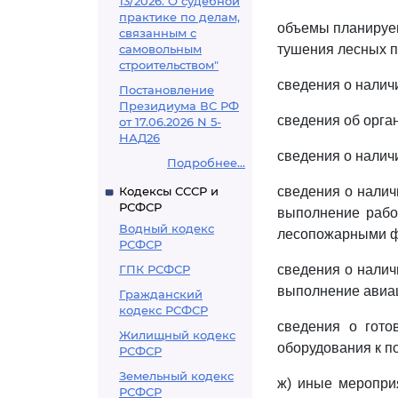
13/2026. О судебной
практике по делам,
объемы планируем
связанным с
самовольным
тушения лесных п
строительством"
сведения о налич
Постановление
Президиума ВС РФ
сведения об орга
от 17.06.2026 N 5-
НАД26
сведения о налич
Подробнее...
Кодексы СССР и
сведения о налич
РСФСР
выполнение рабо
Водный кодекс
лесопожарными 
РСФСР
ГПК РСФСР
сведения о налич
выполнение авиац
Гражданский
кодекс РСФСР
сведения о гото
Жилищный кодекс
оборудования к п
РСФСР
Земельный кодекс
ж) иные меропри
РСФСР