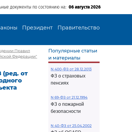
ьные документы по состоянию на:
06 августа 2026
Законы
Президент
Правительство
Популярные статьи
ерждении Правил
ийской Федерации"
и материалы
N 400-ФЗ от 28.12.2013
 (ред. от
ФЗ о страховых
водного
пенсиях
ъекта
N 69-ФЗ от 21.12.1994
ФЗ о пожарной
безопасности
N 40-ФЗ от 25.04.2002