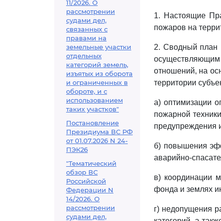
11/2026. О
рассмотрении
1. Настоящие Пр
судами дел,
пожаров на терри
связанных с
правами на
земельные участки
2. Сводный план 
отдельных
осуществляющим
категорий земель,
отношений, на ос
изъятых из оборота
и ограниченных в
территории субъе
обороте, и с
использованием
а) оптимизации 
таких участков"
пожарной техники
Постановление
предупреждения и
Президиума ВС РФ
от 01.07.2026 N 24-
б) повышения эф
ПЭК26
аварийно-спасат
"Тематический
обзор ВС
в) координации 
Российской
фонда и землях и
Федерации N
14/2026. О
рассмотрении
г) недопущения р
судами дел,
категорий, а так