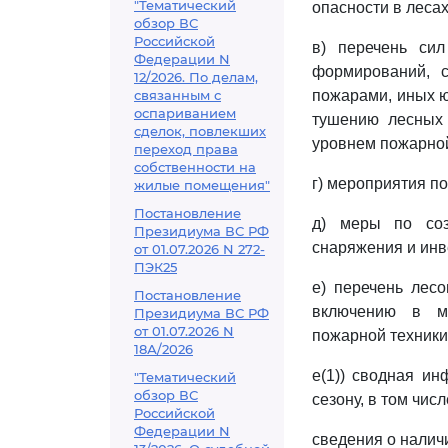
"Тематический
опасности в лесах
обзор ВС
Российской
в) перечень си
Федерации N
формирований, 
12/2026. По делам,
связанным с
пожарами, иных ю
оспариванием
тушению лесных 
сделок, повлекших
уровнем пожарной
переход права
собственности на
г) мероприятия п
жилые помещения"
Постановление
д) меры по соз
Президиума ВС РФ
снаряжения и инв
от 01.07.2026 N 272-
ПЭК25
е) перечень лес
Постановление
включению в м
Президиума ВС РФ
от 01.07.2026 N
пожарной техники
18А/2026
е(1)) сводная и
"Тематический
обзор ВС
сезону, в том числ
Российской
Федерации N
сведения о налич