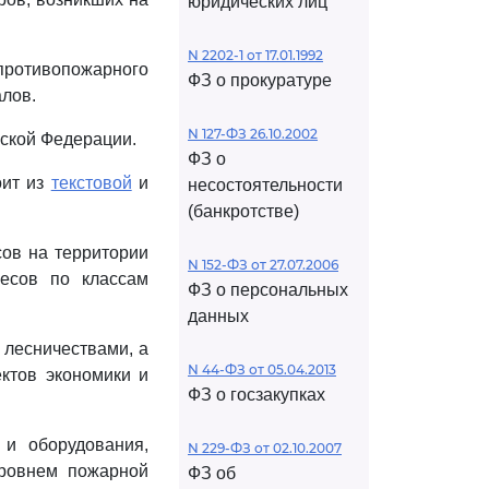
юридических лиц
N 2202-1 от 17.01.1992
противопожарного
ФЗ о прокуратуре
алов.
N 127-ФЗ 26.10.2002
ской Федерации.
ФЗ о
оит из
текстовой
и
несостоятельности
(банкротстве)
сов на территории
N 152-ФЗ от 27.07.2006
лесов по классам
ФЗ о персональных
данных
 лесничествами, а
N 44-ФЗ от 05.04.2013
ктов экономики и
ФЗ о госзакупках
 и оборудования,
N 229-ФЗ от 02.10.2007
уровнем пожарной
ФЗ об