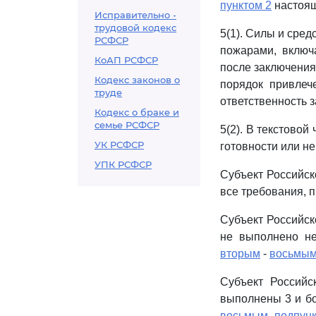
пунктом 2
настоящ
Исправительно -
трудовой кодекс
5(1). Силы и сре
РСФСР
пожарами, включ
КоАП РСФСР
после заключения
Кодекс законов о
порядок привлеч
труде
ответственность 
Кодекс о браке и
семье РСФСР
5(2). В текстовой
УК РСФСР
готовности или н
УПК РСФСР
Субъект Российск
все требования,
Субъект Российск
не выполнено н
вторым
-
восьмым 
Субъект Российс
выполнены 3 и б
восьмым подпункт