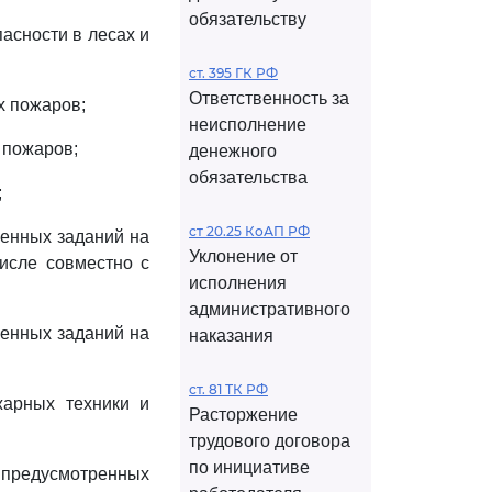
обязательству
асности в лесах и
ст. 395 ГК РФ
Ответственность за
х пожаров;
неисполнение
 пожаров;
денежного
обязательства
;
ст 20.25 КоАП РФ
венных заданий на
Уклонение от
исле совместно с
исполнения
административного
венных заданий на
наказания
ст. 81 ТК РФ
жарных техники и
Расторжение
трудового договора
по инициативе
 предусмотренных