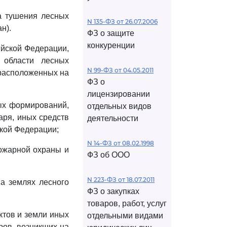
а тушения лесных
N 135-ФЗ от 26.07.2006
н).
ФЗ о защите
конкуренции
ийской Федерации,
 области лесных
N 99-ФЗ от 04.05.2011
 расположенных на
ФЗ о
лицензировании
ых формирований,
отдельных видов
аря, иных средств
деятельности
кой Федерации;
N 14-ФЗ от 08.02.1998
ожарной охраны и
ФЗ об ООО
N 223-ФЗ от 18.07.2011
а землях лесного
ФЗ о закупках
товаров, работ, услуг
ктов и земли иных
отдельными видами
ров, возникших на