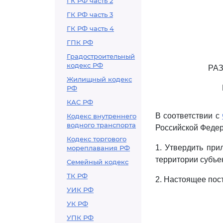
ГК РФ часть 2
ГК РФ часть 3
ГК РФ часть 4
ГПК РФ
Градостроительный
кодекс РФ
РА
Жилищный кодекс
РФ
КАС РФ
В соответствии с
Кодекс внутреннего
водного транспорта
Российской Федер
Кодекс торгового
1. Утвердить пр
мореплавания РФ
территории субъе
Семейный кодекс
ТК РФ
2. Настоящее пост
УИК РФ
УК РФ
УПК РФ