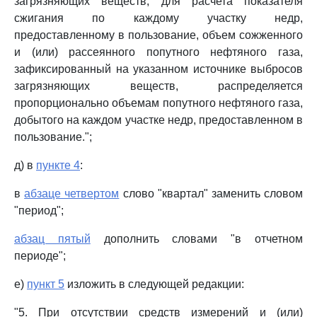
загрязняющих веществ, для расчета показателя
сжигания по каждому участку недр,
предоставленному в пользование, объем сожженного
и (или) рассеянного попутного нефтяного газа,
зафиксированный на указанном источнике выбросов
загрязняющих веществ, распределяется
пропорционально объемам попутного нефтяного газа,
добытого на каждом участке недр, предоставленном в
пользование.";
д) в
пункте 4
:
в
абзаце четвертом
слово "квартал" заменить словом
"период";
абзац пятый
дополнить словами "в отчетном
периоде";
е)
пункт 5
изложить в следующей редакции:
"5. При отсутствии средств измерений и (или)