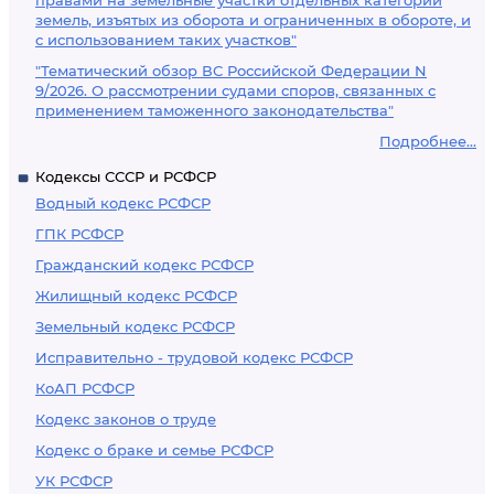
правами на земельные участки отдельных категорий
земель, изъятых из оборота и ограниченных в обороте, и
с использованием таких участков"
"Тематический обзор ВС Российской Федерации N
9/2026. О рассмотрении судами споров, связанных с
применением таможенного законодательства"
Подробнее...
Кодексы СССР и РСФСР
Водный кодекс РСФСР
ГПК РСФСР
Гражданский кодекс РСФСР
Жилищный кодекс РСФСР
Земельный кодекс РСФСР
Исправительно - трудовой кодекс РСФСР
КоАП РСФСР
Кодекс законов о труде
Кодекс о браке и семье РСФСР
УК РСФСР