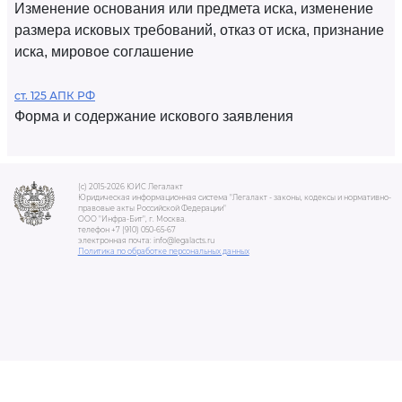
Изменение основания или предмета иска, изменение
размера исковых требований, отказ от иска, признание
иска, мировое соглашение
ст. 125 АПК РФ
Форма и содержание искового заявления
(c) 2015-2026 ЮИС Легалакт
Юридическая информационная система "Легалакт - законы, кодексы и нормативно-
правовые акты Российской Федерации"
ООО "Инфра-Бит", г. Москва.
телефон +7 (910) 050-65-67
электронная почта: info@legalacts.ru
Политика по обработке персональных данных