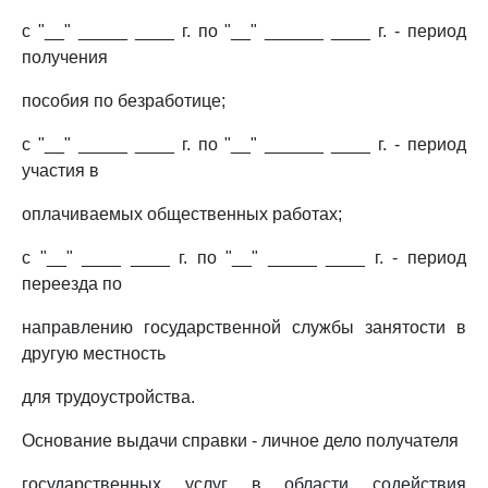
с "__" _____ ____ г. по "__" ______ ____ г. - период
получения
пособия по безработице;
с "__" _____ ____ г. по "__" ______ ____ г. - период
участия в
оплачиваемых общественных работах;
с "__" ____ ____ г. по "__" _____ ____ г. - период
переезда по
направлению государственной службы занятости в
другую местность
для трудоустройства.
Основание выдачи справки - личное дело получателя
государственных услуг в области содействия