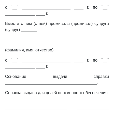
с "__" _____________________ ____ г. по "__"
_____________ ____ г.
Вместе с ним (с ней) проживала (проживал) супруга
(супруг) _______
_______________________________________________
(фамилия, имя, отчество)
с "__" _____________________ ____ г. по "__"
_____________ ____ г.
Основание выдачи справки
________________________________________.
Справка выдана для целей пенсионного обеспечения.
___________________________ ______________
_____________________