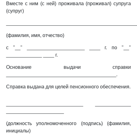
Вместе с ним (с ней) проживала (проживал) супруга
(супруг)
_______________________________________________
(фамилия, имя, отчество)
с "__" _____________________ ____ г. по "__"
_____________ ____ г.
Основание выдачи справки
________________________________________.
Справка выдана для целей пенсионного обеспечения.
____________________________ _____________
_____________________
(должность уполномоченного (подпись) (фамилия,
инициалы)