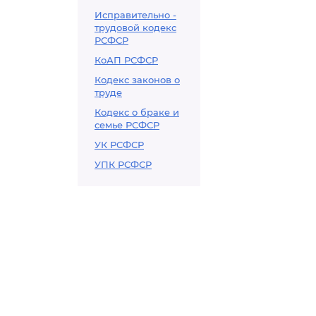
Исправительно -
трудовой кодекс
РСФСР
КоАП РСФСР
Кодекс законов о
труде
Кодекс о браке и
семье РСФСР
УК РСФСР
УПК РСФСР