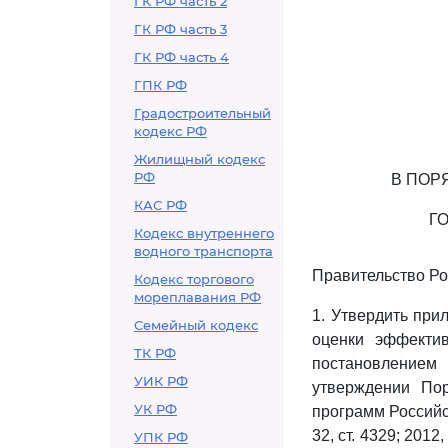
ГК РФ часть 2
ГК РФ часть 3
ГК РФ часть 4
ГПК РФ
Градостроительный
кодекс РФ
Жилищный кодекс
РФ
В ПОР
КАС РФ
Г
Кодекс внутреннего
водного транспорта
Правительство Ро
Кодекс торгового
мореплавания РФ
1. Утвердить пр
Семейный кодекс
оценки эффектив
ТК РФ
постановлением 
УИК РФ
утверждении Пор
УК РФ
программ Российс
32, ст. 4329; 2012,
УПК РФ