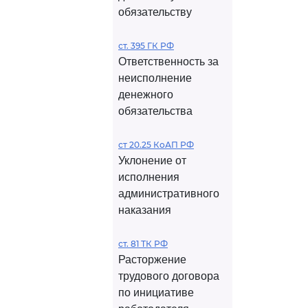
обязательству
ст. 395 ГК РФ
Ответственность за
неисполнение
денежного
обязательства
ст 20.25 КоАП РФ
Уклонение от
исполнения
административного
наказания
ст. 81 ТК РФ
Расторжение
трудового договора
по инициативе