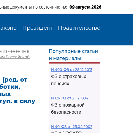
ьные документы по состоянию на:
09 августа 2026
Законы
Президент
Правительство
Популярные статьи
нии изменений в
амм Российской
и материалы
N 400-ФЗ от 28.12.2013
ФЗ о страховых
 (ред. от
пенсиях
ботки,
ных
N 69-ФЗ от 21.12.1994
туп. в силу
ФЗ о пожарной
безопасности
N 40-ФЗ от 25.04.2002