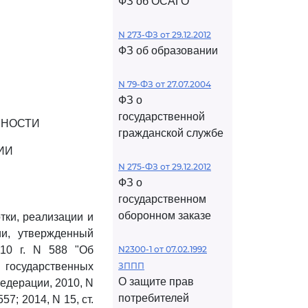
ФЗ об ОСАГО
N 273-ФЗ от 29.12.2012
ФЗ об образовании
N 79-ФЗ от 27.07.2004
ФЗ о
государственной
ВНОСТИ
гражданской службе
ИИ
N 275-ФЗ от 29.12.2012
ФЗ о
государственном
оборонном заказе
тки, реализации и
ии, утвержденный
010 г. N 588 "Об
N2300-1 от 07.02.1992
 государственных
ЗППП
О защите прав
едерации, 2010, N
потребителей
557; 2014, N 15, ст.