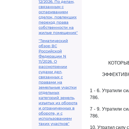
12/2026. По делам,
связанным с
оспариванием
сделок, повлекших
переход права
собственности на
жилые помещения"
"Тематический
обзор ВС
Российской
Федерации N
11/2026. О
КОТОРЫЕ
рассмотрении
судами дел,
ЭФФЕКТИВ
связанных с
правами на
земельные участки
1 - 6. Утратили с
отдельных
786.
категорий земель,
изъятых из оборота
и ограниченных в
7 - 9. Утратили с
обороте, и с
786.
использованием
таких участков"
10. Утратил силу 