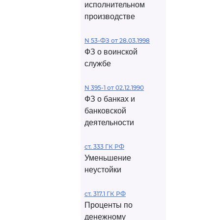
исполнительном
производстве
N 53-ФЗ от 28.03.1998
ФЗ о воинской
службе
N 395-1 от 02.12.1990
ФЗ о банках и
банковской
деятельности
ст. 333 ГК РФ
Уменьшение
неустойки
ст. 317.1 ГК РФ
Проценты по
денежному