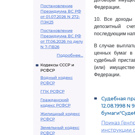
Постановление
Федерации.
Президиума ВС РФ
от 01.07.2026 N 272-
10. Все доходы
ПЭК25
депозитный сч
Постановление
последующим нап
Президиума ВС РФ
от 17.06.2026 по делу
В случае выплат
N 7-ПВ26
ценных бумаг в
Подробнее...
судебный приста
Кодексы СССР и
(или) имуществ
РСФСР
Федерации.
Водный кодекс
РСФСР
ГПК РСФСР
Судебная пр
Гражданский
кодекс РСФСР
12.08.1998 N
бумаги"Суде
Жилищный кодекс
РСФСР
Приказ Генпр
Земельный кодекс
инструкции о
РСФСР