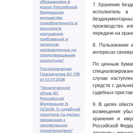
обращением в
7. Хранение безд
доход Российской
исполнитель в 
Федерации
имущества,
бездокументарн
приобретенного в
производство и
результате
передаче на хран
нарушения
требований и
запретов,
8. Пользование 
направленных на
интересах своевр
предотвращение
коррупции"
По ценным бумаг
Постановление
специализированн
Президиума ВС РФ
случае наступл
от 01.07.2026
средств с дальне
"Тематический
судебных пристав
обзор ВС
Российской
Федерации N
9. В целях обесп
13/2026. О судебной
возмещения убыт
практике по делам,
хранения и имущ
связанным с
самовольным
Российской Федер
строительством"
договоры имущес