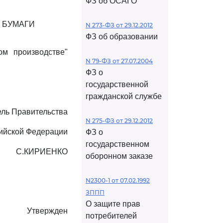
ФЗ об ОСАГО
 БУМАГИ
N 273-ФЗ от 29.12.2012
ФЗ об образовании
м производстве"
N 79-ФЗ от 27.07.2004
ФЗ о
государственной
гражданской службе
ль Правительства
N 275-ФЗ от 29.12.2012
ийской Федерации
ФЗ о
государственном
С.КИРИЕНКО
оборонном заказе
N2300-1 от 07.02.1992
ЗППП
О защите прав
Утвержден
потребителей