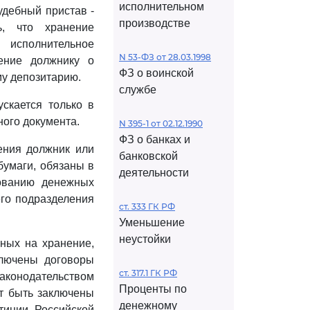
исполнительном
удебный пристав -
производстве
ь, что хранение
 исполнительное
N 53-ФЗ от 28.03.1998
ение должнику о
ФЗ о воинской
му депозитарию.
службе
скается только в
ого документа.
N 395-1 от 02.12.1990
ФЗ о банках и
ения должник или
банковской
бумаги, обязаны в
деятельности
ованию денежных
его подразделения
ст. 333 ГК РФ
Уменьшение
неустойки
нных на хранение,
ключены договоры
ст. 317.1 ГК РФ
аконодательством
Проценты по
ут быть заключены
денежному
тиции Российской