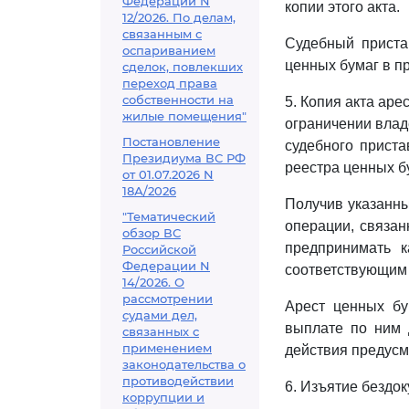
Федерации N
копии этого акта.
12/2026. По делам,
связанным с
Судебный приста
оспариванием
ценных бумаг в п
сделок, повлекших
переход права
собственности на
5. Копия акта аре
жилые помещения"
ограничении влад
Постановление
судебного приста
Президиума ВС РФ
реестра ценных бу
от 01.07.2026 N
18А/2026
Получив указанны
"Тематический
операции, связа
обзор ВС
предпринимать к
Российской
Федерации N
соответствующим 
14/2026. О
рассмотрении
Арест ценных бу
судами дел,
выплате по ним 
связанных с
применением
действия предусм
законодательства о
противодействии
6. Изъятие бездо
коррупции и