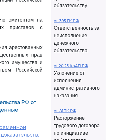
обязательству
ию эмитентом на
ст. 395 ГК РФ
ых приставов с
Ответственность за
неисполнение
денежного
ния арестованных
обязательства
щественных прав
кого имущества и
ст 20.25 КоАП РФ
твом Российской
Уклонение от
исполнения
административного
наказания
ельства РФ от
 ценные
ст. 81 ТК РФ
Расторжение
трудового договора
Временной
по инициативе
доказательств,