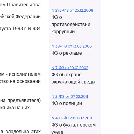
ем Правительства
N 273-ФЗ от 25.12.2008
ийской Федерации
ФЗ о
противодействии
густа 1998 г. N 934
коррупции
N 38-ФЗ от 13.03.2006
ФЗ о рекламе
N 7-ФЗ от 10.01.2002
ом - исполнителем
ФЗ об охране
ство на основании
окружающей среды
N 3-ФЗ от 07.02.2011
 на предъявителя)
ФЗ о полиции
жника на них.
N 402-ФЗ от 06.12.2011
ФЗ о бухгалтерском
ав владельца этих
учете