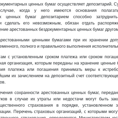
окументарных ценных бумаг осуществляет депозитарий. С
случае, когда у него имеются основания полагат
ых ценных бумаг депозитарием способно затруднить
ли сделать его невозможным, обязан отдать распоряж
ение арестованных бездокументарных ценных бумаг друго
арестованными ценными бумагами при их хранении допу
еменного, полного и правильного выполнения исполнительн
ам с установленным сроком платежа или сроком погаш
ая организация, которым переданы на хранение ценные 
ения платежа или погашения принимать меры к истреб
йшим их зачислением на депозитный счет соответствующ
ов.
ечения сохранности арестованных ценных бумаг, переда
ков в случае их утраты или недостачи могут быть за
ественного страхования в порядке, установленном з
ации. Перечень страховых организаций, с которыми мог
твенного страхования, определяется Министерством юс