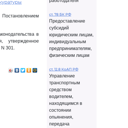
работодателя
окуратуры
ст. 78 БК РФ
 Постановлением
Предоставление
субсидий
конодательства в
юридическим лицам,
, утвержденное
индивидуальным
 N 301.
предпринимателям,
физическим лицам
ст. 12.8 КоАП РФ
Управление
транспортным
средством
водителем,
находящимся в
состоянии
опьянения,
передача