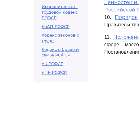
ценностей и
Исправительно -
Российской 
трудовой кодекс
Порядок
10.
РСФСР
Правительства 
КоАП РСФСР
Кодекс законов о
Положен
11.
труде
сфере массо
Кодекс о браке и
Постановление
семье РСФСР
УК РСФСР
УПК РСФСР