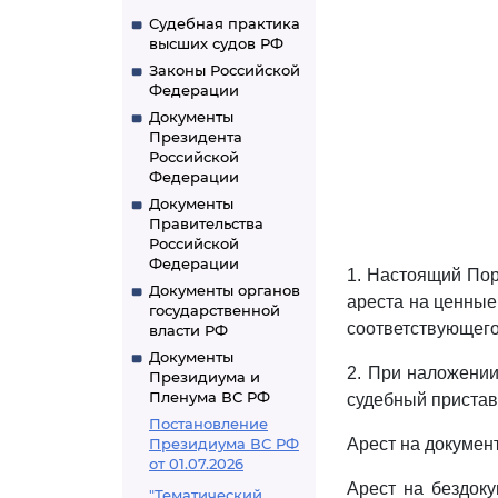
Судебная практика
высших судов РФ
Законы Российской
Федерации
Документы
Президента
Российской
Федерации
Документы
Правительства
Российской
Федерации
1. Настоящий Пор
Документы органов
ареста на ценные
государственной
соответствующего
власти РФ
Документы
2. При наложении
Президиума и
Пленума ВС РФ
судебный пристав 
Постановление
Президиума ВС РФ
Арест на докумен
от 01.07.2026
Арест на бездоку
"Тематический