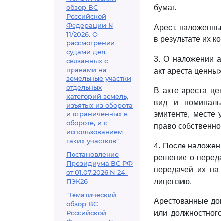
обзор ВС
бумаг.
Российской
Федерации N
Арест, наложенны
11/2026. О
в результате их к
рассмотрении
судами дел,
3. О наложении а
связанных с
правами на
акт ареста ценных
земельные участки
отдельных
В акте ареста це
категорий земель,
вид и номиналь
изъятых из оборота
и ограниченных в
эмитенте, месте 
обороте, и с
право собственно
использованием
таких участков"
4. После наложен
Постановление
решение о переда
Президиума ВС РФ
передачей их на
от 01.07.2026 N 24-
ПЭК26
лицензию.
"Тематический
Арестованные до
обзор ВС
Российской
или должностного