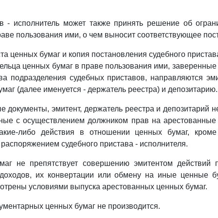
в - исполнитель может также принять решение об огран
раве пользования ими, о чем выносит соответствующее пос
ста ценных бумаг и копия постановления судебного пристав
ельца ценных бумаг в праве пользования ими, заверенные
ва подразделения судебных приставов, направляются эм
маг (далее именуется - держатель реестра) и депозитарию.
е документы, эмитент, держатель реестра и депозитарий н
нные с осуществлением должником прав на арестованные 
акие-либо действия в отношении ценных бумаг, кром
распоряжением судебного пристава - исполнителя.
маг не препятствует совершению эмитентом действий 
доходов, их конвертации или обмену на иные ценные бу
отрены условиями выпуска арестованных ценных бумаг.
кументарных ценных бумаг не производится.