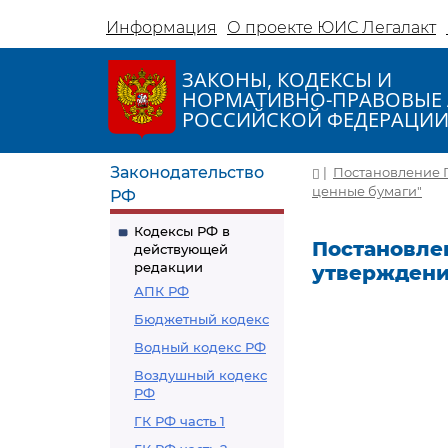
Информация
О проекте ЮИС Легалакт
ЗАКОНЫ, КОДЕКСЫ И
НОРМАТИВНО-ПРАВОВЫЕ 
РОССИЙСКОЙ ФЕДЕРАЦИ
Законодательство
|
Постановление П
ценные бумаги"
РФ
Кодексы РФ в
Постановлен
действующей
редакции
утверждени
АПК РФ
Бюджетный кодекс
Водный кодекс РФ
Воздушный кодекс
РФ
ГК РФ часть 1