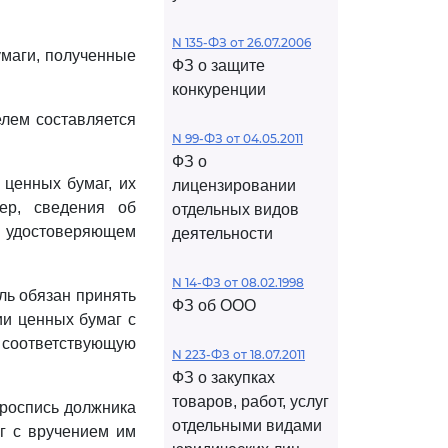
N 135-ФЗ от 26.07.2006
умаги, полученные
ФЗ о защите
конкуренции
елем составляется
N 99-ФЗ от 04.05.2011
ФЗ о
 ценных бумаг, их
лицензировании
ер, сведения об
отдельных видов
е, удостоверяющем
деятельности
N 14-ФЗ от 08.02.1998
ль обязан принять
ФЗ об ООО
ии ценных бумаг с
 соответствующую
N 223-ФЗ от 18.07.2011
ФЗ о закупках
товаров, работ, услуг
роспись должника
отдельными видами
аг с вручением им