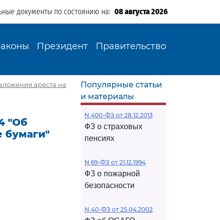
ьные документы по состоянию на:
08 августа 2026
Законы
Президент
Правительство
Популярные статьи
наложения ареста на
и материалы
N 400-ФЗ от 28.12.2013
4 "Об
ФЗ о страховых
 бумаги"
пенсиях
N 69-ФЗ от 21.12.1994
ФЗ о пожарной
безопасности
N 40-ФЗ от 25.04.2002