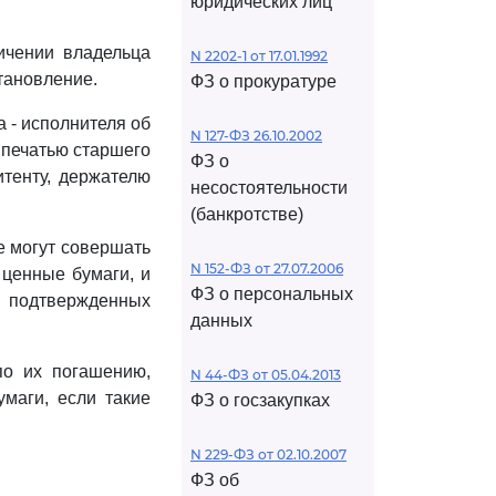
юридических лиц
ичении владельца
N 2202-1 от 17.01.1992
тановление.
ФЗ о прокуратуре
а - исполнителя об
N 127-ФЗ 26.10.2002
 печатью старшего
ФЗ о
итенту, держателю
несостоятельности
(банкротстве)
е могут совершать
N 152-ФЗ от 27.07.2006
ценные бумаги, и
ФЗ о персональных
е подтвержденных
данных
по их погашению,
N 44-ФЗ от 05.04.2013
маги, если такие
ФЗ о госзакупках
N 229-ФЗ от 02.10.2007
ФЗ об