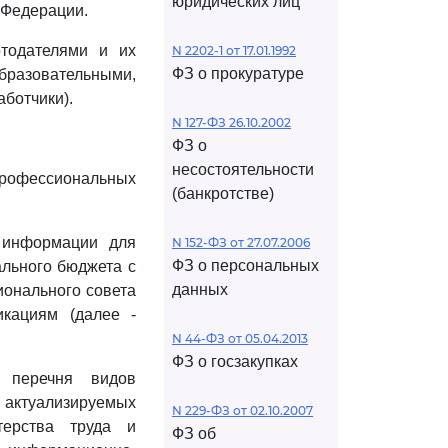
юридических лиц
 Федерации.
отодателями и их
N 2202-1 от 17.01.1992
ФЗ о прокуратуре
азовательными,
ботчики).
N 127-ФЗ 26.10.2002
ФЗ о
несостоятельности
рофессиональных
(банкротстве)
з информации для
N 152-ФЗ от 27.07.2006
ФЗ о персональных
ального бюджета с
данных
ионального совета
кациям (далее -
N 44-ФЗ от 05.04.2013
ФЗ о госзакупках
, перечня видов
актуализируемых
N 229-ФЗ от 02.10.2007
терства труда и
ФЗ об