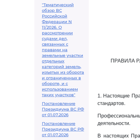
"Тематический
обзор ВС
Российской
Федерации N
11/2026. О
рассмотрении
судами дел,
связанных с
правами на
земельные участки
ПРАВИЛА 
отдельных
категорий земель,
изъятых из оборота
и ограниченных в
обороте, и с
использованием
таких участков"
1. Настоящие Пр
стандартов.
Постановление
Президиума ВС РФ
от 01.07.2026
Профессиональ
деятельности.
Постановление
Президиума ВС РФ
от 01.07.2026
В настоящих Пра