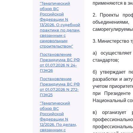
применяются в з
"Тематический
обзор ВС
Российской
2. Проекты проф
Федерации N
объединениями
13/2026. О судебной
саморегулируемым
практике по делам,
связанным с
самовольным
3. Министерство 
строительством"
а) осуществляе
Постановление
Президиума ВС РФ
стандартов;
от 01.07.2026 N 24-
ПЭК26
б) утверждает п
Постановление
разработки и акт
Президиума ВС РФ
учетом приоритет
от 01.07.2026 N 272-
при Президенте
ПЭК25
Национальный сов
"Тематический
обзор ВС
в) организует 
Российской
Федерации N
профессиональн
12/2026. По делам,
профессиональн
связанным с