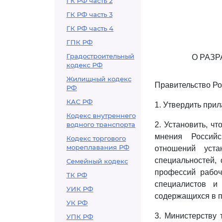
ГК РФ часть 2
ГК РФ часть 3
ГК РФ часть 4
ГПК РФ
Градостроительный
О РАЗ
кодекс РФ
Жилищный кодекс
Правительство Ро
РФ
КАС РФ
1. Утвердить при
Кодекс внутреннего
водного транспорта
2. Установить, ч
мнения Российс
Кодекс торгового
мореплавания РФ
отношений уста
специальностей,
Семейный кодекс
профессий рабоч
ТК РФ
специалистов и
УИК РФ
содержащихся в 
УК РФ
3. Министерству
УПК РФ