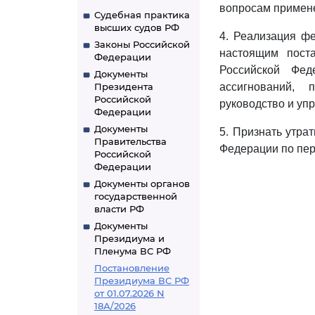
вопросам приме
Судебная практика
высших судов РФ
4. Реализация ф
Законы Российской
настоящим поста
Федерации
Российской Фед
Документы
Президента
ассигнований,
Российской
руководство и уп
Федерации
Документы
5. Признать утра
Правительства
Федерации по пе
Российской
Федерации
Документы органов
государственной
власти РФ
Документы
Президиума и
Пленума ВС РФ
Постановление
Президиума ВС РФ
от 01.07.2026 N
18А/2026