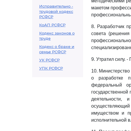
методическими ре
Исправительно -
макетом професси
трудовой кодекс
профессиональны
РСФСР
КоАП РСФСР
8. Разработчик п
Кодекс законов о
совета (решения
труде
профессиональ
Кодекс о браке и
специализированн
семье РСФСР
9. Утратил силу. 
УК РСФСР
УПК РСФСР
10. Министерство
о разработке п
федеральный ор
государственной 
деятельности, 
осуществляющий 
имуществом и п
исполнительной в