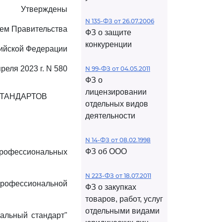
Утверждены
N 135-ФЗ от 26.07.2006
ем Правительства
ФЗ о защите
конкуренции
ийской Федерации
преля 2023 г. N 580
N 99-ФЗ от 04.05.2011
ФЗ о
лицензировании
ТАНДАРТОВ
отдельных видов
деятельности
N 14-ФЗ от 08.02.1998
ФЗ об ООО
профессиональных
N 223-ФЗ от 18.07.2011
офессиональной
ФЗ о закупках
товаров, работ, услуг
отдельными видами
альный стандарт"