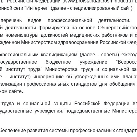
ы Российской Федерации (www.profstandart.rosmintrud.ru)
нной сети "Интернет" (далее - специализированный сайт);
 перечень видов профессиональной деятельности. 
й деятельности формируется на основе Общероссийског
том номенклатуры должностей медицинских работников и 
ржденной Министерством здравоохранения Российской Фед
офессиональным квалификациям (далее - советы) ежего
осударственное бюджетное учреждение "Всеросс
ий институт труда" Министерства труда и социальной з
е - институт) информацию об утвержденных ими плана
туализации профессиональных стандартов для обобщения
ом сайте.
 труда и социальной защиты Российской Федерации в
ударственные учреждения, подведомственные Министерс
обеспечение развития системы профессиональных стандарт