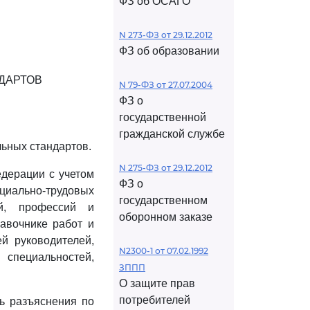
ФЗ об ОСАГО
N 273-ФЗ от 29.12.2012
ФЗ об образовании
ДАРТОВ
N 79-ФЗ от 27.07.2004
ФЗ о
государственной
гражданской службе
ьных стандартов.
N 275-ФЗ от 29.12.2012
едерации с учетом
ФЗ о
иально-трудовых
государственном
ей, профессий и
оборонном заказе
авочнике работ и
й руководителей,
N2300-1 от 07.02.1992
специальностей,
ЗППП
О защите прав
потребителей
ь разъяснения по