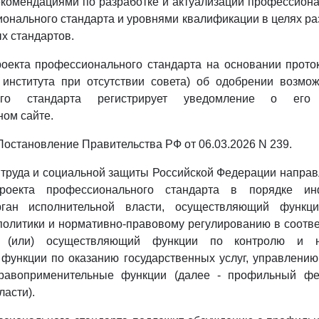
комендациями по разработке и актуализации профессиона
онального стандарта и уровнями квалификации в целях ра
х стандартов.
роекта профессионального стандарта на основании прот
 института при отсутствии совета) об одобрении возмож
ного стандарта регистрирует уведомление о его
ом сайте.
- Постановление Правительства РФ от 06.03.2026 N 239.
 труда и социальной защиты Российской Федерации напра
роекта профессионального стандарта в порядке и
ган исполнительной власти, осуществляющий функц
политики и нормативно-правовому регулированию в соот
и (или) осуществляющий функции по контролю и н
функции по оказанию государственных услуг, управлению
равоприменительные функции (далее - профильный фе
ласти).