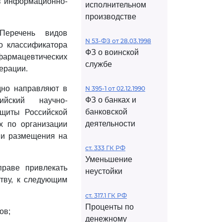
 в информационно-
исполнительном
производстве
Перечень видов
N 53-ФЗ от 28.03.1998
о классификатора
ФЗ о воинской
фармацевтических
службе
ерации.
дно направляют в
N 395-1 от 02.12.1990
ФЗ о банках и
ийский научно-
банковской
ащиты Российской
деятельности
х по организации
 и размещения на
ст. 333 ГК РФ
Уменьшение
праве привлекать
неустойки
тву, к следующим
ст. 317.1 ГК РФ
Проценты по
ов;
денежному