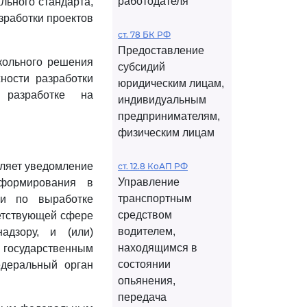
работодателя
льного стандарта,
зработки проектов
ст. 78 БК РФ
Предоставление
окольного решения
субсидий
ности разработки
юридическим лицам,
 разработке на
индивидуальным
предпринимателям,
физическим лицам
вляет уведомление
ст. 12.8 КоАП РФ
Управление
нформирования в
транспортным
ии по выработке
средством
ветствующей сфере
водителем,
адзору, и (или)
находящимся в
 государственным
состоянии
деральный орган
опьянения,
передача