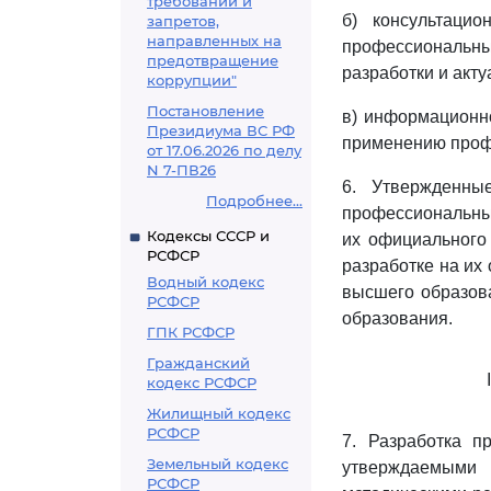
требований и
б) консультацио
запретов,
направленных на
профессиональн
предотвращение
разработки и акт
коррупции"
Постановление
в) информационн
Президиума ВС РФ
применению проф
от 17.06.2026 по делу
N 7-ПВ26
6. Утвержденны
Подробнее...
профессиональные
Кодексы СССР и
их официального
РСФСР
разработке на их
Водный кодекс
высшего образов
РСФСР
образования.
ГПК РСФСР
Гражданский
кодекс РСФСР
Жилищный кодекс
РСФСР
7. Разработка п
Земельный кодекс
утверждаемыми
РСФСР