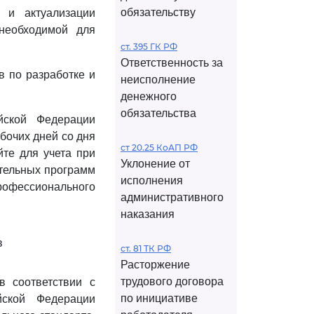
обязательству
е и актуализации
необходимой для
ст. 395 ГК РФ
Ответственность за
 по разработке и
неисполнение
денежного
обязательства
йской Федерации
бочих дней со дня
ст 20.25 КоАП РФ
те для учета при
Уклонение от
ательных программ
исполнения
рофессионального
административного
наказания
в
ст. 81 ТК РФ
Расторжение
трудового договора
в соответствии с
по инициативе
ской Федерации