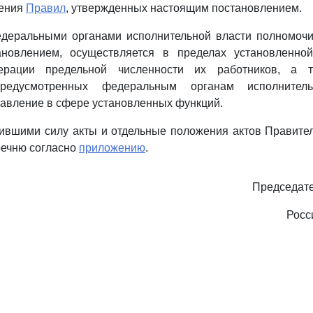
нения
Правил
, утвержденных настоящим постановлением.
едеральными органами исполнительной власти полномочи
новлением, осуществляется в пределах установленно
ерации предельной численности их работников, а 
 предусмотренных федеральным органам исполнител
равление в сфере установленных функций.
тившими силу акты и отдельные положения актов Правите
речню согласно
приложению
.
Председате
Росс