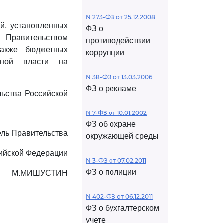
N 273-ФЗ от 25.12.2008
й, установленных
ФЗ о
й Правительством
противодействии
также бюджетных
коррупции
ьной власти на
N 38-ФЗ от 13.03.2006
ФЗ о рекламе
льства Российской
N 7-ФЗ от 10.01.2002
ФЗ об охране
ль Правительства
окружающей среды
ийской Федерации
N 3-ФЗ от 07.02.2011
ФЗ о полиции
М.МИШУСТИН
N 402-ФЗ от 06.12.2011
ФЗ о бухгалтерском
учете