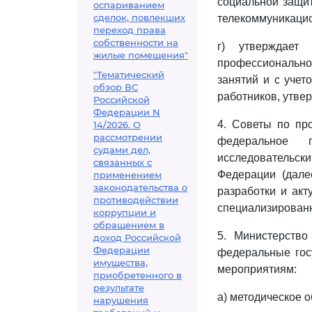
социальной защит
оспариванием
сделок, повлекших
телекоммуникацио
переход права
собственности на
г) утверждает
жилые помещения"
профессионально
"Тематический
занятий и с уче
обзор ВС
работников, утве
Российской
Федерации N
4. Советы по пр
14/2026. О
рассмотрении
федеральное г
судами дел,
исследовательск
связанных с
Федерации (дале
применением
законодательства о
разработки и ак
противодействии
специализированн
коррупции и
обращением в
5. Министерство
доход Российской
Федерации
федеральные гос
имущества,
мероприятиям:
приобретенного в
результате
а) методическое 
нарушения