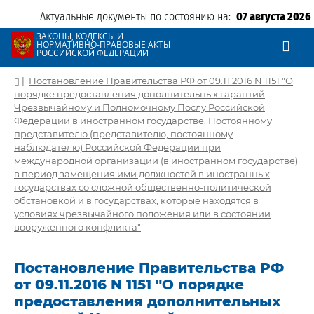
Актуальные документы по состоянию на:
07 августа 2026
ЗАКОНЫ, КОДЕКСЫ И
НОРМАТИВНО-ПРАВОВЫЕ АКТЫ
РОССИЙСКОЙ ФЕДЕРАЦИИ
|
Постановление Правительства РФ от 09.11.2016 N 1151 "О
порядке предоставления дополнительных гарантий
Чрезвычайному и Полномочному Послу Российской
Федерации в иностранном государстве, Постоянному
представителю (представителю, постоянному
наблюдателю) Российской Федерации при
международной организации (в иностранном государстве)
в период замещения ими должностей в иностранных
государствах со сложной общественно-политической
обстановкой и в государствах, которые находятся в
условиях чрезвычайного положения или в состоянии
вооруженного конфликта"
Постановление Правительства РФ
от 09.11.2016 N 1151 "О порядке
предоставления дополнительных