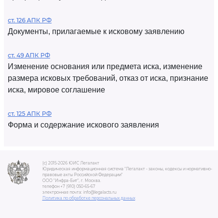
ст. 126 АПК РФ
Документы, прилагаемые к исковому заявлению
ст. 49 АПК РФ
Изменение основания или предмета иска, изменение
размера исковых требований, отказ от иска, признание
иска, мировое соглашение
ст. 125 АПК РФ
Форма и содержание искового заявления
(c) 2015-2026 ЮИС Легалакт
Юридическая информационная система "Легалакт - законы, кодексы и нормативно-
правовые акты Российской Федерации"
ООО "Инфра-Бит", г. Москва.
телефон +7 (910) 050-65-67
электронная почта: info@legalacts.ru
Политика по обработке персональных данных