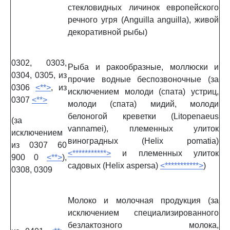
стекловидных личинок европейского
речного угря (Anguilla anguilla), живой
декоративной рыбы)
0302, 0303,
Рыба и ракообразные, моллюски и
0304, 0305, из
прочие водные беспозвоночные (за
0306
<**>
, из
исключением молоди (спата) устриц,
0307
<**>
молоди (спата) мидий, молоди
белоногой креветки (Litopenaeus
(за
vannamei), племенных улиток
исключением
виноградных (Helix pomatia)
из 0307 60
<***********>
и племенных улиток
900 0
<**>
),
садовых (Helix aspersa)
<***********>
)
0308, 0309
Молоко и молочная продукция (за
исключением специализированного
безлактозного молока,