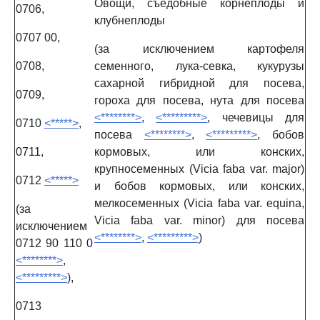
Овощи, съедобные корнеплоды и
0706,
клубнеплоды
0707 00,
(за исключением картофеля
0708,
семенного, лука-севка, кукурузы
сахарной гибридной для посева,
0709,
гороха для посева, нута для посева
<********>
,
<*********>
, чечевицы для
0710
<*****>
,
посева
<********>
,
<*********>
, бобов
0711,
кормовых, или конских,
крупносеменных (Vicia faba var. major)
0712
<*****>
и бобов кормовых, или конских,
мелкосеменных (Vicia faba var. equina,
(за
Vicia faba var. minor) для посева
исключением
<********>
,
<*********>
)
0712 90 110 0
<********>
,
<*********>
),
0713