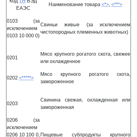
Код
ТН
ВЭД
Наименование товара
<*>
,
<***>
ЕАЭС
0103 (за
Свиньи живые (за исключением
исключением
чистопородных племенных животных)
0103 10 000 0)
Мясо крупного рогатого скота, свежее
0201
или охлажденное
Мясо крупного рогатого скота,
0202
<*****>
замороженное
Свинина свежая, охлажденная или
0203
замороженная
0206 (за
исключением
0206 10 100 0,
Пищевые субпродукты крупного