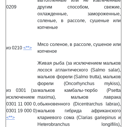
вытопленные или не извлеченные
0209
другим способом, свежие,
охлажденные, замороженные,
соленые, в рассоле, сушеные или
копченые
Мясо соленое, в рассоле, сушеное или
из 0210
<**>
копченое
Живая рыба (за исключением мальков
лосося атлантического (Salmo salar),
мальков форели (Salmo trutta), мальков
форели (Oncorhynchus mykiss),
из 0301 (за
мальков камбалы-тюрбо (Psetta
исключением
maxima), мальков лаврака
0301 11 000 0,
обыкновенного (Dicentrarchus labrax),
0301 19 000 0)
мальков гибрида африканского
<**>
клариевого сома (Clarias gariepinus и
Heterobranchus longifilis),