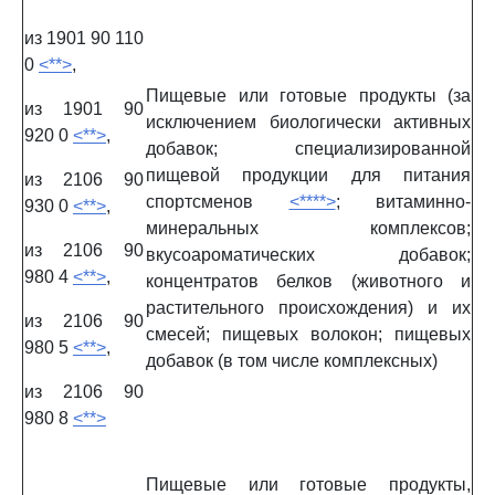
из 1901 90 110
0
<**>
,
Пищевые или готовые продукты (за
из 1901 90
исключением биологически активных
920 0
<**>
,
добавок; специализированной
пищевой продукции для питания
из 2106 90
спортсменов
<****>
; витаминно-
930 0
<**>
,
минеральных комплексов;
из 2106 90
вкусоароматических добавок;
980 4
<**>
,
концентратов белков (животного и
растительного происхождения) и их
из 2106 90
смесей; пищевых волокон; пищевых
980 5
<**>
,
добавок (в том числе комплексных)
из 2106 90
980 8
<**>
Пищевые или готовые продукты,