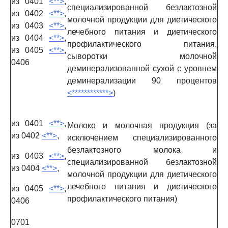
из 0401
<**>
,
специализированной безлактозной
из 0402
<**>
,
молочной продукции для диетического
из 0403
<**>
,
лечебного питания и диетического
из 0404
<**>
,
профилактического питания,
из 0405
<**>
,
сыворотки молочной
0406
деминерализованной сухой с уровнем
деминерализации 90 процентов
<************>
)
из 0401
<**>
,
Молоко и молочная продукция (за
из 0402
<**>
,
исключением специализированного
безлактозного молока и
из 0403
<**>
,
специализированной безлактозной
из 0404
<**>
,
молочной продукции для диетического
лечебного питания и диетического
из 0405
<**>
,
профилактического питания)
0406
0701