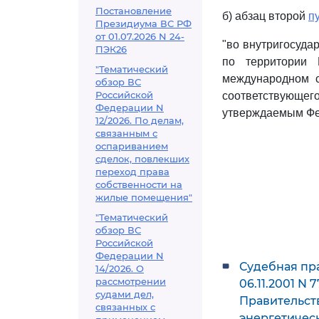
Постановление
б) абзац второй
п
Президиума ВС РФ
от 01.07.2026 N 24-
"во внутригосуда
ПЭК26
по территории 
"Тематический
международном с
обзор ВС
Российской
соответствующег
Федерации N
утверждаемым Фед
12/2026. По делам,
связанным с
оспариванием
сделок, повлекших
переход права
собственности на
жилые помещения"
"Тематический
обзор ВС
Российской
Федерации N
Судебная пр
14/2026. О
рассмотрении
06.11.2001 N
судами дел,
Правительст
связанных с
энергетичес