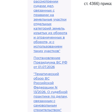
рассмотрении
ст. 4366) прик
судами дел,
связанных с
правами на
земельные участки
отдельных
категорий земель,
изъятых из оборота
и ограниченных в
обороте, и с
использованием
таких участков"
Постановление
Президиума ВС РФ
от 01.07.2026
"Тематический
обзор ВС
Российской
Федерации N
13/2026. О судебной
практике по делам,
связанным с
самовольным
строительством"