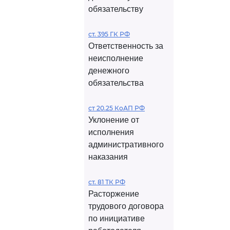
обязательству
ст. 395 ГК РФ
Ответственность за
неисполнение
денежного
обязательства
ст 20.25 КоАП РФ
Уклонение от
исполнения
административного
наказания
ст. 81 ТК РФ
Расторжение
трудового договора
по инициативе