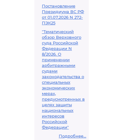
Постановление
Президиума ВС РФ
от 01.07.2026 N 272-
ПЭК25
"Тематический
обзор Верховного
суда Российской
Федерации N
8/2026. О
применении
арбитражными
судами
законодательства о
специальных
экономических
мерах,
предусмотренных в
целях защиты
национальных
интересов
Российской
Федерации"
Подробнее...