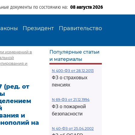
ьные документы по состоянию на:
08 августа 2026
Законы
Президент
Правительство
Популярные статьи
ении изменений в
альной
и материалы
улирования и
N 400-ФЗ от 28.12.2013
ФЗ о страховых
пенсиях
 (ред. от
ты
аделением
N 69-ФЗ от 21.12.1994
ФЗ о пожарной
й
безопасности
вания и
онополий на
N 40-ФЗ от 25.04.2002