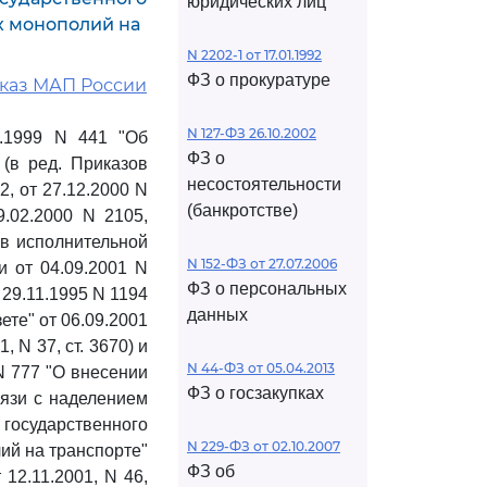
юридических лиц
х монополий на
N 2202-1 от 17.01.1992
ФЗ о прокуратуре
иказ МАП России
N 127-ФЗ 26.10.2002
.1999 N 441 "Об
ФЗ о
(в ред. Приказов
несостоятельности
2, от 27.12.2000 N
(банкротстве)
9.02.2000 N 2105,
в исполнительной
N 152-ФЗ от 27.07.2006
 от 04.09.2001 N
ФЗ о персональных
29.11.1995 N 1194
данных
ете" от 06.09.2001
 N 37, ст. 3670) и
N 44-ФЗ от 05.04.2013
N 777 "О внесении
ФЗ о госзакупках
вязи с наделением
 государственного
N 229-ФЗ от 02.10.2007
ий на транспорте"
ФЗ об
12.11.2001, N 46,