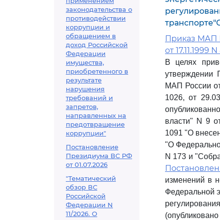
применением
законодательства о
регулирован
противодействии
транспорте"
коррупции и
обращением в
Приказ МАП 
доход Российской
от 17.11.1999 N
Федерации
В целях прив
имущества,
приобретенного в
утверждении 
результате
МАП России от 
нарушения
1026, от 29.0
требований и
запретов,
опубликованно
направленных на
власти" N 9 о
предотвращение
1091 "О внесе
коррупции"
"О Федеральной
Постановление
Президиума ВС РФ
N 173 и "Собра
от 01.07.2026
Постановле
"Тематический
изменений в н
обзор ВС
Федеральной э
Российской
регулирования
Федерации N
11/2026. О
(опубликовано