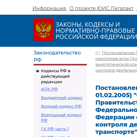
Информация
О проекте ЮИС Легалакт
ЗАКОНЫ, КОДЕКСЫ И
НОРМАТИВНО-ПРАВОВЫЕ 
РОССИЙСКОЙ ФЕДЕРАЦИ
Законодательство
|
Постановление Пр
некоторые акты Пр
РФ
энергетической ко
контроля деятельно
Кодексы РФ в
действующей
редакции
Постановлен
АПК РФ
01.02.2005)
Бюджетный кодекс
Правительс
Водный кодекс РФ
Федерально
Воздушный кодекс
Федерации 
РФ
контроля д
ГК РФ часть 1
транспорте