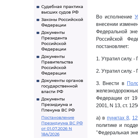
Судебная практика
высших судов РФ
Во исполнение
У
Законы Российской
внесении изменен
Федерации
Федеральной эне
Документы
Президента
Российской Фед
Российской
постановляет:
Федерации
Документы
1. Утратил силу. 
Правительства
Российской
2. Утратил силу. 
Федерации
Документы органов
3. Внести в
Пол
государственной
железнодорожны
власти РФ
Федерации от 19
Документы
Президиума и
2001, N 13, ст. 1
Пленума ВС РФ
Постановление
а) в
пунктах 8,
12
Президиума ВС РФ
политике и подд
от 01.07.2026 N
"Федеральная эне
18А/2026