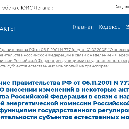
Актуал
Работа с ЮИС Легалакт
Главная
Кодексы
АКТЫ
И
авительства РФ от 06.11.2001 N 777 (ред. от 01.02.2005) "О внес
авительства Российской Федерации в связи с наделением Федер
миссии Российской Федерации функциями государственного рег
сти субъектов естественных монополий на транспорте"
ие Правительства РФ от 06.11.2001 N 777
 "О внесении изменений в некоторые ак
тва Российской Федерации в связи с н
й энергетической комиссии Российско
функциями государственного регулиро
еятельности субъектов естественных м
"