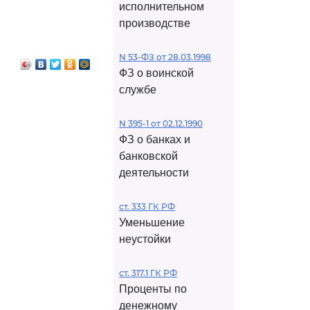
исполнительном
производстве
N 53-ФЗ от 28.03.1998
ФЗ о воинской
службе
N 395-1 от 02.12.1990
ФЗ о банках и
банковской
деятельности
ст. 333 ГК РФ
Уменьшение
неустойки
ст. 317.1 ГК РФ
Проценты по
денежному