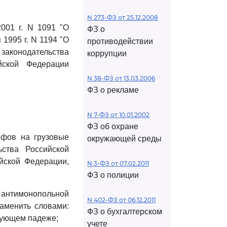
N 273-ФЗ от 25.12.2008
001 г. N 1091 "О
ФЗ о
1995 г. N 1194 "О
противодействии
законодательства
коррупции
йской Федерации
N 38-ФЗ от 13.03.2006
ФЗ о рекламе
N 7-ФЗ от 10.01.2002
ФЗ об охране
ифов на грузовые
окружающей среды
ства Российской
йской Федерации,
N 3-ФЗ от 07.02.2011
ФЗ о полиции
 антимонопольной
N 402-ФЗ от 06.12.2011
аменить словами:
ФЗ о бухгалтерском
вующем падеже;
учете