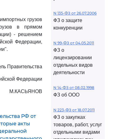
N 135-ФЗ от 26.07.2006
-импортных грузов
ФЗ о защите
грузов в прямом
конкуренции
ации) - решением
йской Федерации,
N 99-ФЗ от 04.05.2011
и".
ФЗ о
лицензировании
отдельных видов
ль Правительства
деятельности
ийской Федерации
N 14-ФЗ от 08.02.1998
М.КАСЬЯНОВ
ФЗ об ООО
N 223-ФЗ от 18.07.2011
ельства РФ от
ФЗ о закупках
которые акты
товаров, работ, услуг
деральной
отдельными видами
сударственного