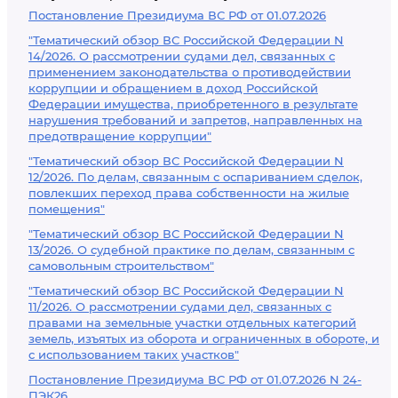
Постановление Президиума ВС РФ от 01.07.2026
"Тематический обзор ВС Российской Федерации N
14/2026. О рассмотрении судами дел, связанных с
применением законодательства о противодействии
коррупции и обращением в доход Российской
Федерации имущества, приобретенного в результате
нарушения требований и запретов, направленных на
предотвращение коррупции"
"Тематический обзор ВС Российской Федерации N
12/2026. По делам, связанным с оспариванием сделок,
повлекших переход права собственности на жилые
помещения"
"Тематический обзор ВС Российской Федерации N
13/2026. О судебной практике по делам, связанным с
самовольным строительством"
"Тематический обзор ВС Российской Федерации N
11/2026. О рассмотрении судами дел, связанных с
правами на земельные участки отдельных категорий
земель, изъятых из оборота и ограниченных в обороте, и
с использованием таких участков"
Постановление Президиума ВС РФ от 01.07.2026 N 24-
ПЭК26