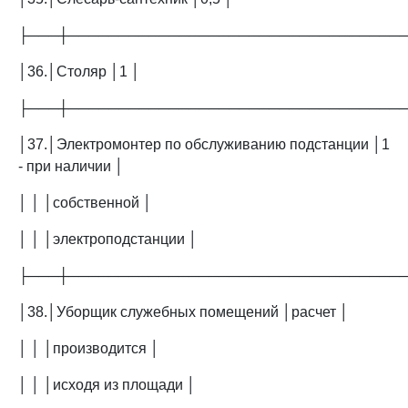
├───┼─────────────────────────────────
│36.│Столяр │1 │
├───┼─────────────────────────────────
│37.│Электромонтер по обслуживанию подстанции │1
- при наличии │
│ │ │собственной │
│ │ │электроподстанции │
├───┼─────────────────────────────────
│38.│Уборщик служебных помещений │расчет │
│ │ │производится │
│ │ │исходя из площади │