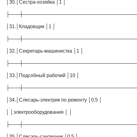
│30.│Сестра-хозяйка │1 │
├───┼─────────────────────────────────
│31.│Кладовщик │1 │
├───┼─────────────────────────────────
│32.│Секретарь-машинистка │1 │
├───┼─────────────────────────────────
│33.│Подсобный рабочий │10 │
├───┼─────────────────────────────────
│34.│Слесарь-электрик по ремонту │0,5 │
│ │электрооборудования │ │
├───┼─────────────────────────────────
│35.│Слесарь-сантехник │0,5 │