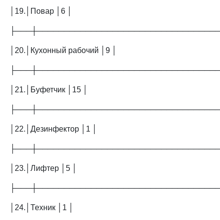
│19.│Повар │6 │
├───┼─────────────────────────────────
│20.│Кухонный рабочий │9 │
├───┼─────────────────────────────────
│21.│Буфетчик │15 │
├───┼─────────────────────────────────
│22.│Дезинфектор │1 │
├───┼─────────────────────────────────
│23.│Лифтер │5 │
├───┼─────────────────────────────────
│24.│Техник │1 │