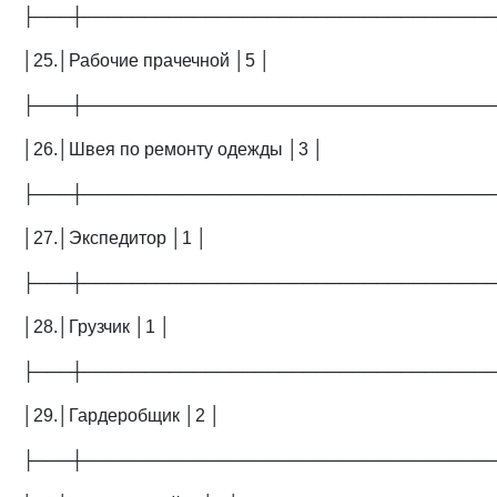
├───┼─────────────────────────────────
│25.│Рабочие прачечной │5 │
├───┼─────────────────────────────────
│26.│Швея по ремонту одежды │3 │
├───┼─────────────────────────────────
│27.│Экспедитор │1 │
├───┼─────────────────────────────────
│28.│Грузчик │1 │
├───┼─────────────────────────────────
│29.│Гардеробщик │2 │
├───┼─────────────────────────────────