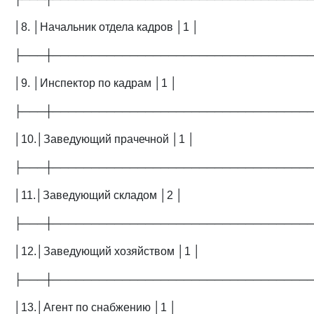
│8. │Начальник отдела кадров │1 │
├───┼─────────────────────────────────
│9. │Инспектор по кадрам │1 │
├───┼─────────────────────────────────
│10.│Заведующий прачечной │1 │
├───┼─────────────────────────────────
│11.│Заведующий складом │2 │
├───┼─────────────────────────────────
│12.│Заведующий хозяйством │1 │
├───┼─────────────────────────────────
│13.│Агент по снабжению │1 │