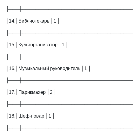
├───┼─────────────────────────────────
│14.│Библиотекарь │1 │
├───┼─────────────────────────────────
│15.│Культорганизатор │1 │
├───┼─────────────────────────────────
│16.│Музыкальный руководитель │1 │
├───┼─────────────────────────────────
│17.│Парикмахер │2 │
├───┼─────────────────────────────────
│18.│Шеф-повар │1 │
├───┼─────────────────────────────────