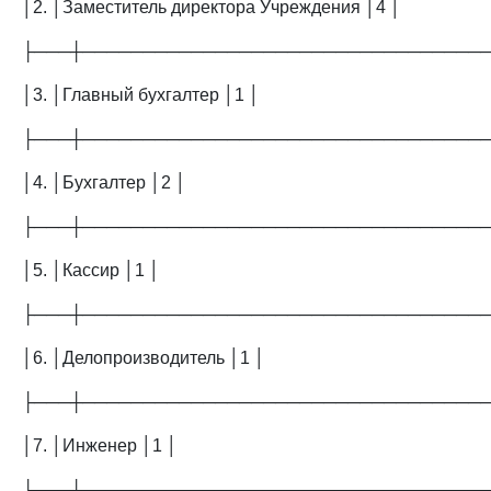
│2. │Заместитель директора Учреждения │4 │
├───┼─────────────────────────────────
│3. │Главный бухгалтер │1 │
├───┼─────────────────────────────────
│4. │Бухгалтер │2 │
├───┼─────────────────────────────────
│5. │Кассир │1 │
├───┼─────────────────────────────────
│6. │Делопроизводитель │1 │
├───┼─────────────────────────────────
│7. │Инженер │1 │
├───┼─────────────────────────────────