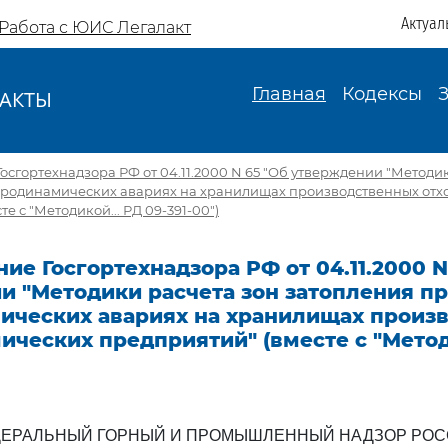
Актуал
Работа с ЮИС Легалакт
Главная
Кодексы
АКТЫ
И
осгортехнадзора РФ от 04.11.2000 N 65 "Об утверждении "Методи
дродинамических авариях на хранилищах производственных отх
е с "Методикой... РД 09-391-00")
ие Госгортехнадзора РФ от 04.11.2000 N
и "Методики расчета зон затопления п
ических авариях на хранилищах произ
ических предприятий" (вместе с "Метод
ЕРАЛЬНЫЙ ГОРНЫЙ И ПРОМЫШЛЕННЫЙ НАДЗОР РО