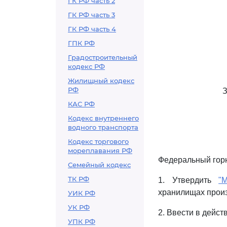
ГК РФ часть 2
ГК РФ часть 3
ГК РФ часть 4
ГПК РФ
Градостроительный
кодекс РФ
Жилищный кодекс
РФ
КАС РФ
Кодекс внутреннего
водного транспорта
Кодекс торгового
мореплавания РФ
Федеральный гор
Семейный кодекс
ТК РФ
1. Утвердить
"
хранилищах произ
УИК РФ
УК РФ
2. Ввести в дейст
УПК РФ