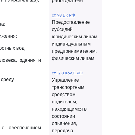
работодателя
ст. 78 БК РФ
Предоставление
на;
субсидий
ижения;
юридическим лицам,
индивидуальным
остных вод;
предпринимателям,
физическим лицам
ловека, здания и
ст. 12.8 КоАП РФ
среду.
Управление
транспортным
средством
водителем,
находящимся в
состоянии
опьянения,
 с обеспечением
передача