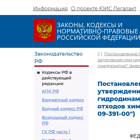
Информация
О проекте ЮИС Легалакт
ЗАКОНЫ, КОДЕКСЫ И
НОРМАТИВНО-ПРАВОВЫЕ 
РОССИЙСКОЙ ФЕДЕРАЦИ
Законодательство
|
Постановление Г
затопления при ги
РФ
предприятий" (вмест
Кодексы РФ в
действующей
Постановлен
редакции
утверждени
АПК РФ
гидродинам
Бюджетный кодекс
отходов хим
Водный кодекс РФ
09-391-00")
Воздушный кодекс
РФ
ГК РФ часть 1
ФЕД