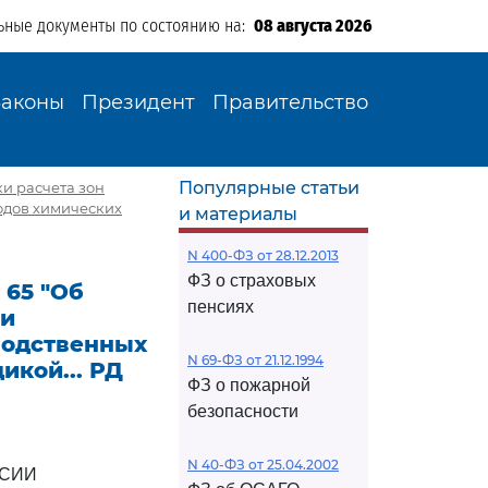
ьные документы по состоянию на:
08 августа 2026
Законы
Президент
Правительство
Популярные статьи
ки расчета зон
одов химических
и материалы
N 400-ФЗ от 28.12.2013
ФЗ о страховых
 65 "Об
пенсиях
ри
водственных
N 69-ФЗ от 21.12.1994
икой... РД
ФЗ о пожарной
безопасности
N 40-ФЗ от 25.04.2002
ССИИ