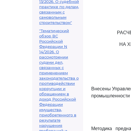
13/2026. О судебной
практике по делам,
связанным с
самовольным
строительством"
"Тематический
РАСЧ
обзор ВС
Российской
НА 
Федерации N
14/2026. О
рассмотрении
судами дел,
связанных с
применением
законодательства о
противодействии
коррупции и
Внесены Управле
обращением в
промышленности Г
доход Российской
Федерации
имущества,
приобретенного в
результате
нарушения
Методика предна
требований и