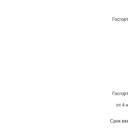
Госгор
Госгор
от 4 
Срок вв