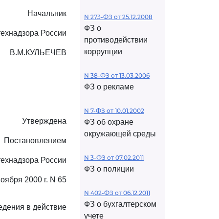
Начальник
N 273-ФЗ от 25.12.2008
ФЗ о
технадзора России
противодействии
коррупции
В.М.КУЛЬЕЧЕВ
N 38-ФЗ от 13.03.2006
ФЗ о рекламе
N 7-ФЗ от 10.01.2002
Утверждена
ФЗ об охране
окружающей среды
Постановлением
N 3-ФЗ от 07.02.2011
технадзора России
ФЗ о полиции
ноября 2000 г. N 65
N 402-ФЗ от 06.12.2011
ФЗ о бухгалтерском
едения в действие
учете