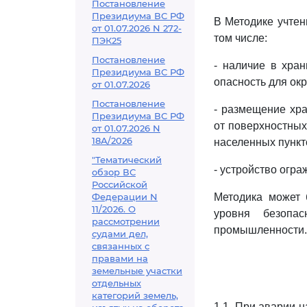
Постановление
Президиума ВС РФ
В Методике учтен
от 01.07.2026 N 272-
том числе:
ПЭК25
Постановление
- наличие в хра
Президиума ВС РФ
опасность для ок
от 01.07.2026
Постановление
- размещение хр
Президиума ВС РФ
от поверхностных
от 01.07.2026 N
18А/2026
населенных пункт
"Тематический
- устройство огр
обзор ВС
Российской
Федерации N
Методика может 
11/2026. О
уровня безопа
рассмотрении
промышленности.
судами дел,
связанных с
правами на
земельные участки
отдельных
категорий земель,
1.1. При аварии 