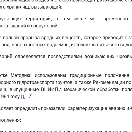
ого хранилищ, вызывающий:
кружающих территорий, в том числе мест временного 
ека, зданий и сооружений;
е волной прорыва вредных веществ, которое приводит к з
х вод, поверхностных водоемов, источников питьевого вод
аварий определяется последствиями возникающих чрезв
отке Методики использованы традиционные положения
порного гидротранспорта грунтов, а также Рекомендации по
лищ, выпущенные ВНИИПИ механической обработки пол
1984 году
[1
- 7].
зволяет определить показатели, характеризующие аварию и 
топления;
ния прорана (время от начала до полного истечения жидкос