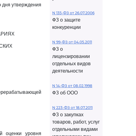
о дня утверждения
N 135-ФЗ от 26.07.2006
ФЗ о защите
конкуренции
АРИЯХ
N 99-ФЗ от 04.05.2011
СКИХ
ФЗ о
лицензировании
отдельных видов
деятельности
N 14-ФЗ от 08.02.1998
перерабатывающей
ФЗ об ООО
N 223-ФЗ от 18.07.2011
ФЗ о закупках
товаров, работ, услуг
отдельными видами
ой оценки уровня