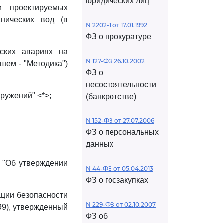
юридических лиц
и проектируемых
нических вод (в
N 2202-1 от 17.01.1992
ФЗ о прокуратуре
еских авариях на
N 127-ФЗ 26.10.2002
шем - "Методика")
ФЗ о
несостоятельности
оружений" <*>;
(банкротстве)
N 152-ФЗ от 27.07.2006
ФЗ о персональных
данных
 "Об утверждении
N 44-ФЗ от 05.04.2013
ФЗ о госзакупках
ации безопасности
N 229-ФЗ от 02.10.2007
99), утвержденный
ФЗ об