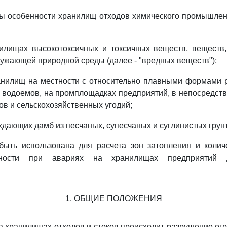
ы особенности хранилищ отходов химического промышлен
нилищах высокотоксичных и токсичных веществ, веществ
ружающей природной среды (далее - "вредных веществ");
анилищ на местности с относительно плавными формами 
 водоемов, на промплощадках предприятий, в непосредств
ов и сельскохозяйственных угодий;
аждающих дамб из песчаных, супесчаных и суглинистых грун
быть использована для расчета зон затопления и колич
сности при авариях на хранилищах предприятий д
1. ОБЩИЕ ПОЛОЖЕНИЯ
на хранилищах отходов и стоков происходит разрушение о