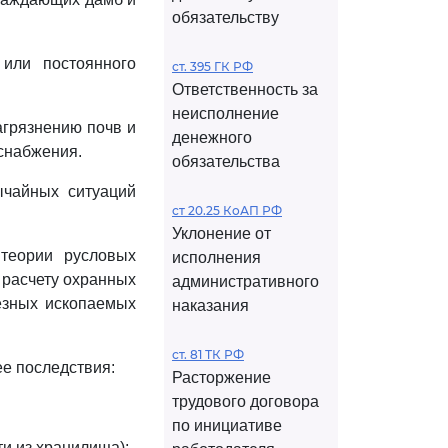
обязательству
или постоянного
ст. 395 ГК РФ
Ответственность за
неисполнение
агрязнению почв и
денежного
оснабжения.
обязательства
ычайных ситуаций
ст 20.25 КоАП РФ
Уклонение от
 теории русловых
исполнения
 расчету охранных
административного
езных ископаемых
наказания
ст. 81 ТК РФ
ее последствия:
Расторжение
трудового договора
по инициативе
ти из хранилища);