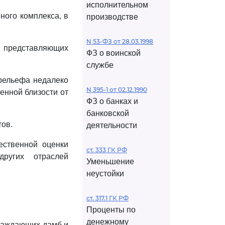
исполнительном
ного комплекса, в
производстве
N 53-ФЗ от 28.03.1998
, представляющих
ФЗ о воинской
службе
рельефа недалеко
N 395-1 от 02.12.1990
енной близости от
ФЗ о банках и
банковской
тов.
деятельности
ественной оценки
ст. 333 ГК РФ
ругих отраслей
Уменьшение
неустойки
ст. 317.1 ГК РФ
Проценты по
денежному
граждающих дамб и