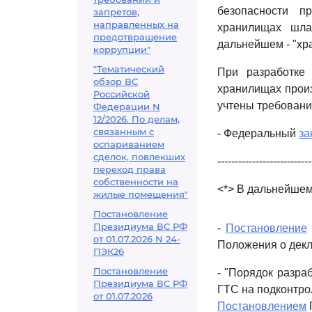
безопасности п
запретов,
направленных на
хранилищах шла
предотвращение
дальнейшем - "хр
коррупции"
"Тематический
При разработке 
обзор ВС
хранилищах произ
Российской
учтены требовани
Федерации N
12/2026. По делам,
связанным с
- Федеральный
за
оспариванием
сделок, повлекших
---------------------------
переход права
собственности на
<*> В дальнейшем
жилые помещения"
Постановление
Президиума ВС РФ
-
Постановление
от 01.07.2026 N 24-
Положения о декл
ПЭК26
Постановление
- "Порядок разра
Президиума ВС РФ
ГТС на подконтро
от 01.07.2026
Постановлением
Г