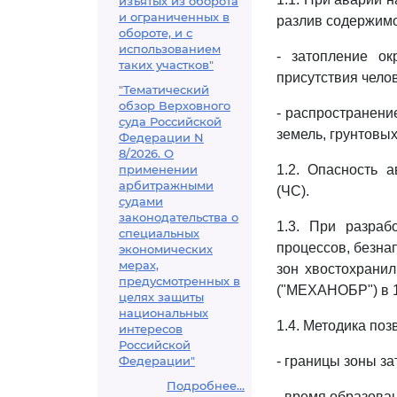
изъятых из оборота
и ограниченных в
разлив содержим
обороте, и с
использованием
- затопление о
таких участков"
присутствия челов
"Тематический
обзор Верховного
- распространени
суда Российской
земель, грунтовы
Федерации N
8/2026. О
применении
1.2. Опасность 
арбитражными
(ЧС).
судами
законодательства о
1.3. При разраб
специальных
процессов, безна
экономических
мерах,
зон хвостохрани
предусмотренных в
("МЕХАНОБР") в 
целях защиты
национальных
1.4. Методика по
интересов
Российской
Федерации"
- границы зоны за
Подробнее...
- время образова