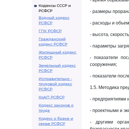
Кодексы СССР и
РСФСР
- размеры проран
Водный кодекс
РСФСР
- расходы и объе
ГПК РСФСР
- высота, скорос
Гражданский
кодекс РСФСР
- параметры загр
Жилищный кодекс
РСФСР
- показатели по
сооружения;
Земельный кодекс
РСФСР
- показатели пос
Исправительно -
трудовой кодекс
1.5. Методика пр
РСФСР
КоАП РСФСР
- предприятиями 
Кодекс законов о
труде
- проектными и э
Кодекс о браке и
- другими орга
семье РСФСР
безопасности хра