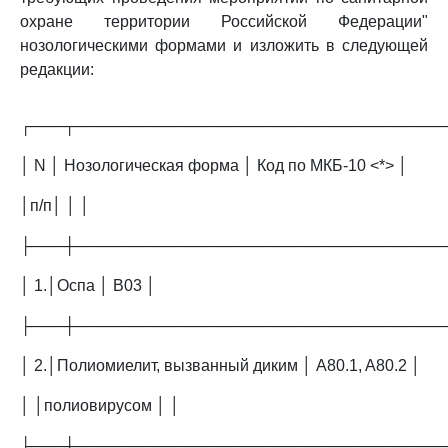
охране территории Российской Федерации"
нозологическими формами и изложить в следующей
редакции:
┌───┬─────────────────────────────────
│ N │ Нозологическая форма │ Код по МКБ-10 <*> │
│п/п│ │ │
├───┼─────────────────────────────────
│ 1.│Оспа │ B03 │
├───┼─────────────────────────────────
│ 2.│Полиомиелит, вызванный диким │ A80.1, A80.2 │
│ │полиовирусом │ │
├───┼─────────────────────────────────