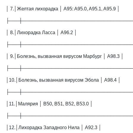
│ 7.│Желтая лихорадка │ A95: A95.0, A95.1, A95.9 │
├───┼─────────────────────────────────
│ 8.│Лихорадка Ласса │ A96.2 │
├───┼─────────────────────────────────
│ 9.│Болезнь, вызванная вирусом Марбург │ A98.3 │
├───┼─────────────────────────────────
│10.│Болезнь, вызванная вирусом Эбола │ A98.4 │
├───┼─────────────────────────────────
│11.│Малярия │ B50, B51, B52, B53.0 │
├───┼─────────────────────────────────
│12.│Лихорадка Западного Нила │ A92.3 │