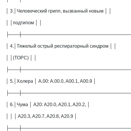
│ 3.│Человеческий грипп, вызванный новым │ │
│ │подтипом │ │
├───┼─────────────────────────────────
│ 4.│Тяжелый острый респираторный синдром │ │
│ │(ТОРС) │ │
├───┼─────────────────────────────────
│ 5.│Холера │ A.00: A.00.0, A00.1, A00.9 │
├───┼─────────────────────────────────
│ 6.│Чума │ A20: A20.0, A20.1, A20.2, │
│ │ │ A20.3, A20.7, A20.8, A20.9 │
├───┼─────────────────────────────────