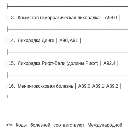
├───┼─────────────────────────────────
│13.│Крымская геморрагическая лихорадка │ A98.0 │
├───┼─────────────────────────────────
│14.│Лихорадка Денге │ A90, A91 │
├───┼─────────────────────────────────
│15.│Лихорадка Рифт-Вали (долины Рифт) │ A92.4 │
├───┼─────────────────────────────────
│16.│Менингококковая болезнь │ A39.0, A39.1, A39.2 │
└───┴─────────────────────────────────
--------------------------------
<*> Коды болезней соответствуют Международной