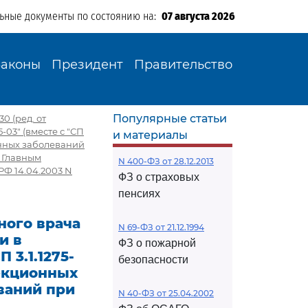
льные документы по состоянию на:
07 августа 2026
Законы
Президент
Правительство
Популярные статьи
0 (ред. от
-03" (вместе с "СП
и материалы
онных заболеваний
 Главным
N 400-ФЗ от 28.12.2013
РФ 14.04.2003 N
ФЗ о страховых
пенсиях
ного врача
N 69-ФЗ от 21.12.1994
и в
ФЗ о пожарной
3.1.1275-
безопасности
фекционных
ваний при
N 40-ФЗ от 25.04.2002