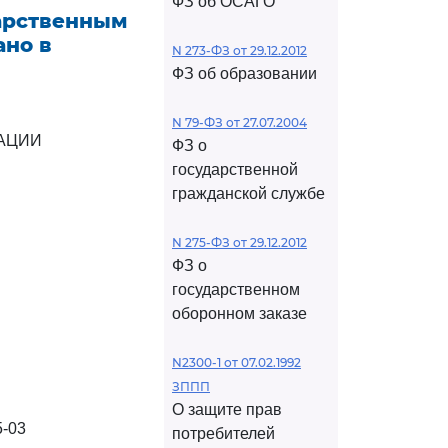
ФЗ об ОСАГО
дарственным
ано в
N 273-ФЗ от 29.12.2012
ФЗ об образовании
N 79-ФЗ от 27.07.2004
АЦИИ
ФЗ о
государственной
гражданской службе
N 275-ФЗ от 29.12.2012
ФЗ о
государственном
оборонном заказе
N2300-1 от 07.02.1992
ЗППП
О защите прав
-03
потребителей