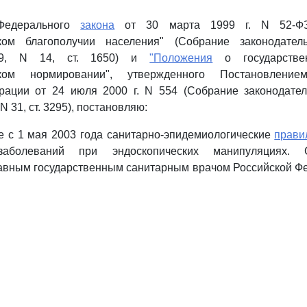
Федерального
закона
от 30 марта 1999 г. N 52-ФЗ
ком благополучии населения" (Собрание законодател
99, N 14, ст. 1650) и
"Положения
о государствен
ском нормировании", утвержденного Постановление
рации от 24 июля 2000 г. N 554 (Собрание законодател
N 31, ст. 3295), постановляю:
е с 1 мая 2003 года санитарно-эпидемиологические
прави
аболеваний при эндоскопических манипуляциях. С
авным государственным санитарным врачом Российской Фе