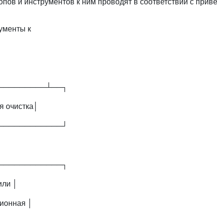
опов и инструментов к ним проводят в соответствии с прив
ументы к
─────────┴──┐
я очистка│
────────────┘
────────────┐
или │
ионная │