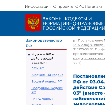
Информация
О проекте ЮИС Легалакт
ЗАКОНЫ, КОДЕКСЫ И
НОРМАТИВНО-ПРАВОВЫЕ 
РОССИЙСКОЙ ФЕДЕРАЦИ
Законодательство
|
Постановление Гл
12.07.2010) "О введ
РФ
3.1.1275-03. 3.1. 
при эндоскопическ
Кодексы РФ в
государственным са
действующей
редакции
4417)
АПК РФ
Бюджетный кодекс
Постановлен
РФ от 03.04.
Водный кодекс РФ
действие Са
Воздушный кодекс
РФ
03" (вместе
заболевани
ГК РФ часть 1
эндоскопич