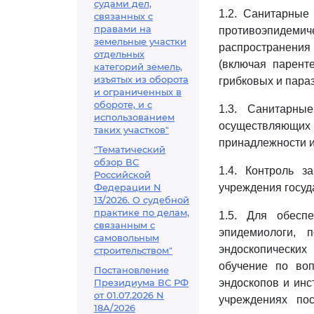
судами дел,
1.2. Санитарные
связанных с
правами на
противоэпидемич
земельные участки
распространения
отдельных
(включая парент
категорий земель,
изъятых из оборота
грибковых и пара
и ограниченных в
обороте, и с
1.3. Санитарны
использованием
осуществляющи
таких участков"
принадлежности и
"Тематический
обзор ВС
1.4. Контроль 
Российской
Федерации N
учреждения госуд
13/2026. О судебной
практике по делам,
1.5. Для обеспе
связанным с
эпидемиологи, 
самовольным
эндоскопических
строительством"
обучение по воп
Постановление
Президиума ВС РФ
эндоскопов и инс
от 01.07.2026 N
учреждениях пос
18А/2026