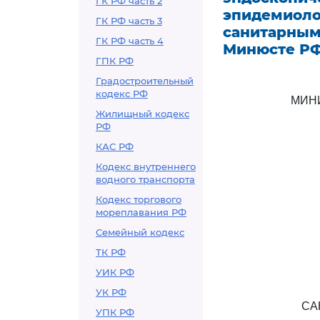
ГК РФ часть 2
эпидемиоло
ГК РФ часть 3
санитарным 
ГК РФ часть 4
Минюсте РФ 
ГПК РФ
Градостроительный
кодекс РФ
МИН
Жилищный кодекс
РФ
КАС РФ
Кодекс внутреннего
водного транспорта
Кодекс торгового
мореплавания РФ
Семейный кодекс
ТК РФ
УИК РФ
УК РФ
СА
УПК РФ