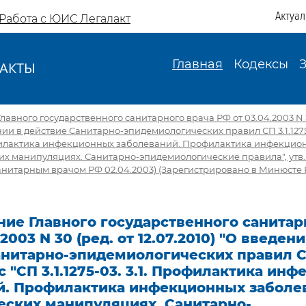
Актуа
Работа с ЮИС Легалакт
Главная
Кодексы
АКТЫ
И
авного государственного санитарного врача РФ от 03.04.2003 N 3
ении в действие Санитарно-эпидемиологических правил СП 3.1.1275
Профилактика инфекционных заболеваний. Профилактика инфекци
их манипуляциях. Санитарно-эпидемиологические правила", утв.
нитарным врачом РФ 02.04.2003) (Зарегистрировано в Минюсте 
ие Главного государственного санитар
2003 N 30 (ред. от 12.07.2010) "О введени
нитарно-эпидемиологических правил СП 
 с "СП 3.1.1275-03. 3.1. Профилактика ин
й. Профилактика инфекционных заболе
еских манипуляциях. Санитарно-