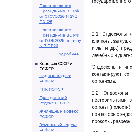
государственного
Постановление
Президиума ВС РФ
от 01.07.2026 N 272-
ПЭК25
Постановление
2.1. Эндоскопы 
Президиума ВС РФ
от 17.06.2026 по делу
клапаны, заглушки
N 7-ПВ26
иглы и др.) пре
Подробнее...
лечебных и диагн
Кодексы СССР и
Эндоскопы и инс
РСФСР
контактируют со
Водный кодекс
РСФСР
организма.
ГПК РСФСР
2.2. Эндоскопы
Гражданский
нестерильными в
кодекс РСФСР
органы (полости)
Жилищный кодекс
при которых эндос
РСФСР
проколы, разрезы 
Земельный кодекс
РСФСР