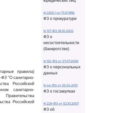
юридических лиц
N 2202-1 от 17.01.1992
ФЗ о прокуратуре
N 127-ФЗ 26.10.2002
ФЗ о
несостоятельности
(банкротстве)
N 152-ФЗ от 27.07.2006
ФЗ о персональных
итарные правила)
данных
2-ФЗ "О санитарно-
ьства Российской
N 44-ФЗ от 05.04.2013
ном санитарно-
ФЗ о госзакупках
м Правительства
ьства Российской
N 229-ФЗ от 02.10.2007
ФЗ об