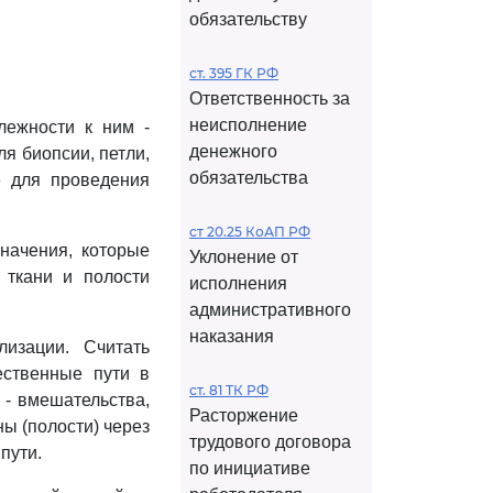
обязательству
ст. 395 ГК РФ
Ответственность за
неисполнение
лежности к ним -
денежного
ля биопсии, петли,
обязательства
е для проведения
ст 20.25 КоАП РФ
начения, которые
Уклонение от
 ткани и полости
исполнения
административного
наказания
изации. Считать
ественные пути в
ст. 81 ТК РФ
 - вмешательства,
Расторжение
ы (полости) через
трудового договора
пути.
по инициативе