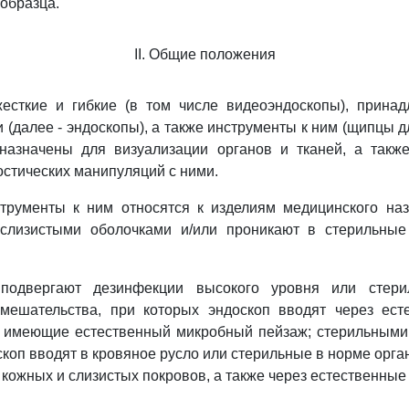
 образца.
II. Общие положения
жесткие и гибкие (в том числе видеоэндоскопы), принад
 (далее - эндоскопы), а также инструменты к ним (щипцы д
дназначены для визуализации органов и тканей, а такж
остических манипуляций с ними.
трументы к ним относятся к изделиям медицинского наз
 слизистыми оболочками и/или проникают в стерильные
 подвергают дезинфекции высокого уровня или стерил
мешательства, при которых эндоскоп вводят через ест
, имеющие естественный микробный пейзаж; стерильными
коп вводят в кровяное русло или стерильные в норме орган
кожных и слизистых покровов, а также через естественные 