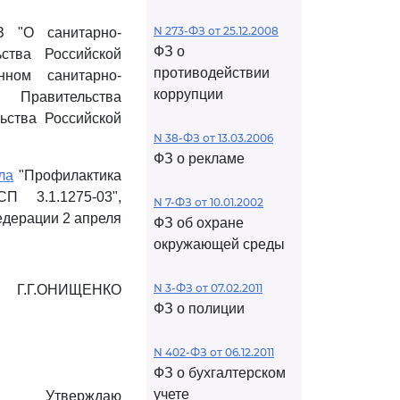
N 273-ФЗ от 25.12.2008
 "О санитарно-
ФЗ о
ьства Российской
противодействии
ном санитарно-
коррупции
м Правительства
ьства Российской
N 38-ФЗ от 13.03.2006
ФЗ о рекламе
ла
"Профилактика
П 3.1.1275-03",
N 7-ФЗ от 10.01.2002
дерации 2 апреля
ФЗ об охране
окружающей среды
N 3-ФЗ от 07.02.2011
Г.Г.ОНИЩЕНКО
ФЗ о полиции
N 402-ФЗ от 06.12.2011
ФЗ о бухгалтерском
учете
Утверждаю