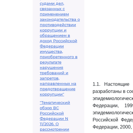
судами дел,
связанных с
применением
законодательства о
противодействии
коррупции и
обращением в
доход Российской
Федерации
имущества,
приобретенного в
результате
нарушения
требований и
запретов,
направленных на
1.1. Настоящие 
предотвращение
разработаны в с
коррупции"
эпидемиологичес
"Тематический
Федерации, 19
обзор ВС
эпидемиологиче
Российской
Федерации N
Российской Феде
11/2026. О
Федерации, 2000, N
рассмотрении