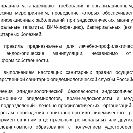
 правила устанавливают требования к организационным,
еским мероприятиям, проведение которых обеспечивае
 инфекционных заболеваний при эндоскопических манипу
еральные гепатиты, ВИЧ-инфекцию), бактериальных (вклю
зитарных болезней.
е правила предназначены для лечебно-профилактическ
х эндоскопические манипуляции, независимо от
 форм собственности.
за выполнением настоящих санитарных правил осущес
арственной санитарно-эпидемиологической службы Россий
чения эпидемиологической безопасности эндоскопиче
помощники эпидемиологов, врачи-эндоскописты и мед
 подразделений лечебно-профилактических организаци
росам соблюдения санитарно-противоэпидемического р
трументов к ним в центральных, региональных или други
ледипломного образования с получением удостоверен