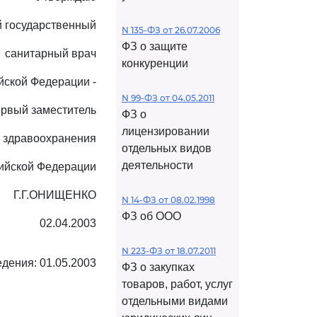
 государственный
N 135-ФЗ от 26.07.2006
ФЗ о защите
санитарный врач
конкуренции
йской Федерации -
N 99-ФЗ от 04.05.2011
рвый заместитель
ФЗ о
лицензировании
 здравоохранения
отдельных видов
деятельности
ийской Федерации
Г.Г.ОНИЩЕНКО
N 14-ФЗ от 08.02.1998
ФЗ об ООО
02.04.2003
N 223-ФЗ от 18.07.2011
дения: 01.05.2003
ФЗ о закупках
товаров, работ, услуг
отдельными видами