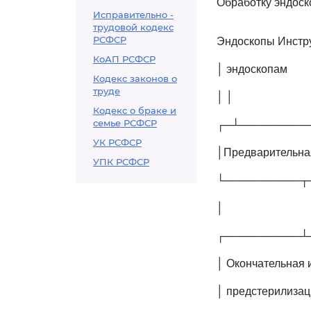
Обработку эндоск
Исправительно -
трудовой кодекс
РСФСР
Эндоскопы Инстр
КоАП РСФСР
│ эндоскопам
Кодекс законов о
труде
│ │
Кодекс о браке и
семье РСФСР
┌─┴─────────
УК РСФСР
│Предварительна
УПК РСФСР
└──────────┬
│
┌──────────┴
│ Окончательная 
│ предстерилизац