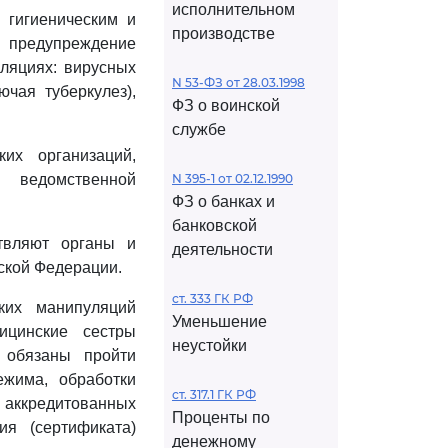
исполнительном
 гигиеническим и
производстве
т предупреждение
ляциях: вирусных
N 53-ФЗ от 28.03.1998
чая туберкулез),
ФЗ о воинской
службе
их организаций,
 ведомственной
N 395-1 от 02.12.1990
ФЗ о банках и
банковской
твляют органы и
деятельности
ской Федерации.
ст. 333 ГК РФ
ских манипуляций
Уменьшение
ицинские сестры
неустойки
й обязаны пройти
ежима, обработки
ст. 317.1 ГК РФ
х аккредитованных
Проценты по
ия (сертификата)
денежному