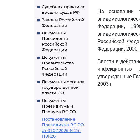
Судебная практика
На основании 
высших судов РФ
эпидемиологичес
Законы Российской
Федерации
Федерации, 19
Документы
эпидемиологиче
Президента
Российской Феде
Российской
Федерации, 2000, 
Федерации
Документы
Ввести в действи
Правительства
Российской
инфекционных з
Федерации
утвержденные Гл
Документы органов
2003 г.
государственной
власти РФ
Документы
Президиума и
Пленума ВС РФ
Постановление
Президиума ВС РФ
от 01.07.2026 N 24-
ПЭК26