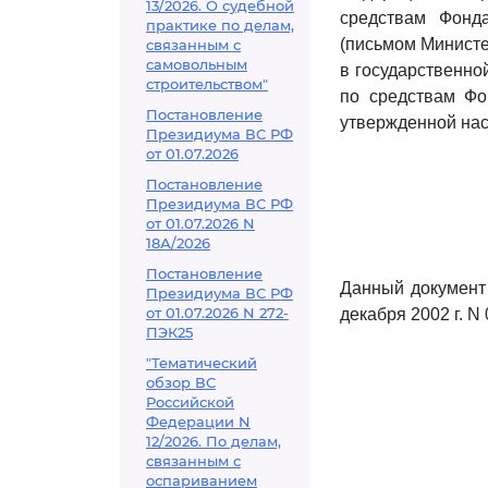
13/2026. О судебной
средствам Фонд
практике по делам,
(письмом Министе
связанным с
самовольным
в государственно
строительством"
по средствам Фо
Постановление
утвержденной на
Президиума ВС РФ
от 01.07.2026
Постановление
Президиума ВС РФ
от 01.07.2026 N
18А/2026
Постановление
Данный документ 
Президиума ВС РФ
от 01.07.2026 N 272-
декабря 2002 г. N
ПЭК25
"Тематический
обзор ВС
Российской
Федерации N
12/2026. По делам,
связанным с
оспариванием