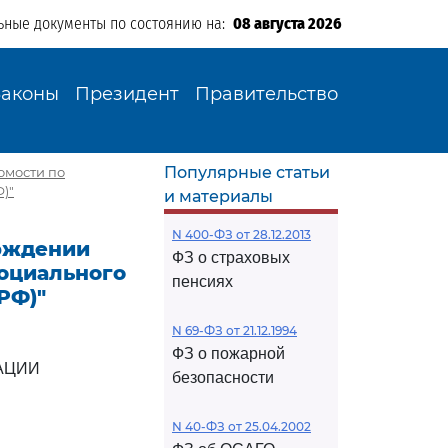
ьные документы по состоянию на:
08 августа 2026
Законы
Президент
Правительство
Популярные статьи
омости по
)"
и материалы
N 400-ФЗ от 28.12.2013
ерждении
ФЗ о страховых
оциального
пенсиях
РФ)"
N 69-ФЗ от 21.12.1994
ФЗ о пожарной
АЦИИ
безопасности
N 40-ФЗ от 25.04.2002