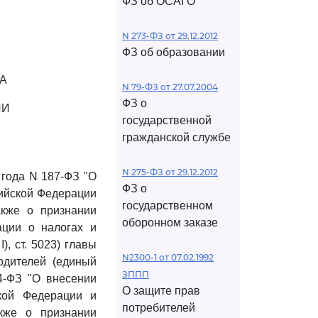
ФЗ об ОСАГО
N 273-ФЗ от 29.12.2012
ФЗ об образовании
А
N 79-ФЗ от 27.07.2004
ФЗ о
ИИ
государственной
гражданской службе
N 275-ФЗ от 29.12.2012
 года N 187-ФЗ "О
ФЗ о
сийской Федерации
государственном
акже о признании
оборонном заказе
ации о налогах и
), ст. 5023) главы
N2300-1 от 07.02.1992
одителей (единый
ЗППП
4-ФЗ "О внесении
О защите прав
кой Федерации и
потребителей
акже о признании