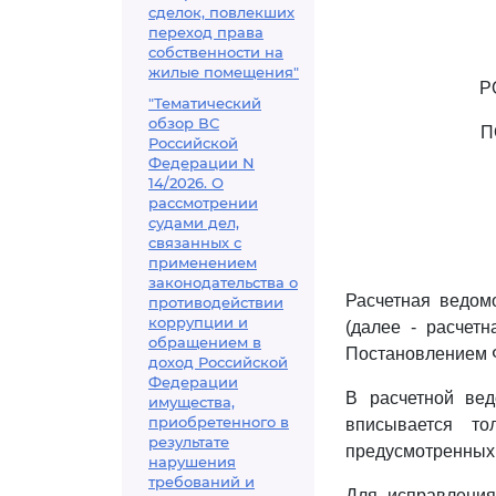
сделок, повлекших
переход права
собственности на
жилые помещения"
Р
"Тематический
обзор ВС
П
Российской
Федерации N
14/2026. О
рассмотрении
судами дел,
связанных с
применением
законодательства о
Расчетная ведом
противодействии
коррупции и
(далее - расчет
обращением в
Постановлением Ф
доход Российской
Федерации
В расчетной вед
имущества,
приобретенного в
вписывается то
результате
предусмотренных 
нарушения
требований и
Для исправления