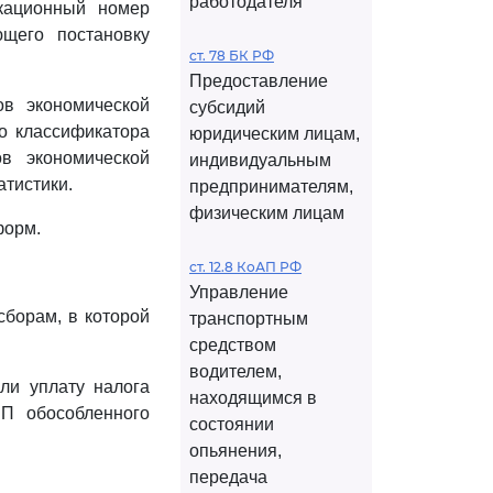
работодателя
кационный номер
ющего постановку
ст. 78 БК РФ
Предоставление
в экономической
субсидий
го классификатора
юридическим лицам,
ов экономической
индивидуальным
атистики.
предпринимателям,
физическим лицам
форм.
ст. 12.8 КоАП РФ
Управление
сборам, в которой
транспортным
средством
водителем,
ли уплату налога
находящимся в
ПП обособленного
состоянии
опьянения,
передача