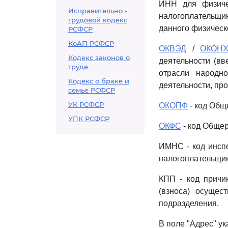
ИНН для физиче
Исправительно -
налогоплательщи
трудовой кодекс
данного физическо
РСФСР
КоАП РСФСР
ОКВЭД
/
ОКОН
Кодекс законов о
деятельности (вв
труде
отрасли народно
Кодекс о браке и
деятельности, пр
семье РСФСР
УК РСФСР
ОКОПФ
- код Общ
УПК РСФСР
ОКФС
- код Общер
ИМНС - код инспе
налогоплательщик 
КПП - код причи
(взноса) осущес
подразделения.
В поле "Адрес" ук