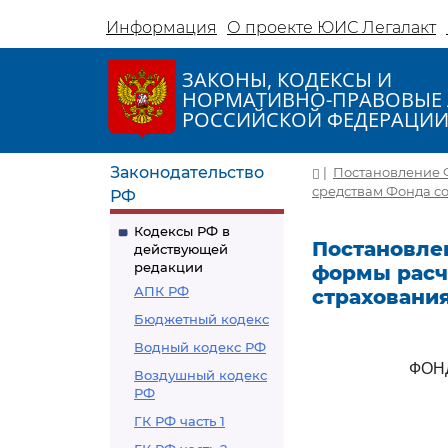
Информация
О проекте ЮИС Легалакт
ЗАКОНЫ, КОДЕКСЫ И
НОРМАТИВНО-ПРАВОВЫЕ 
РОССИЙСКОЙ ФЕДЕРАЦИ
Законодательство
|
Постановление Ф
средствам Фонда с
РФ
Кодексы РФ в
Постановлен
действующей
редакции
формы расч
АПК РФ
страховани
Бюджетный кодекс
Водный кодекс РФ
ФОН
Воздушный кодекс
РФ
ГК РФ часть 1