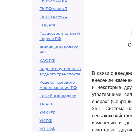
ГК РФ часть 2
ГК РФ часть 3
ГК РФ часть 4
ГПК РФ
Градостроительный
кодекс РФ
С
Жилищный кодекс
РФ
КАС РФ
Кодекс внутреннего
В связи с введе
водного транспорта
внесении изменен
Кодекс торгового
и некоторые дру
мореплавания РФ
утратившими сил
Семейный кодекс
сборах" (Собрание
ТК РФ
26.1 "Система н
УИК РФ
сельскохозяйств
УК РФ
изменений и до
УПК РФ
некоторые други