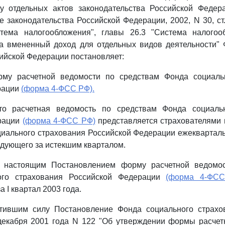
у отдельных актов законодательства Российской Федер
е законодательства Российской Федерации, 2002, N 30, ст.
тема налогообложения", главы 26.3 "Система налого
на вмененный доход для отдельных видов деятельности" 
ийской Федерации постановляет:
рму расчетной ведомости по средствам Фонда социаль
рации
(форма 4-ФСС РФ).
что расчетная ведомость по средствам Фонда социаль
рации
(форма 4-ФСС РФ)
представляется страхователями 
иального страхования Российской Федерации ежекварталь
едующего за истекшим кварталом.
ю настоящим Постановлением форму расчетной ведомос
ого страхования Российской Федерации
(форма 4-ФС
а I квартал 2003 года.
атившим силу Постановление Фонда социального страхо
декабря 2001 года N 122 "Об утверждении формы расчет