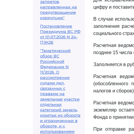
запретов,
направленных на
цифру и поставит
предотвращение
коррупции"
В случае использ
Постановление
заполнения расч
Президиума ВС РФ
социального стра
от 01.07.2026 N 24-
ПЭК26
Расчетная ведомо
"Тематический
позднее 15 числа
обзор ВС
Российской
Заполняется в руб
Федерации N
11/2026. О
Расчетная ведом
рассмотрении
судами дел,
(обособленного 
связанных с
налогов и сборов)
правами на
земельные участки
Расчетная ведомо
отдельных
категорий земель,
экземпляр остает
изъятых из оборота
Фонда о принятии
и ограниченных в
обороте, и с
При отправке ра
использованием