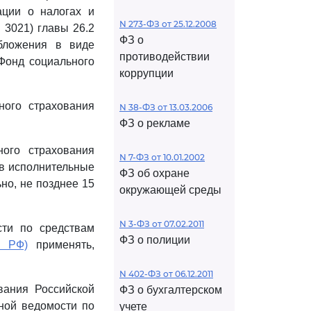
ации о налогах и
N 273-ФЗ от 25.12.2008
 3021) главы 26.2
ФЗ о
обложения в виде
противодействии
Фонд социального
коррупции
ного страхования
N 38-ФЗ от 13.03.2006
ФЗ о рекламе
ного страхования
N 7-ФЗ от 10.01.2002
в исполнительные
ФЗ об охране
но, не позднее 15
окружающей среды
N 3-ФЗ от 07.02.2011
ти по средствам
ФЗ о полиции
С РФ)
применять,
N 402-ФЗ от 06.12.2011
вания Российской
ФЗ о бухгалтерском
ной ведомости по
учете