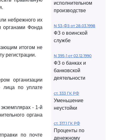
исполнительном
я.
производстве
или небрежного их
N 53-ФЗ от 28.03.1998
и органами Фонда
ФЗ о воинской
службе
стающим итогом не
ту регистрации.
N 395-1 от 02.12.1990
ФЗ о банках и
банковской
деятельности
ером организации
о лица по уплате
ст. 333 ГК РФ
Уменьшение
экземплярах - 1-й
неустойки
нительного органа
ст. 317.1 ГК РФ
Проценты по
тправки по почте
денежному