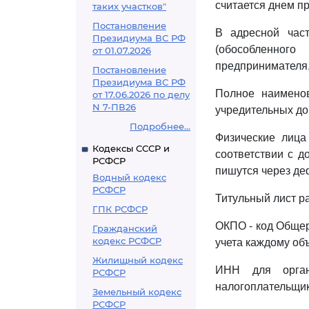
считается днем п
таких участков"
Постановление
В адресной част
Президиума ВС РФ
(обособленног
от 01.07.2026
предпринимателя,
Постановление
Президиума ВС РФ
Полное наименов
от 17.06.2026 по делу
N 7-ПВ26
учредительных до
Подробнее...
Физические лица
Кодексы СССР и
соответствии с д
РСФСР
пишутся через де
Водный кодекс
РСФСР
Титульный лист р
ГПК РСФСР
ОКПО - код Общер
Гражданский
кодекс РСФСР
учета каждому об
Жилищный кодекс
ИНН для орган
РСФСР
налогоплательщи
Земельный кодекс
РСФСР