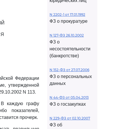
юридических лиц
N 2202-1 от 17.01.1992
ФЗ о прокуратуре
ОЙ
ИЯ
N 127-ФЗ 26.10.2002
ФЗ о
несостоятельности
(банкротстве)
N 152-ФЗ от 27.07.2006
ФЗ о персональных
ийской Федерации
данных
ме, утвержденной
9.10.2002 N 113.
N 44-ФЗ от 05.04.2013
. В каждую графу
ФЗ о госзакупках
бо показателей,
ставится прочерк.
N 229-ФЗ от 02.10.2007
ФЗ об
исать правильную