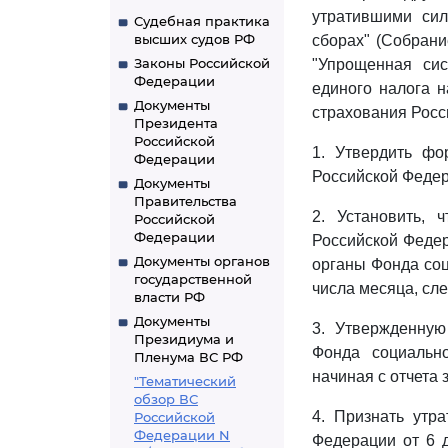
утратившими сил
Судебная практика
высших судов РФ
сборах" (Собрани
Законы Российской
"Упрощенная сис
Федерации
единого налога 
Документы
страхования Росс
Президента
Российской
1. Утвердить фо
Федерации
Российской Феде
Документы
Правительства
2. Установить, 
Российской
Федерации
Российской Феде
Документы органов
органы Фонда соц
государственной
числа месяца, сл
власти РФ
Документы
3. Утвержденну
Президиума и
Фонда социальн
Пленума ВС РФ
начиная с отчета з
"Тематический
обзор ВС
4. Признать утр
Российской
Федерации N
Федерации от 6 