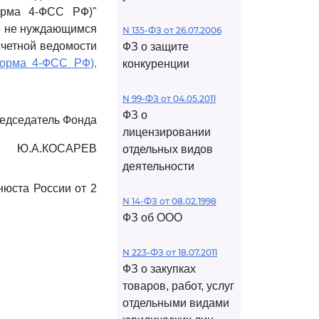
орма 4-ФСС РФ)"
но не нуждающимся
N 135-ФЗ от 26.07.2006
счетной ведомости
ФЗ о защите
орма 4-ФСС РФ),
конкуренции
N 99-ФЗ от 04.05.2011
ФЗ о
едседатель Фонда
лицензировании
Ю.А.КОСАРЕВ
отдельных видов
деятельности
нюста России от 2
N 14-ФЗ от 08.02.1998
ФЗ об ООО
N 223-ФЗ от 18.07.2011
ФЗ о закупках
товаров, работ, услуг
отдельными видами