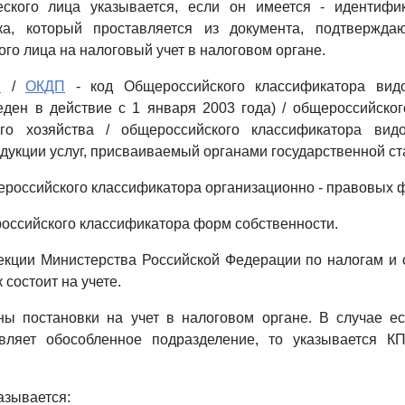
ского лица указывается, если он имеется - идентифи
ка, который проставляется из документа, подтвержда
го лица на налоговый учет в налоговом органе.
Х
/
ОКДП
- код Общероссийского классификатора видо
еден в действие с 1 января 2003 года) / общероссийско
го хозяйства / общероссийского классификатора вид
одукции услуг, присваиваемый органами государственной ст
ероссийского классификатора организационно - правовых 
оссийского классификатора форм собственности.
кции Министерства Российской Федерации по налогам и 
состоит на учете.
ны постановки на учет в налоговом органе. В случае ес
твляет обособленное подразделение, то указывается К
азывается: