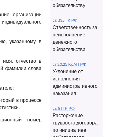
обязательству
ание организации
ст. 395 ГК РФ
ндивидуального
Ответственность за
неисполнение
ию, указанному в
денежного
обязательства
 имя, отчество в
ст 20.25 КоАП РФ
ной фамилии слова
Уклонение от
исполнения
административного
ателе:
наказания
оторый в процессе
атистики.
ст. 81 ТК РФ
Расторжение
ационный номер
трудового договора
по инициативе