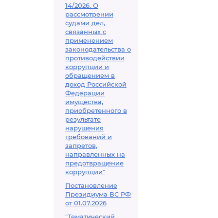
14/2026. О
рассмотрении
судами дел,
связанных с
применением
законодательства о
противодействии
коррупции и
обращением в
доход Российской
Федерации
имущества,
приобретенного в
результате
нарушения
требований и
запретов,
направленных на
предотвращение
коррупции"
Постановление
Президиума ВС РФ
от 01.07.2026
"Тематический