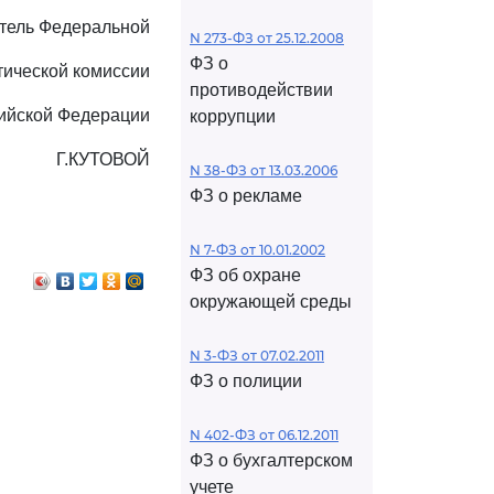
тель Федеральной
N 273-ФЗ от 25.12.2008
ФЗ о
тической комиссии
противодействии
ийской Федерации
коррупции
Г.КУТОВОЙ
N 38-ФЗ от 13.03.2006
ФЗ о рекламе
N 7-ФЗ от 10.01.2002
ФЗ об охране
окружающей среды
N 3-ФЗ от 07.02.2011
ФЗ о полиции
N 402-ФЗ от 06.12.2011
ФЗ о бухгалтерском
учете