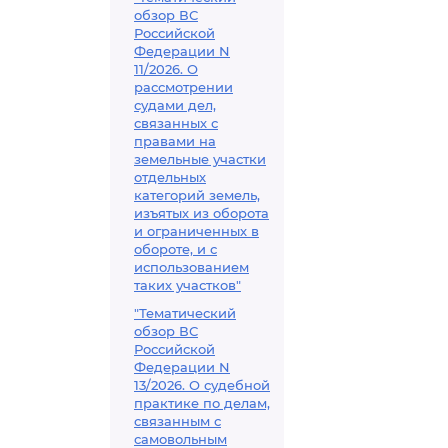
обзор ВС
Российской
Федерации N
11/2026. О
рассмотрении
судами дел,
связанных с
правами на
земельные участки
отдельных
категорий земель,
изъятых из оборота
и ограниченных в
обороте, и с
использованием
таких участков"
"Тематический
обзор ВС
Российской
Федерации N
13/2026. О судебной
практике по делам,
связанным с
самовольным