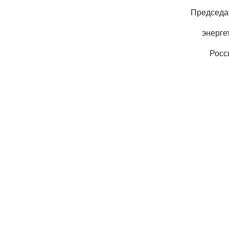
Председа
энерге
Росс