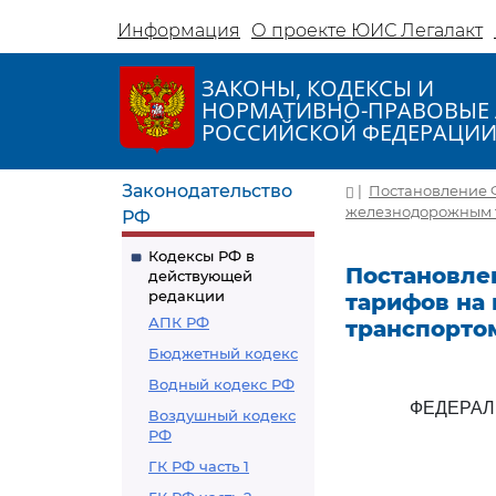
Информация
О проекте ЮИС Легалакт
ЗАКОНЫ, КОДЕКСЫ И
НОРМАТИВНО-ПРАВОВЫЕ 
РОССИЙСКОЙ ФЕДЕРАЦИ
Законодательство
|
Постановление Ф
железнодорожным т
РФ
Кодексы РФ в
Постановлен
действующей
редакции
тарифов на
АПК РФ
транспорто
Бюджетный кодекс
Водный кодекс РФ
ФЕДЕРАЛ
Воздушный кодекс
РФ
ГК РФ часть 1