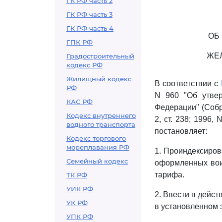
ГК РФ часть 2
ГК РФ часть 3
ГК РФ часть 4
ОБ
ГПК РФ
ЖЕ
Градостроительный
кодекс РФ
Жилищный кодекс
В соответствии с
РФ
N 960 "Об утвер
КАС РФ
Федерации" (Собр
Кодекс внутреннего
2, ст. 238; 1996,
водного транспорта
постановляет:
Кодекс торгового
мореплавания РФ
1. Проиндексиров
Семейный кодекс
оформленных вои
тарифа.
ТК РФ
УИК РФ
2. Ввести в дейс
УК РФ
в установленном 
УПК РФ