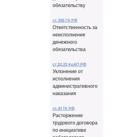
обязательству
ст. 395 ГК РФ
Ответственность за
неисполнение
денежного
обязательства
ст 20.25 КоАП РФ
Уклонение от
исполнения
административного
наказания
ст. 81 ТК РФ
Расторжение
трудового договора
по инициативе