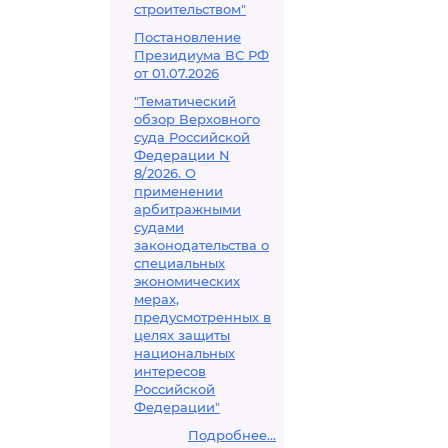
строительством"
Постановление
Президиума ВС РФ
от 01.07.2026
"Тематический
обзор Верховного
суда Российской
Федерации N
8/2026. О
применении
арбитражными
судами
законодательства о
специальных
экономических
мерах,
предусмотренных в
целях защиты
национальных
интересов
Российской
Федерации"
Подробнее...