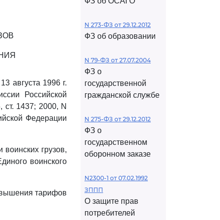
ФЗ об ОСАГО
N 273-ФЗ от 29.12.2012
ЗОВ
ФЗ об образовании
НИЯ
N 79-ФЗ от 27.07.2004
ФЗ о
3 августа 1996 г.
государственной
иссии Российской
гражданской службе
ст. 1437; 2000, N
сийской Федерации
N 275-ФЗ от 29.12.2012
ФЗ о
государственном
 воинских грузов,
оборонном заказе
диного воинского
N2300-1 от 07.02.1992
ЗППП
овышения тарифов
О защите прав
потребителей