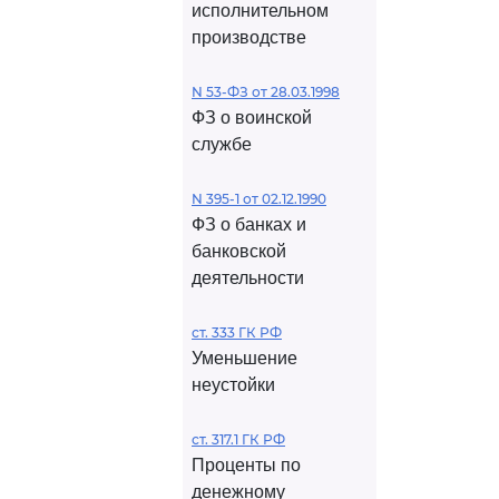
исполнительном
производстве
N 53-ФЗ от 28.03.1998
ФЗ о воинской
службе
N 395-1 от 02.12.1990
ФЗ о банках и
банковской
деятельности
ст. 333 ГК РФ
Уменьшение
неустойки
ст. 317.1 ГК РФ
Проценты по
денежному