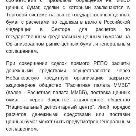
соответствии с Правилами обращения на ММВБ
ценных бумаг, сделки с которыми заключаются в
Торговой системе на рынке государственных ценных
бумаг с расчетами по сделкам в валюте Российской
Федерации в Секторе для расчетов по
государственным федеральным ценным бумагам на
Организованном рынке ценных бумаг, и генеральным
соглашением.
При совершении сделок прямого РЕПО расчеты
денежными средствами осуществляются через
Небанковскую кредитную организацию закрытое
акционерное общество "Расчетная палата ММВБ"
(далее - Расчетная палата ММВБ), поставка ценных
бумаг - через Закрытое акционерное общество
"Национальный депозитарный центр". Иной порядок
расчетов денежными средствами или поставки
ценных бумаг может быть предусмотрен генеральным
соглашением.