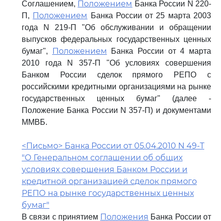
Положением
Соглашением,
Банка России N 220-
Положением
П,
Банка России от 25 марта 2003
года N 219-П "Об обслуживании и обращении
выпусков федеральных государственных ценных
Положением
бумаг",
Банка России от 4 марта
2010 года N 357-П "Об условиях совершения
Банком России сделок прямого РЕПО с
российскими кредитными организациями на рынке
государственных ценных бумаг" (далее -
Положение Банка России N 357-П) и документами
ММВБ.
<Письмо> Банка России от 05.04.2010 N 49-Т
"О Генеральном соглашении об общих
условиях совершения Банком России и
кредитной организацией сделок прямого
РЕПО на рынке государственных ценных
бумаг"
Положения
В связи с принятием
Банка России от