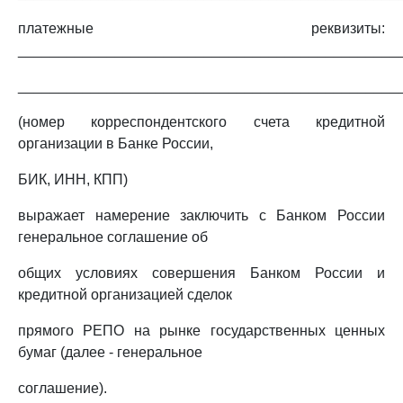
платежные реквизиты:
_______________________________________________
_______________________________________________
(номер корреспондентского счета кредитной
организации в Банке России,
БИК, ИНН, КПП)
выражает намерение заключить с Банком России
генеральное соглашение об
общих условиях совершения Банком России и
кредитной организацией сделок
прямого РЕПО на рынке государственных ценных
бумаг (далее - генеральное
соглашение).