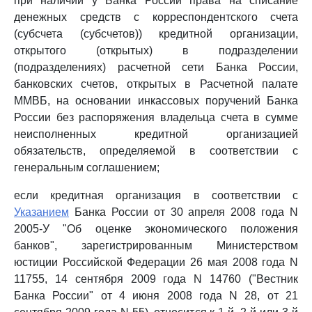
при наличии у Банка России права на списание
денежных средств с корреспондентского счета
(субсчета (субсчетов)) кредитной организации,
открытого (открытых) в подразделении
(подразделениях) расчетной сети Банка России,
банковских счетов, открытых в Расчетной палате
ММВБ, на основании инкассовых поручений Банка
России без распоряжения владельца счета в сумме
неисполненных кредитной организацией
обязательств, определяемой в соответствии с
генеральным соглашением;
если кредитная организация в соответствии с
Указанием
Банка России от 30 апреля 2008 года N
2005-У "Об оценке экономического положения
банков", зарегистрированным Министерством
юстиции Российской Федерации 26 мая 2008 года N
11755, 14 сентября 2009 года N 14760 ("Вестник
Банка России" от 4 июня 2008 года N 28, от 21