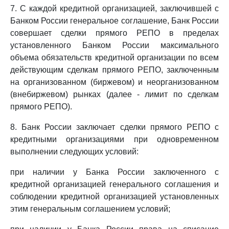
7. С каждой кредитной организацией, заключившей с
Банком России генеральное соглашение, Банк России
совершает сделки прямого РЕПО в пределах
установленного Банком России максимального
объема обязательств кредитной организации по всем
действующим сделкам прямого РЕПО, заключенным
на организованном (биржевом) и неорганизованном
(внебиржевом) рынках (далее - лимит по сделкам
прямого РЕПО).
8. Банк России заключает сделки прямого РЕПО с
кредитными организациями при одновременном
выполнении следующих условий:
при наличии у Банка России заключенного с
кредитной организацией генерального соглашения и
соблюдении кредитной организацией установленных
этим генеральным соглашением условий;