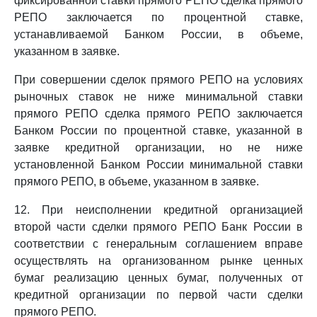
фиксированной ставки прямого РЕПО сделка прямого
РЕПО заключается по процентной ставке,
устанавливаемой Банком России, в объеме,
указанном в заявке.
При совершении сделок прямого РЕПО на условиях
рыночных ставок не ниже минимальной ставки
прямого РЕПО сделка прямого РЕПО заключается
Банком России по процентной ставке, указанной в
заявке кредитной организации, но не ниже
установленной Банком России минимальной ставки
прямого РЕПО, в объеме, указанном в заявке.
12. При неисполнении кредитной организацией
второй части сделки прямого РЕПО Банк России в
соответствии с генеральным соглашением вправе
осуществлять на организованном рынке ценных
бумаг реализацию ценных бумаг, полученных от
кредитной организации по первой части сделки
прямого РЕПО.