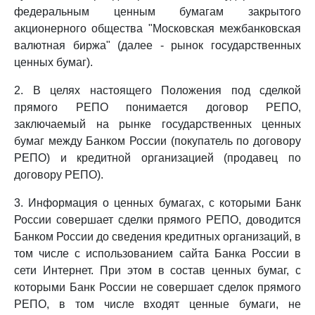
федеральным ценным бумагам закрытого
акционерного общества "Московская межбанковская
валютная биржа" (далее - рынок государственных
ценных бумаг).
2. В целях настоящего Положения под сделкой
прямого РЕПО понимается договор РЕПО,
заключаемый на рынке государственных ценных
бумаг между Банком России (покупатель по договору
РЕПО) и кредитной организацией (продавец по
договору РЕПО).
3. Информация о ценных бумагах, с которыми Банк
России совершает сделки прямого РЕПО, доводится
Банком России до сведения кредитных организаций, в
том числе с использованием сайта Банка России в
сети Интернет. При этом в состав ценных бумаг, с
которыми Банк России не совершает сделок прямого
РЕПО, в том числе входят ценные бумаги, не