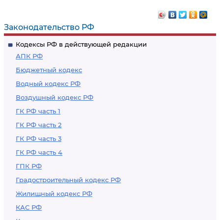
Законодательство РФ
Кодексы РФ в действующей редакции
АПК РФ
Бюджетный кодекс
Водный кодекс РФ
Воздушный кодекс РФ
ГК РФ часть 1
ГК РФ часть 2
ГК РФ часть 3
ГК РФ часть 4
ГПК РФ
Градостроительный кодекс РФ
Жилищный кодекс РФ
КАС РФ