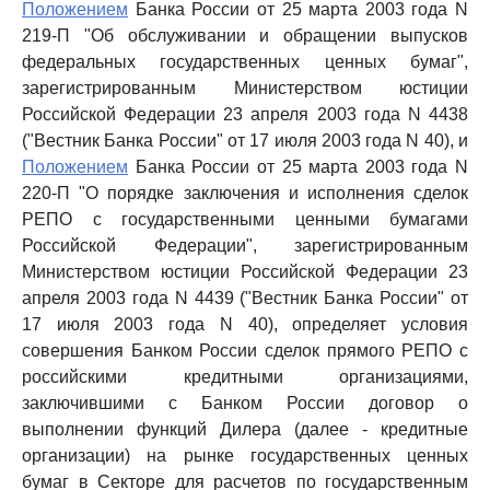
Положением
Банка России от 25 марта 2003 года N
219-П "Об обслуживании и обращении выпусков
федеральных государственных ценных бумаг",
зарегистрированным Министерством юстиции
Российской Федерации 23 апреля 2003 года N 4438
("Вестник Банка России" от 17 июля 2003 года N 40), и
Положением
Банка России от 25 марта 2003 года N
220-П "О порядке заключения и исполнения сделок
РЕПО с государственными ценными бумагами
Российской Федерации", зарегистрированным
Министерством юстиции Российской Федерации 23
апреля 2003 года N 4439 ("Вестник Банка России" от
17 июля 2003 года N 40), определяет условия
совершения Банком России сделок прямого РЕПО с
российскими кредитными организациями,
заключившими с Банком России договор о
выполнении функций Дилера (далее - кредитные
организации) на рынке государственных ценных
бумаг в Секторе для расчетов по государственным