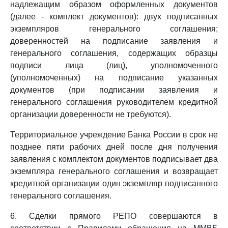
надлежащим образом оформленных документов
(далее - комплект документов): двух подписанных
экземпляров генерального соглашения;
доверенностей на подписание заявления и
генерального соглашения, содержащих образцы
подписи лица (лиц), уполномоченного
(уполномоченных) на подписание указанных
документов (при подписании заявления и
генерального соглашения руководителем кредитной
организации доверенности не требуются).
Территориальное учреждение Банка России в срок не
позднее пяти рабочих дней после дня получения
заявления с комплектом документов подписывает два
экземпляра генерального соглашения и возвращает
кредитной организации один экземпляр подписанного
генерального соглашения.
6. Сделки прямого РЕПО совершаются в