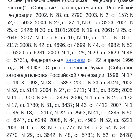
"О Центральном банке Российской Федерации (Банке
России)" (Собрание законодательства Российской
Федерации, 2002, N 28, ст. 2790; 2003, N 2, ст. 157; N
52, ст. 5032; 2004, N 27, ст. 2711; N 31, ст. 3233; 2005, N
25, ст. 2426; N 30, ст. 3101; 2006, N 19, ст. 2061; N 25, ст.
2648; 2007, N 1, ст. 9, ст. 10; N 10, ст. 1151; N 18, ст.
2117; 2008, N 42, ст. 4696, ст. 4699; N 44, ст. 4982; N 52,
ст. 6229, ст. 6231; 2009, N 1, ст. 25; N 29, ст. 3629; N 48,
ст. 5731), Федеральным
законом
от 22 апреля 1996
года N 39-ФЗ "О рынке ценных бумаг" (Собрание
законодательства Российской Федерации, 1996, N 17,
ст. 1918; 1998, N 48, ст. 5857; 2001, N 33, ст. 3424; 2002,
N 52, ст. 5141; 2004, N 27, ст. 2711; N 31, ст. 3225; 2005,
N 11, ст. 900; N 25, ст. 2426; 2006, N 1, ст. 5; N 2, ст. 172;
N 17, ст. 1780; N 31, ст. 3437; N 43, ст. 4412; 2007, N 1,
ст. 45; N 18, ст. 2117; N 22, ст. 2563; N 41, ст. 4845; N 50,
ст. 6247, ст. 6249; 2008, N 44, ст. 4982; N 52, ст. 6221;
2009, N 1, ст. 28; N 7, ст. 777; N 18, ст. 2154; N 23, ст.
2770; N 29, ст. 3642; N 48, ст. 5731; N 52, ст. 6428),