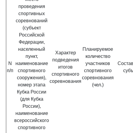
проведения
спортивных
соревнований
(субъект
Российской
Федерации,
населенный
Планируемое
Характер
пункт,
количество
подведения
N
наименование
участников
Состав
итогов
п/п
спортивного
спортивного
суб
спортивного
сооружения),
соревнования
соревнования
номер этапа
(чел.)
Кубка России
(для Кубка
России),
наименование
всероссийского
спортивного