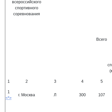
всероссийского
спортивного
соревнования
Всего
сп
(
1
2
3
4
5
1
г. Москва
Л
300
107
<*>