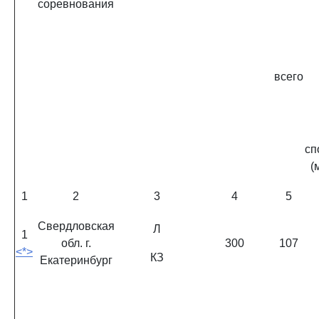
соревнования
всего
сп
(
1
2
3
4
5
Свердловская
Л
1
обл. г.
300
107
<*>
КЗ
Екатеринбург