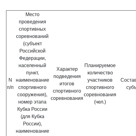
Место
проведения
спортивных
соревнований
(субъект
Российской
Федерации,
населенный
Планируемое
Характер
пункт,
количество
подведения
N
наименование
участников
Соста
итогов
п/п
спортивного
спортивного
суб
спортивного
сооружения),
соревнования
соревнования
номер этапа
(чел.)
Кубка России
(для Кубка
России),
наименование