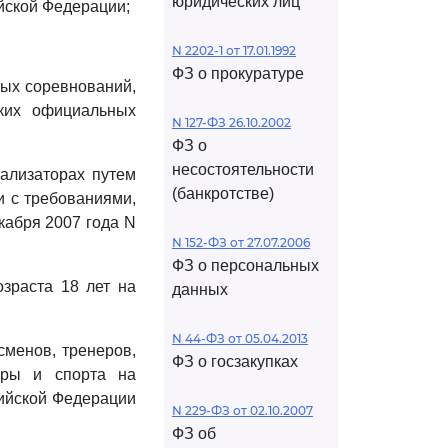
юридических лиц
йской Федерации;
N 2202-1 от 17.01.1992
ФЗ о прокуратуре
ных соревнований,
ких официальных
N 127-ФЗ 26.10.2002
ФЗ о
несостоятельности
тализаторах путем
(банкротстве)
и с требованиями,
екабря 2007 года N
N 152-ФЗ от 27.07.2006
ФЗ о персональных
зраста 18 лет на
данных
N 44-ФЗ от 05.04.2013
менов, тренеров,
ФЗ о госзакупках
уры и спорта на
сийской Федерации
N 229-ФЗ от 02.10.2007
ФЗ об