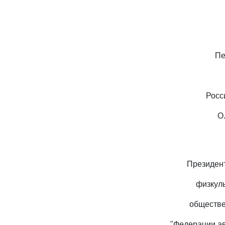
Пе
Росс
О
Президен
физкул
обществе
"Федерации а