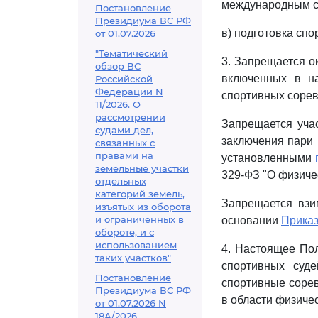
международным сп
Постановление
Президиума ВС РФ
в) подготовка спо
от 01.07.2026
"Тематический
3. Запрещается о
обзор ВС
включенных в н
Российской
Федерации N
спортивных сорев
11/2026. О
рассмотрении
Запрещается учас
судами дел,
заключения пари 
связанных с
правами на
установленными
земельные участки
329-ФЗ "О физиче
отдельных
категорий земель,
Запрещается взи
изъятых из оборота
и ограниченных в
основании
Прика
обороте, и с
использованием
4. Настоящее По
таких участков"
спортивных суд
Постановление
спортивные сорев
Президиума ВС РФ
в области физичес
от 01.07.2026 N
18А/2026