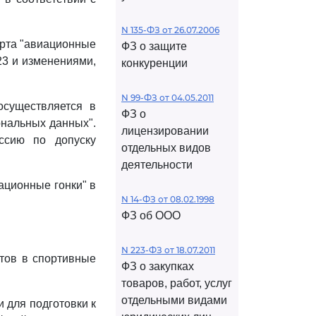
N 135-ФЗ от 26.07.2006
рта "авиационные
ФЗ о защите
23 и изменениями,
конкуренции
N 99-ФЗ от 04.05.2011
осуществляется в
ФЗ о
ональных данных".
лицензировании
ссию по допуску
отдельных видов
деятельности
ационные гонки" в
N 14-ФЗ от 08.02.1998
ФЗ об ООО
N 223-ФЗ от 18.07.2011
тов в спортивные
ФЗ о закупках
товаров, работ, услуг
отдельными видами
 для подготовки к