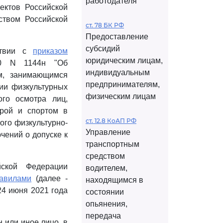
работодателя
ектов Российской
ством Российской
ст. 78 БК РФ
Предоставление
субсидий
тствии с
приказом
юридическим лицам,
020 N 1144н "Об
индивидуальным
м, занимающимся
предпринимателям,
нии физкультурных
физическим лицам
ого осмотра лиц,
урой и спортом в
ст. 12.8 КоАП РФ
ого физкультурно-
Управление
чений о допуске к
транспортным
средством
йской Федерации
водителем,
авилами
(далее -
находящимся в
24 июня 2021 года
состоянии
опьянения,
передача
 или иное лицо, в