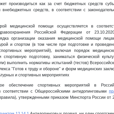
жет производиться как за счет бюджетных средств субъ
и внебюджетных средств, в соответствии с законодатель
орой медицинской помощи осуществляется в соотве
дравоохранения Российской Федерации от 23.10.2
рядка организации оказания медицинской помощи лица
урой и спортом (в том числе при подготовке и проведе
портивных мероприятий), включая порядок медицинск
 спортивную подготовку, заниматься физической культ
или) выполнить нормативы испытаний (тестов) Всероссийск
лекса "Готов к труду и обороне" и форм медицинских заклю
ьтурных и спортивных мероприятиях
вое обеспечение спортивных мероприятий в Росси
в соответствии с Общероссийскими антидопинговыми
пр
равила), утвержденными приказом Минспорта России от 
пунктом 12.14.1
Антидопинговых правил, ни один спортсмен