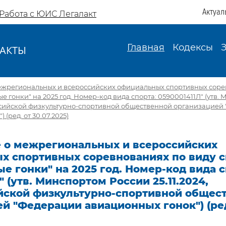
Актуал
Работа с ЮИС Легалакт
Главная
Кодексы
АКТЫ
И
ежрегиональных и всероссийских официальных спортивных соре
е гонки" на 2025 год. Номер-код вида спорта: 0590001411Л" (утв.
оссийской физкультурно-спортивной общественной организацией
(ред. от 30.07.2025)
 о межрегиональных и всероссийских
х спортивных соревнованиях по виду с
е гонки" на 2025 год. Номер-код вида с
" (утв. Минспортом России 25.11.2024,
ской физкультурно-спортивной общес
й "Федерации авиационных гонок") (ред