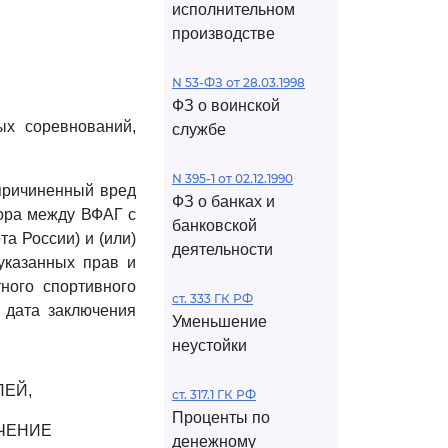
исполнительном
производстве
N 53-ФЗ от 28.03.1998
ФЗ о воинской
ых соревнований,
службе
N 395-1 от 02.12.1990
 причиненный вред
ФЗ о банках и
вора между ВФАГ с
банковской
а России) и (или)
деятельности
указанных прав и
ного спортивного
ст. 333 ГК РФ
 дата заключения
Уменьшение
неустойки
ЛЕЙ,
ст. 317.1 ГК РФ
Проценты по
ЧЕНИЕ
денежному