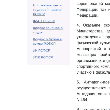
соревнований мо
Исправительно -
Федерации, так 
трудовой кодекс
РСФСР
Федерации.
КоАП РСФСР
4. Оказание ск
Кодекс законов о
Министерства з
труде
утверждении по
Кодекс о браке и
физической культ
семье РСФСР
мероприятий и с
УК РСФСР
желающих пройти
УПК РСФСР
организациях и (
спортивного комп
участию в физкул
5. Антидопинго
осуществляется 
Антидопинговые п
N 464.
В соответствии с