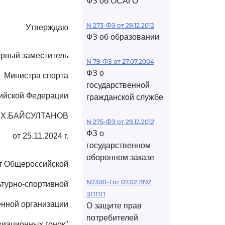
ФЗ об ОСАГО
N 273-ФЗ от 29.12.2012
Утверждаю
ФЗ об образовании
рвый заместитель
N 79-ФЗ от 27.07.2004
ФЗ о
Министра спорта
государственной
ийской Федерации
гражданской службе
.Х.БАЙСУЛТАНОВ
N 275-ФЗ от 29.12.2012
ФЗ о
от 25.11.2024 г.
государственном
оборонном заказе
т Общероссийской
N2300-1 от 07.02.1992
ьтурно-спортивной
ЗППП
нной организации
О защите прав
потребителей
виационных гонок"