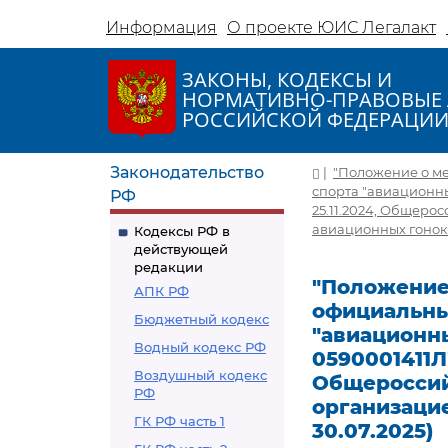
Информация
О проекте ЮИС Легалакт
ЗАКОНЫ, КОДЕКСЫ И
НОРМАТИВНО-ПРАВОВЫЕ 
РОССИЙСКОЙ ФЕДЕРАЦИ
Законодательство
|
"Положение о м
спорта "авиационны
РФ
25.11.2024, Общер
авиационных гонок") 
Кодексы РФ в
действующей
редакции
"Положение
АПК РФ
официальны
Бюджетный кодекс
"авиационны
Водный кодекс РФ
0590001411Л
Воздушный кодекс
Общероссий
РФ
организацие
ГК РФ часть 1
30.07.2025)