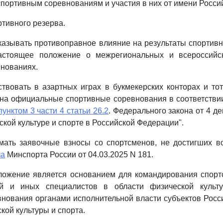
ортивным соревнованиям и участия в них от имени Росси
ртивного резерва.
казывать противоправное влияние на результаты спортив
астоящее положение о межрегиональных и всероссийс
нованиях.
твовать в азартных играх в букмекерских конторах и то
на официальные спортивные соревнования в соответстви
пунктом 3 части 4 статьи 26.2
. Федерального закона от 4 д
ской культуре и спорте в Российской Федерации".
мать заявочные взносы со спортсменов, не достигших во
за
Минспорта России от 04.03.2025 N 181.
ложение является основанием для командирования спортс
ей и иных специалистов в области физической культ
нования органами исполнительной власти субъектов Рос
кой культуры и спорта.