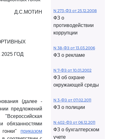
N 273-ФЗ от 25.12.2008
Д.С.МОТИН
ФЗ о
противодействии
коррупции
ОРТИВНЫХ
N 38-ФЗ от 13.03.2006
2025 ГОД
ФЗ о рекламе
N 7-ФЗ от 10.01.2002
ФЗ об охране
окружающей среды
N 3-ФЗ от 07.02.2011
ования (далее -
ФЗ о полиции
ании предложений
 "Всероссийская
N 402-ФЗ от 06.12.2011
и обязанностями
ФЗ о бухгалтерском
е гонки"
приказом
учете
 в соответствии с