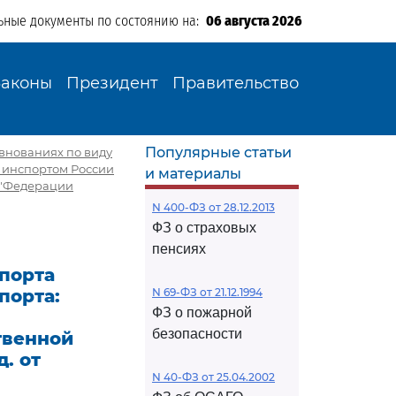
ьные документы по состоянию на:
06 августа 2026
Законы
Президент
Правительство
Популярные статьи
внованиях по виду
 Минспортом России
и материалы
 "Федерации
N 400-ФЗ от 28.12.2013
ФЗ о страховых
пенсиях
порта
порта:
N 69-ФЗ от 21.12.1994
ФЗ о пожарной
безопасности
твенной
. от
N 40-ФЗ от 25.04.2002