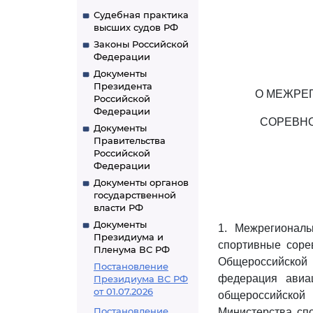
Судебная практика
высших судов РФ
Законы Российской
Федерации
Документы
Президента
О МЕЖРЕ
Российской
Федерации
СОРЕВНО
Документы
Правительства
Российской
Федерации
Документы органов
государственной
власти РФ
Документы
1. Межрегионал
Президиума и
спортивные соре
Пленума ВС РФ
Общероссийской
Постановление
федерация авиа
Президиума ВС РФ
от 01.07.2026
общероссийской
Постановление
Министерства спо