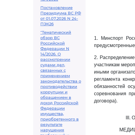
Постановление
Президиума ВС РФ
от 01.07.2026 N 24-
ПЭК26
"Тематический
обзор ВС
1. Минспорт Рос
Российской
предусмотренные
Федерации N
14/2026. О
2. Распределение
рассмотрении
участникам мероп
судами дел,
связанных с
иными организато
применением
регламента конк
законодательства о
обязанностей ос
противодействии
коррупции и
соревнования пр
обращением в
договора).
доход Российской
Федерации
имущества,
III
приобретенного в
результате
МЕДИ
нарушения