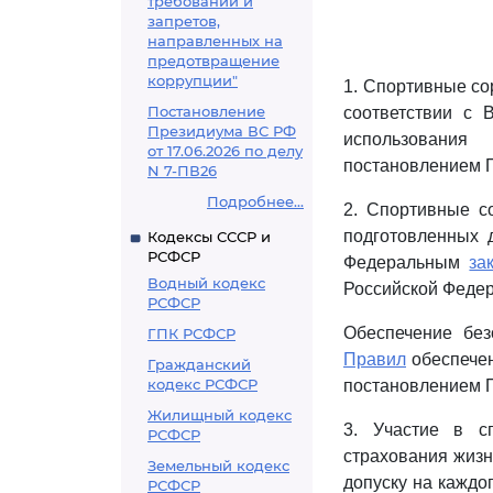
требований и
запретов,
направленных на
предотвращение
коррупции"
1. Спортивные со
Постановление
соответствии с
Президиума ВС РФ
использования
от 17.06.2026 по делу
постановлением П
N 7-ПВ26
Подробнее...
2. Спортивные с
подготовленных 
Кодексы СССР и
РСФСР
Федеральным
за
Водный кодекс
Российской Федер
РСФСР
Обеспечение без
ГПК РСФСР
Правил
обеспечен
Гражданский
кодекс РСФСР
постановлением П
Жилищный кодекс
3. Участие в с
РСФСР
страхования жизн
Земельный кодекс
допуску на каждо
РСФСР