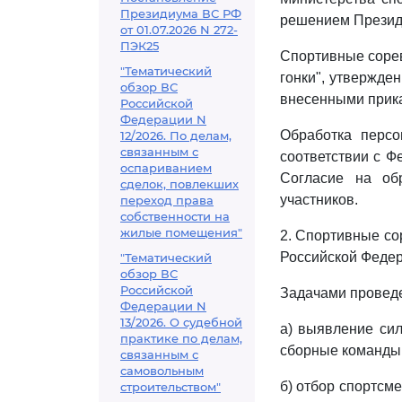
Президиума ВС РФ
решением Президиу
от 01.07.2026 N 272-
ПЭК25
Спортивные сорев
"Тематический
гонки", утвержд
обзор ВС
внесенными прика
Российской
Федерации N
Обработка персо
12/2026. По делам,
связанным с
соответствии с 
оспариванием
Согласие на об
сделок, повлекших
участников.
переход права
собственности на
жилые помещения"
2. Спортивные со
Российской Федер
"Тематический
обзор ВС
Российской
Задачами провед
Федерации N
13/2026. О судебной
а) выявление си
практике по делам,
сборные команды
связанным с
самовольным
б) отбор спортсм
строительством"