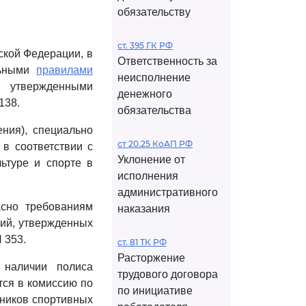
обязательству
ст. 395 ГК РФ
ской Федерации, в
Ответственность за
льными
правилами
неисполнение
 утвержденными
денежного
138.
обязательства
ния), специально
ст 20.25 КоАП РФ
в соответствии с
Уклонение от
ьтуре и спорте в
исполнения
административного
асно требованиям
наказания
ий, утвержденных
 353.
ст. 81 ТК РФ
Расторжение
 наличии полиса
трудового договора
тся в комиссию по
по инициативе
тников спортивных