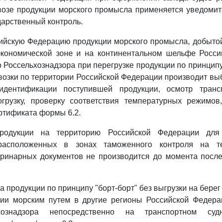
возе продукции морского промысла применяется уведоми
арственный контроль.
ийскую Федерацию продукции морского промысла, добыто
экономической зоне и на континентальном шельфе Росси
 Россельхознадзора при перегрузке продукции по принципу 
озки по территории Российской Федерации производит в
идентификации поступившей продукции, осмотр трансп
грузку, проверку соответствия температурных режимо
ртификата формы 6.2.
родукции на территорию Российской Федерации дл
 расположенных в зонах таможенного контроля на те
ринарных документов не производится до момента посл
а продукции по принципу "борт-борт" без выгрузки на бере
ции морским путем в другие регионы Российской Федер
хознадзора непосредственно на транспортном суд