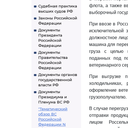
флота, а также в
Судебная практика
высших судов РФ
выборочный госуд
Законы Российской
Федерации
При ввозе в Росс
Документы
исключительной 
Президента
должностное лицо
Российской
машина для перев
Федерации
груза с целью 
Документы
Правительства
поданных под по
Российской
ветеринарного се
Федерации
Документы органов
При выгрузке п
государственной
холодильниках,
власти РФ
оформление вете
Документы
Президиума и
грузополучателю.
Пленума ВС РФ
В случае перегруз
"Тематический
обзор ВС
отправки продук
Российской
лицом Россель
Федерации N