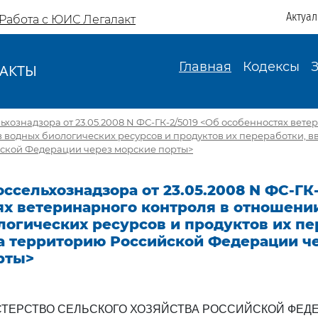
Актуа
Работа с ЮИС Легалакт
Главная
Кодексы
АКТЫ
И
ьхознадзора от 23.05.2008 N ФС-ГК-2/5019 <Об особенностях вет
 водных биологических ресурсов и продуктов их переработки, в
ской Федерации через морские порты>
ссельхознадзора от 23.05.2008 N ФС-ГК-
ях ветеринарного контроля в отношени
огических ресурсов и продуктов их пе
а территорию Российской Федерации ч
рты>
ТЕРСТВО СЕЛЬСКОГО ХОЗЯЙСТВА РОССИЙСКОЙ ФЕД