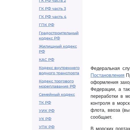
ГК РФ часть 2
ГК РФ часть 3
ГК РФ часть 4
ГПК РФ
Градостроительный
кодекс РФ
Жилищный кодекс
РФ
КАС РФ
Кодекс внутреннего
Федеральная слу
водного транспорта
Постановления
Пр
Кодекс торгового
оформления захо
мореплавания РФ
Федерации, а так
Семейный кодекс
переработки в м
ТК РФ
контроля в морс
флота, ввоза (вы
УИК РФ
сообщает.
УК РФ
УПК РФ
В морских порта