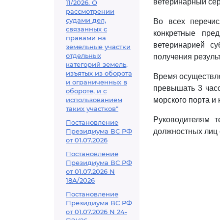
ветеринарный сер
11/2026. О
рассмотрении
судами дел,
Во всех перечис
связанных с
конкретные пре
правами на
ветеринарией су
земельные участки
отдельных
получения резуль
категорий земель,
изъятых из оборота
Время осуществл
и ограниченных в
превышать 3 часо
обороте, и с
использованием
морского порта и 
таких участков"
Руководителям т
Постановление
Президиума ВС РФ
должностных лиц 
от 01.07.2026
Постановление
Президиума ВС РФ
от 01.07.2026 N
18А/2026
Постановление
Президиума ВС РФ
от 01.07.2026 N 24-