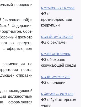
тельный порядок и
N 273-ФЗ от 25.12.2008
ФЗ о
противодействии
й (выловленной) в
коррупции
йской Федерации,
борт-вагон, борт-
ыборочный досмотр
N 38-ФЗ от 13.03.2006
ФЗ о рекламе
ортных средств,
в, с оформлением
N 7-ФЗ от 10.01.2002
ФЗ об охране
я размещения на
окружающей среды
рритории порта,
едующей отправки
N 3-ФЗ от 07.02.2011
ФЗ о полиции
г для последующей
N 402-ФЗ от 06.12.2011
ации должностным
ФЗ о бухгалтерском
не оформляется
учете