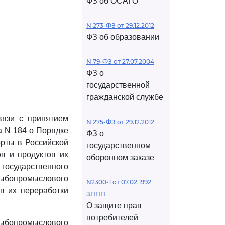
ФЗ об ОСАГО
N 273-ФЗ от 29.12.2012
ФЗ об образовании
N 79-ФЗ от 27.07.2004
ФЗ о
государственной
гражданской службе
вязи с принятием
N 275-ФЗ от 29.12.2012
а N 184 о Порядке
ФЗ о
рты в Российской
государственном
ов и продуктов их
оборонном заказе
государственного
рыбопромыслового
N2300-1 от 07.02.1992
ов их переработки
ЗППП
О защите прав
потребителей
рыбопромыслового