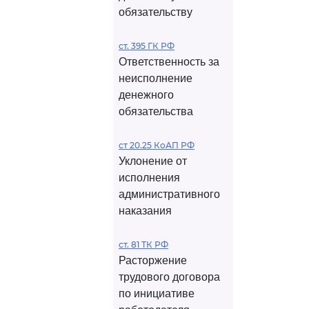
обязательству
ст. 395 ГК РФ
Ответственность за
неисполнение
денежного
обязательства
ст 20.25 КоАП РФ
Уклонение от
исполнения
административного
наказания
ст. 81 ТК РФ
Расторжение
трудового договора
по инициативе