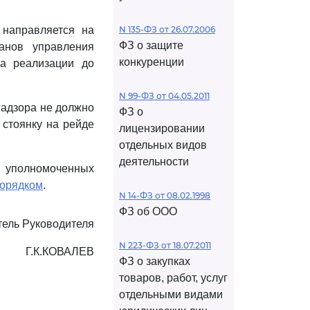
 направляется на
N 135-ФЗ от 26.07.2006
ФЗ о защите
анов управления
конкуренции
ва реализации до
N 99-ФЗ от 04.05.2011
адзора не должно
ФЗ о
 стоянку на рейде
лицензировании
отдельных видов
деятельности
й уполномоченных
орядком
.
N 14-ФЗ от 08.02.1998
ФЗ об ООО
тель Руководителя
N 223-ФЗ от 18.07.2011
Г.К.КОВАЛЕВ
ФЗ о закупках
товаров, работ, услуг
отдельными видами