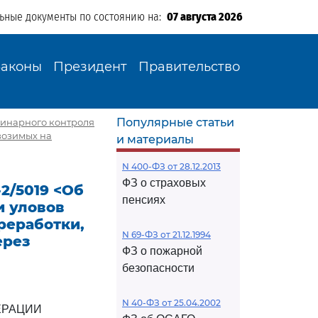
льные документы по состоянию на:
07 августа 2026
Законы
Президент
Правительство
Популярные статьи
еринарного контроля
возимых на
и материалы
N 400-ФЗ от 28.12.2013
ФЗ о страховых
2/5019 <Об
пенсиях
и уловов
реработки,
N 69-ФЗ от 21.12.1994
ерез
ФЗ о пожарной
безопасности
N 40-ФЗ от 25.04.2002
ЕРАЦИИ