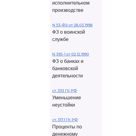
исполнительном
производстве
N 53-ФЗ от 28.03.1998
ФЗ о воинской
службе
N 395-1 от 02.12.1990
ФЗ о банках и
банковской
деятельности
ст. 333 ГК РФ
Уменьшение
неустойки
ст. 317.1 ГК РФ
Проценты по
денежному