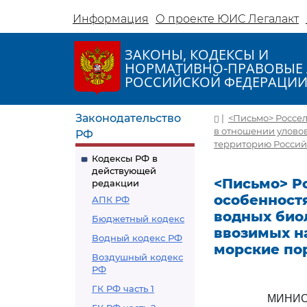
Информация
О проекте ЮИС Легалакт
ЗАКОНЫ, КОДЕКСЫ И
НОРМАТИВНО-ПРАВОВЫЕ 
РОССИЙСКОЙ ФЕДЕРАЦИ
Законодательство
|
<Письмо> Россел
в отношении уловов
РФ
территорию Россий
Кодексы РФ в
действующей
<Письмо> Ро
редакции
особенност
АПК РФ
водных биол
Бюджетный кодекс
ввозимых н
Водный кодекс РФ
морские по
Воздушный кодекс
РФ
ГК РФ часть 1
МИНИС