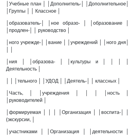
│Учебные план │ │Дополнитель-│ │Дополнительное│
│Группы │ │ Классное │
│образователь-│ │ное образо- │ │образование │
│продлен-│ │ руководство │
│ного учрежде-│ │вание │ │учреждений │ │ного дня│
│ │
│ния │ │образова- │ │культуры и │ │ │ │
Деятельность │
│ │ │тельного │ │УДОД │ │Деятель-│ │ классных │
│Часть, │ │учреждения │ │ │ │ность │
│руководителей │
│формируемая │ │ │ │Организация │ │воспита-│ │
(экскурсии, │
│участниками │ │Организация │ │деятельности │