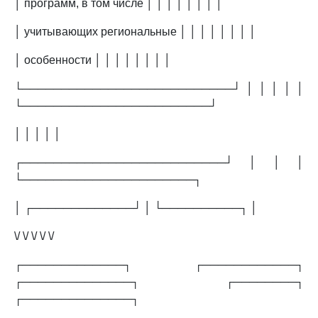
│ программ, в том числе │ │ │ │ │ │ │ │
│ учитывающих региональные │ │ │ │ │ │ │ │
│ особенности │ │ │ │ │ │ │ │
└───────────────────────────┘ │ │ │ │ │
└────────────────────────┘
│ │ │ │ │
┌──────────────────────────┘ │ │ │
└──────────────────────┐
│ ┌─────────────┘ │ └──────────┐ │
\/ \/ \/ \/ \/
┌─────────────┐ ┌────────────┐
┌──────────────┐ ┌────────┐
┌──────────────┐