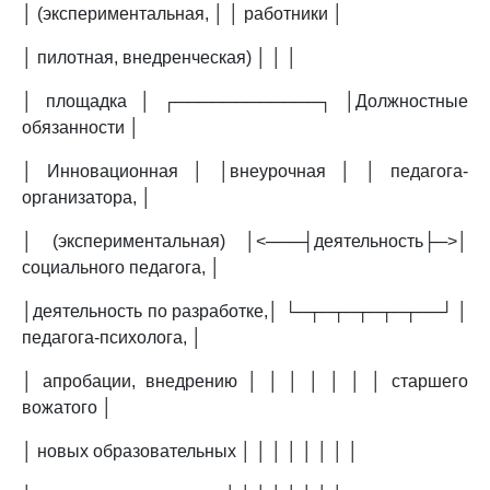
│ (экспериментальная, │ │ работники │
│ пилотная, внедренческая) │ │ │
│ площадка │ ┌────────────┐ │Должностные
обязанности │
│ Инновационная │ │внеурочная │ │ педагога-
организатора, │
│ (экспериментальная) │<───┤деятельность├─>│
социального педагога, │
│деятельность по разработке,│ └─┬─┬─┬─┬─┬──┘ │
педагога-психолога, │
│ апробации, внедрению │ │ │ │ │ │ │ старшего
вожатого │
│ новых образовательных │ │ │ │ │ │ │ │