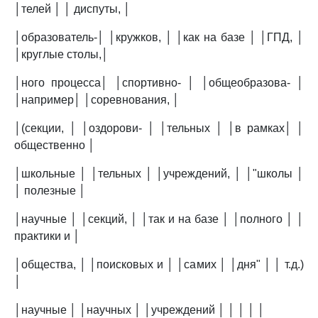
│телей │ │ диспуты, │
│образователь-│ │кружков, │ │как на базе │ │ГПД, │
│круглые столы,│
│ного процесса│ │спортивно- │ │общеобразова- │
│например│ │соревнования, │
│(секции, │ │оздорови- │ │тельных │ │в рамках│ │
общественно │
│школьные │ │тельных │ │учреждений, │ │"школы │
│ полезные │
│научные │ │секций, │ │так и на базе │ │полного │ │
практики и │
│общества, │ │поисковых и │ │самих │ │дня" │ │ т.д.)
│
│научные │ │научных │ │учреждений │ │ │ │ │