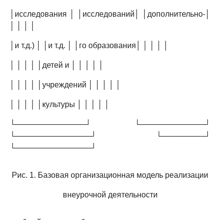
│исследования │ │исследований│ │дополнительно-│
│ │ │ │
│и т.д.) │ │и т.д. │ │го образования│ │ │ │ │
│ │ │ │ │детей и │ │ │ │ │
│ │ │ │ │учреждений │ │ │ │ │
│ │ │ │ │культуры │ │ │ │ │
└─────────────┘ └────────────┘
└──────────────┘ └────────┘
└──────────────┘
Рис. 1. Базовая организационная модель реализации
внеурочной деятельности