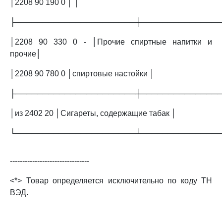
│2208 90 190 0 │ │
├──────────────────────┼──────────────
│2208 90 330 0 - │Прочие спиртные напитки и
прочие│
│2208 90 780 0 │спиртовые настойки │
├──────────────────────┼──────────────
│из 2402 20 │Сигареты, содержащие табак │
└──────────────────────┴──────────────
--------------------------------
<*> Товар определяется исключительно по коду ТН
ВЭД.