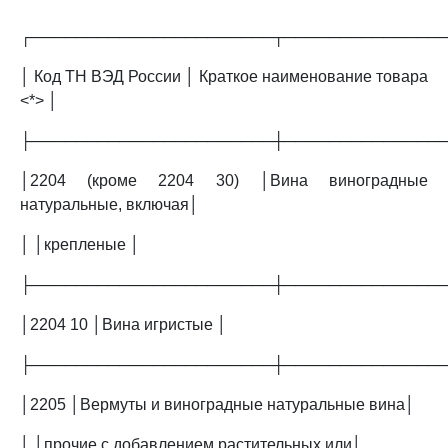
┌──────────────────────┬──────────────
│ Код ТН ВЭД России │ Краткое наименование товара
<*> │
├──────────────────────┼──────────────
│2204 (кроме 2204 30) │Вина виноградные
натуральные, включая│
│ │крепленые │
├──────────────────────┼──────────────
│2204 10 │Вина игристые │
├──────────────────────┼──────────────
│2205 │Вермуты и виноградные натуральные вина│
│ │прочие с добавлением растительных или│