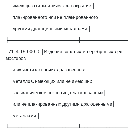
│ │имеющего гальваническое покрытие,│
│ │плакированного или не плакированного│
│ │другими драгоценными металлами │
├──────────────────────┼──────────────
│7114 19 000 0 │Изделия золотых и серебряных дел
мастеров│
│ │и их части из прочих драгоценных│
│ │металлов, имеющих или не имеющих│
│ │гальваническое покрытие, плакированных│
│ │или не плакированных другими драгоценными│
│ │металлами │
├──────────────────────┼──────────────