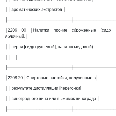
│ │ароматических экстрактов │
├──────────────────────┼──────────────
│2206 00 │Напитки прочие сброженные (сидр
яблочный,│
│ │перри [сидр грушевый], напиток медовый)│
│ │... │
├──────────────────────┼──────────────
│2208 20 │Спиртовые настойки, полученные в│
│ │результате дистилляции [перегонки]│
│ │виноградного вина или выжимок винограда │
├──────────────────────┼──────────────