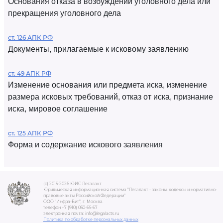
Основания отказа в возбуждении уголовного дела или
прекращения уголовного дела
ст. 126 АПК РФ
Документы, прилагаемые к исковому заявлению
ст. 49 АПК РФ
Изменение основания или предмета иска, изменение
размера исковых требований, отказ от иска, признание
иска, мировое соглашение
ст. 125 АПК РФ
Форма и содержание искового заявления
(c) 2015-2026 ЮИС Легалакт
Юридическая информационная система "Легалакт - законы, кодексы и нормативно-
правовые акты Российской Федерации"
ООО "Инфра-Бит", г. Москва.
телефон +7 (910) 050-65-67
электронная почта: info@legalacts.ru
Политика по обработке персональных данных