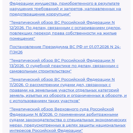
Федерации имущества, приобретенного в результате
нарушения требований и запретов, направленных на
предотвращение коррупции"
"Тематический обзор ВС Российской Федерации N
12/2026. По делам, связанным с оспариванием сделок,
повлекших переход права собственности на жилые
помещения"
Постановление Президиума ВС РФ от 01.07.2026 N 24-
ПЭК26
"Тематический обзор ВС Российской Федерации N
13/2026. О судебной практике по делам, связанным с
самовольным строительством"
"Тематический обзор ВС Российской Федерации N
11/2026. О рассмотрении судами дел, связанных с
правами на земельные участки отдельных категорий
земель, изъятых из оборота и ограниченных в обороте, и
с использованием таких участков"
"Тематический обзор Верховного суда Российской
Федерации N 8/2026. О применении арбитражными
судами законодательства о специальных экономических
мерах, предусмотренных в целях защиты национальных
интересов Российской Федерации"