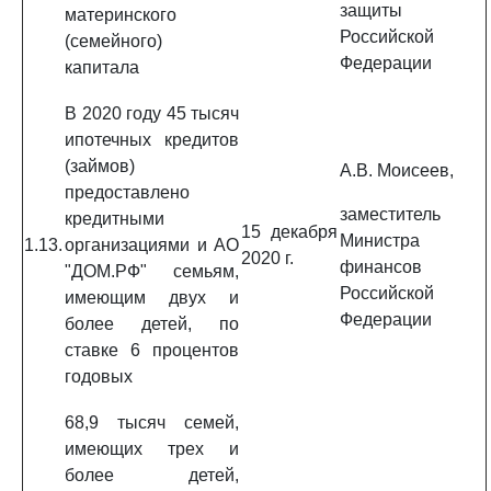
защиты
материнского
Российской
(семейного)
Федерации
капитала
В 2020 году 45 тысяч
ипотечных кредитов
(займов)
А.В. Моисеев,
предоставлено
заместитель
кредитными
15 декабря
Министра
1.13.
организациями и АО
2020 г.
финансов
"ДОМ.РФ" семьям,
Российской
имеющим двух и
Федерации
более детей, по
ставке 6 процентов
годовых
68,9 тысяч семей,
имеющих трех и
более детей,