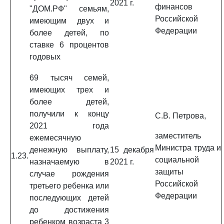
2021 г.
финансов
"ДОМ.РФ" семьям,
Российской
имеющим двух и
Федерации
более детей, по
ставке 6 процентов
годовых
69 тысяч семей,
имеющих трех и
более детей,
получили к концу
С.В. Петрова,
2021 года
заместитель
ежемесячную
Министра труда и
денежную выплату,
15 декабря
1.23.
социальной
назначаемую в
2021 г.
защиты
случае рождения
Российской
третьего ребенка или
Федерации
последующих детей
до достижения
ребенком возраста 3