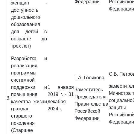
Федерации
Российско
женщин -
Федерации
доступность
дошкольного
образования
для детей в
возрасте до
трех лет)
Разработка и
реализация
программы
С.В. Петро
Т.А. Голикова,
системной
заместител
поддержки и
1 января
Заместитель
Министра т
повышения
2019 г. - 31
Председателя
3.
социально
качества жизни
декабря
Правительства
защиты
граждан
2024 г.
Российской
Российско
старшего
Федерации
Федерации
поколения
(Старшее