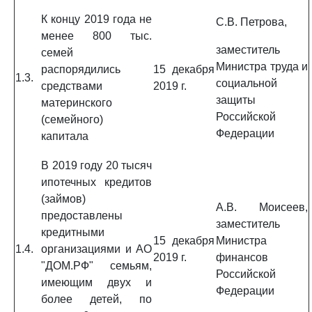
К концу 2019 года не
С.В. Петрова,
менее 800 тыс.
заместитель
семей
Министра труда и
распорядились
15 декабря
1.3.
социальной
средствами
2019 г.
защиты
материнского
Российской
(семейного)
Федерации
капитала
В 2019 году 20 тысяч
ипотечных кредитов
(займов)
А.В. Моисеев,
предоставлены
заместитель
кредитными
15 декабря
Министра
1.4.
организациями и АО
2019 г.
финансов
"ДОМ.РФ" семьям,
Российской
имеющим двух и
Федерации
более детей, по