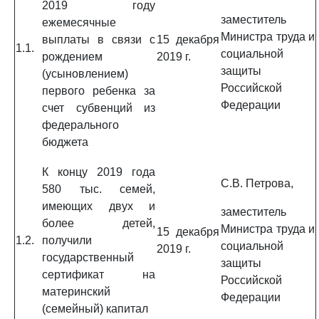
2019 году
заместитель
ежемесячные
Министра труда и
выплаты в связи с
15 декабря
1.1.
социальной
рождением
2019 г.
защиты
(усыновлением)
Российской
первого ребенка за
Федерации
счет субвенций из
федерального
бюджета
К концу 2019 года
С.В. Петрова,
580 тыс. семей,
имеющих двух и
заместитель
более детей,
Министра труда и
15 декабря
1.2.
получили
социальной
2019 г.
государственный
защиты
сертификат на
Российской
материнский
Федерации
(семейный) капитал