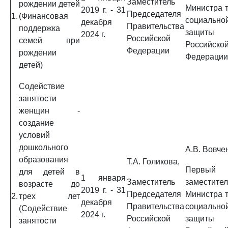
Заместитель
рождении детей
Министра т
2019 г. - 31
Председателя
1.
(Финансовая
социально
декабря
Правительства
поддержка
защиты
2024 г.
Российской
семей при
Российско
Федерации
рождении
Федерации
детей)
Содействие
занятости
женщин -
создание
условий
дошкольного
А.В. Вовче
образования
Т.А. Голикова,
Первый
для детей в
1 января
Заместитель
заместител
возрасте до
2019 г. - 31
Председателя
Министра т
2.
трех лет
декабря
Правительства
социально
(Содействие
2024 г.
Российской
защиты
занятости