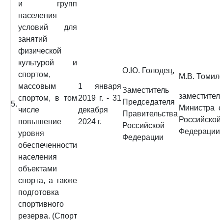
и групп
населения
условий для
занятий
физической
культурой и
О.Ю. Голодец,
спортом,
М.В. Томил
массовым
1 января
Заместитель
заместител
спортом, в том
2019 г. - 31
Председателя
5.
Министра 
числе
декабря
Правительства
Российско
повышение
2024 г.
Российской
Федерации
уровня
Федерации
обеспеченности
населения
объектами
спорта, а также
подготовка
спортивного
резерва. (Спорт