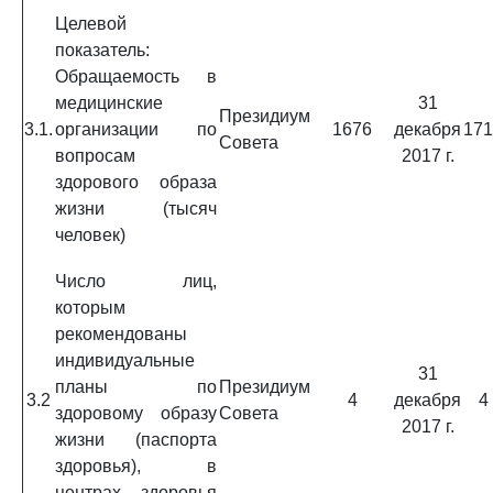
Целевой
показатель:
Обращаемость в
медицинские
31
Президиум
3.1.
организации по
1676
декабря
171
Совета
вопросам
2017 г.
здорового образа
жизни (тысяч
человек)
Число лиц,
которым
рекомендованы
индивидуальные
31
планы по
Президиум
3.2
4
декабря
4
здоровому образу
Совета
2017 г.
жизни (паспорта
здоровья), в
центрах здоровья