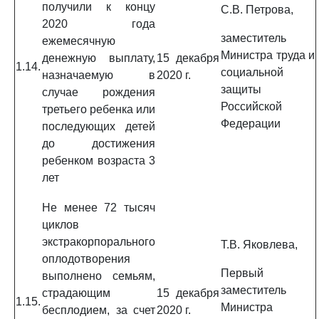
получили к концу
С.В. Петрова,
2020 года
заместитель
ежемесячную
Министра труда и
денежную выплату,
15 декабря
1.14.
социальной
назначаемую в
2020 г.
защиты
случае рождения
Российской
третьего ребенка или
Федерации
последующих детей
до достижения
ребенком возраста 3
лет
Не менее 72 тысяч
циклов
экстракорпорального
Т.В. Яковлева,
оплодотворения
Первый
выполнено семьям,
заместитель
страдающим
15 декабря
1.15.
Министра
бесплодием, за счет
2020 г.