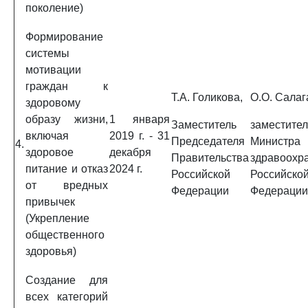
поколение)
Формирование
системы
мотивации
граждан к
Т.А. Голикова,
О.О. Салаг
здоровому
образу жизни,
1 января
Заместитель
заместител
включая
2019 г. - 31
Председателя
Министра
4.
здоровое
декабря
Правительства
здравоохр
питание и отказ
2024 г.
Российской
Российско
от вредных
Федерации
Федерации
привычек
(Укрепление
общественного
здоровья)
Создание для
всех категорий