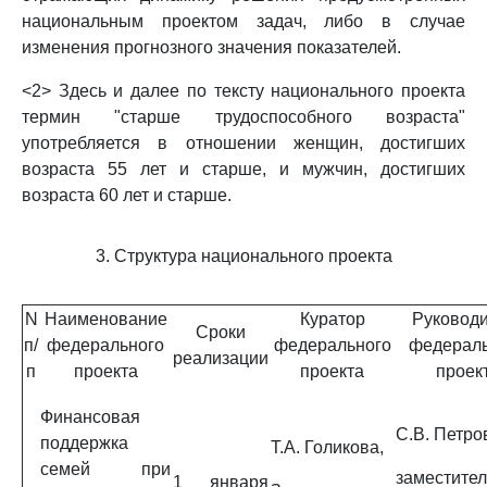
национальным проектом задач, либо в случае
изменения прогнозного значения показателей.
<2> Здесь и далее по тексту национального проекта
термин "старше трудоспособного возраста"
употребляется в отношении женщин, достигших
возраста 55 лет и старше, и мужчин, достигших
возраста 60 лет и старше.
3. Структура национального проекта
N
Наименование
Куратор
Руководи
Сроки
п/
федерального
федерального
федераль
реализации
п
проекта
проекта
проек
Финансовая
С.В. Петро
поддержка
Т.А. Голикова,
семей при
заместител
1 января