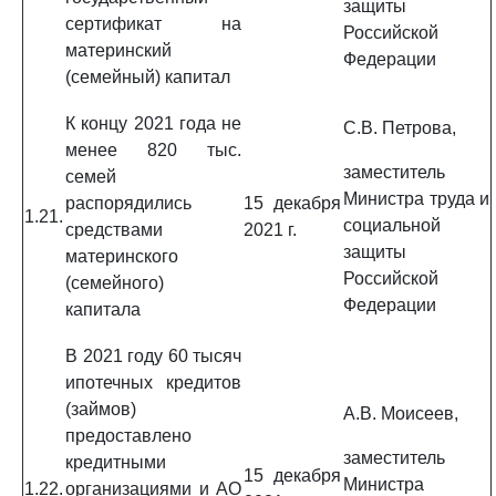
защиты
сертификат на
Российской
материнский
Федерации
(семейный) капитал
К концу 2021 года не
С.В. Петрова,
менее 820 тыс.
заместитель
семей
Министра труда и
распорядились
15 декабря
1.21.
социальной
средствами
2021 г.
защиты
материнского
Российской
(семейного)
Федерации
капитала
В 2021 году 60 тысяч
ипотечных кредитов
(займов)
А.В. Моисеев,
предоставлено
заместитель
кредитными
15 декабря
Министра
1.22.
организациями и АО