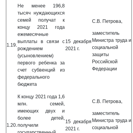
Не менее 196,8
тысяч нуждающихся
семей получат к
С.В. Петрова,
концу 2021 года
заместитель
ежемесячные
Министра труда и
выплаты в связи с
15 декабря
1.19.
социальной
рождением
2021 г.
защиты
(усыновлением)
Российской
первого ребенка за
Федерации
счет субвенций из
федерального
бюджета
К концу 2021 года 1,6
С.В. Петрова,
млн. семей,
имеющих двух и
заместитель
более детей,
Министра труда и
15 декабря
1.20.
получили
социальной
2021 г.
государственный