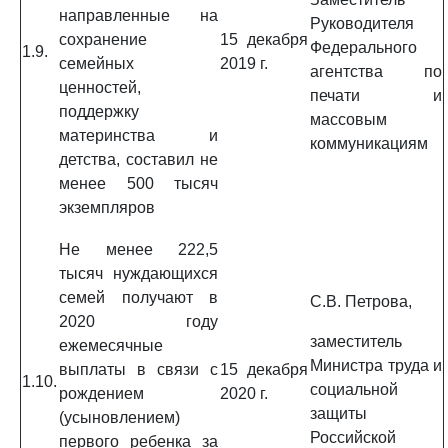
направленные на
Руководителя
сохранение
15 декабря
Федерального
1.9.
семейных
2019 г.
агентства по
ценностей,
печати и
поддержку
массовым
материнства и
коммуникациям
детства, составил не
менее 500 тысяч
экземпляров
Не менее 222,5
тысяч нуждающихся
семей получают в
С.В. Петрова,
2020 году
заместитель
ежемесячные
Министра труда и
выплаты в связи с
15 декабря
1.10.
социальной
рождением
2020 г.
защиты
(усыновлением)
Российской
первого ребенка за