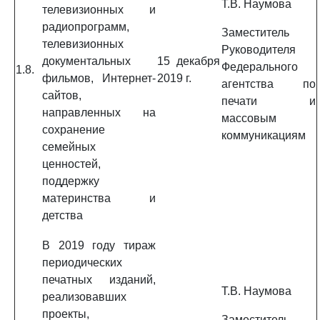
Т.В. Наумова
телевизионных и
радиопрограмм,
Заместитель
телевизионных
Руководителя
документальных
15 декабря
Федерального
1.8.
фильмов, Интернет-
2019 г.
агентства по
сайтов,
печати и
направленных на
массовым
сохранение
коммуникациям
семейных
ценностей,
поддержку
материнства и
детства
В 2019 году тираж
периодических
печатных изданий,
Т.В. Наумова
реализовавших
проекты,
Заместитель