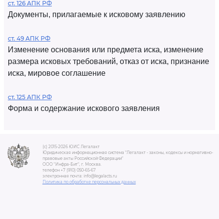
ст. 126 АПК РФ
Документы, прилагаемые к исковому заявлению
ст. 49 АПК РФ
Изменение основания или предмета иска, изменение
размера исковых требований, отказ от иска, признание
иска, мировое соглашение
ст. 125 АПК РФ
Форма и содержание искового заявления
(c) 2015-2026 ЮИС Легалакт
Юридическая информационная система "Легалакт - законы, кодексы и нормативно-
правовые акты Российской Федерации"
ООО "Инфра-Бит", г. Москва.
телефон +7 (910) 050-65-67
электронная почта: info@legalacts.ru
Политика по обработке персональных данных