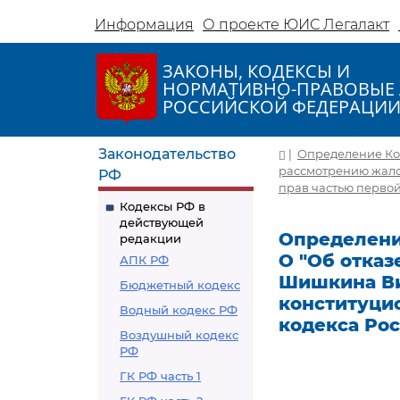
Информация
О проекте ЮИС Легалакт
ЗАКОНЫ, КОДЕКСЫ И
НОРМАТИВНО-ПРАВОВЫЕ 
РОССИЙСКОЙ ФЕДЕРАЦИ
Законодательство
|
Определение Конс
рассмотрению жало
РФ
прав частью первой
Кодексы РФ в
действующей
Определение
редакции
О "Об отка
АПК РФ
Шишкина Ви
Бюджетный кодекс
конституцио
Водный кодекс РФ
кодекса Ро
Воздушный кодекс
РФ
ГК РФ часть 1