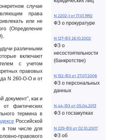
юридических лиц
онкретном случае
авляющим права
N 2202-1 от 17.01.1992
ривлекать или не
ФЗ о прокуратуре
ого (Определение
).
N 127-ФЗ 26.10.2002
ФЗ о
будучи различными
несостоятельности
которые включают
(банкротстве)
ателем с учетом
кретных правовых
N 152-ФЗ от 27.07.2006
ода N 260-О-О и от
ФЗ о персональных
данных
 документ", как и
 от фактических
N 44-ФЗ от 05.04.2013
ФЗ о госзакупках
ельного термина в
одексе
Российской
 в том числе для
N 229-ФЗ от 02.10.2007
ФЗ об
оловно-правового