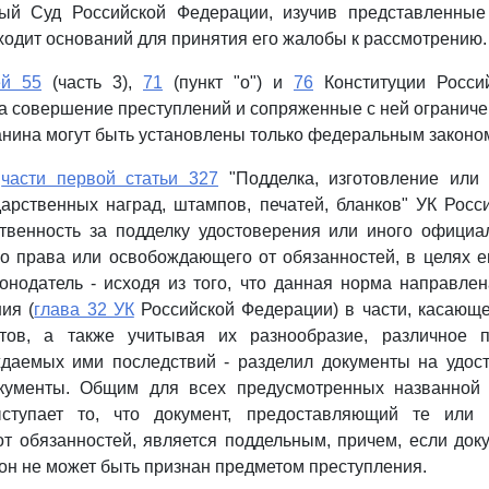
ный Суд Российской Федерации, изучив представленн
ходит оснований для принятия его жалобы к рассмотрению.
ей 55
(часть 3),
71
(пункт "о") и
76
Конституции Росси
за совершение преступлений и сопряженные с ней ограниче
анина могут быть установлены только федеральным законо
в
части первой статьи 327
"Подделка, изготовление или
дарственных наград, штампов, печатей, бланков" УК Рос
твенность за подделку удостоверения или иного официа
 права или освобождающего от обязанностей, в целях е
нодатель - исходя из того, что данная норма направле
ия (
глава 32 УК
Российской Федерации) в части, касающ
тов, а также учитывая их разнообразие, различное 
даемых ими последствий - разделил документы на удос
кументы. Общим для всех предусмотренных названно
ыступает то, что документ, предоставляющий те или
 обязанностей, является поддельным, причем, если док
 он не может быть признан предметом преступления.