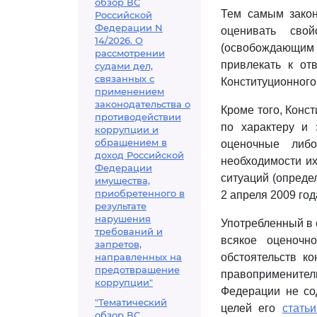
обзор ВС
Тем самым закон
Российской
Федерации N
оценивать сво
14/2026. О
(освобождающим 
рассмотрении
привлекать к от
судами дел,
связанных с
Конституционного
применением
законодательства о
Кроме того, Конс
противодействии
по характеру и 
коррупции и
обращением в
оценочные либо
доход Российской
необходимости и
Федерации
ситуаций (определ
имущества,
приобретенного в
2 апреля 2009 год
результате
нарушения
Употребленный в
требований и
всякое оценочн
запретов,
направленных на
обстоятельств ко
предотвращение
правоприменитель
коррупции"
Федерации не со
"Тематический
целей его
стать
обзор ВС