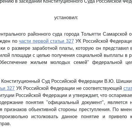
рению в заседании Конституционного Суда Российской Фед
установил:
нтрального районного суда города Тольятти Самарской 
ужден по
части первой статьи 327
УК Российской Федерации
ки о размере заработной платы, которую он представил в
илой площади с целью получения социальной выплаты в р
Обеспечение жильем молодых семей" федеральной це
 Конституционный Суд Российской Федерации В.Ю. Шишки
тьи 327
УК Российской Федерации не соответствующей
ста
титуции Российской Федерации и утверждает, что оспаривае
держание понятия "официальный документ", является 
я признаков объективной стороны преступления. По мнен
 произвольно истолковать данное понятие и привело 
прав.