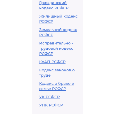
Гражданский
кодекс РСФСР
Жилищный кодекс
РСФСР
Земельный кодекс
РСФСР
Исправительно -
трудовой кодекс
РСФСР
КоАП РСФСР
Кодекс законов о
труде
Кодекс о браке и
семье РСФСР
УК РСФСР
УПК РСФСР