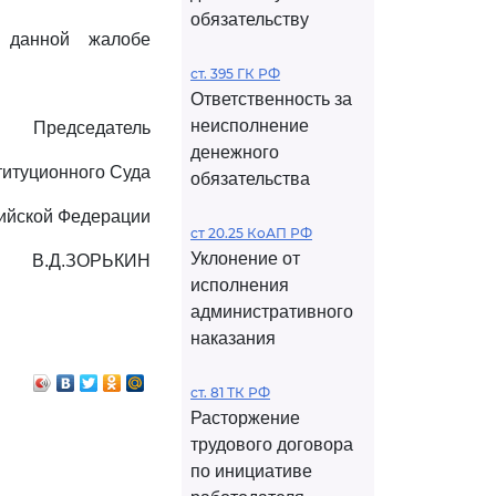
обязательству
 данной жалобе
ст. 395 ГК РФ
Ответственность за
неисполнение
Председатель
денежного
титуционного Суда
обязательства
ийской Федерации
ст 20.25 КоАП РФ
Уклонение от
В.Д.ЗОРЬКИН
исполнения
административного
наказания
ст. 81 ТК РФ
Расторжение
трудового договора
по инициативе