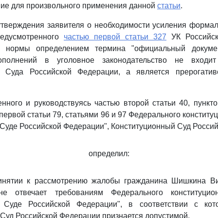
ние для произвольного применения данной
статьи
.
утверждения заявителя о необходимости усиления форма
редусмотренного
частью первой статьи 327
УК Российск
й нормы определением термина "официальный докумен
полнений в уголовное законодательство не входи
о Суда Российской Федерации, а является прерогати
нного и руководствуясь частью второй статьи 40, пункт
 первой статьи 79, статьями 96 и 97 Федерального конститу
Суде Российской Федерации", Конституционный Суд Росси
определил:
ринятии к рассмотрению жалобы гражданина Шишкина В
не отвечает требованиям Федерального конституцио
м Суде Российской Федерации", в соответствии с ко
Суд Российской Федерации признается допустимой.