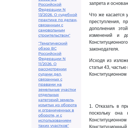
запрета и основа
Российской
Федерации N
13/2026. О судебной
Что же касается 
практике по делам,
преступления, п
связанным с
дополнения это
самовольным
строительством"
изменений и до
Конституционног
"Тематический
обзор ВС
законодателя.
Российской
Федерации N
Исходя из изложе
11/2026. О
статьи 43, частью
рассмотрении
судами дел,
Конституционном 
связанных с
правами на
земельные участки
отдельных
категорий земель,
изъятых из оборота
1. Отказать в п
и ограниченных в
поскольку она 
обороте, и с
Конституционно
использованием
таких участков"
Конституционный 