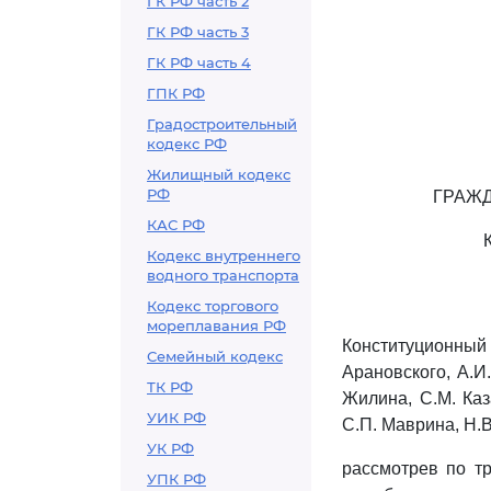
ГК РФ часть 2
ГК РФ часть 3
ГК РФ часть 4
ГПК РФ
Градостроительный
кодекс РФ
Жилищный кодекс
РФ
ГРАЖД
КАС РФ
Кодекс внутреннего
водного транспорта
Кодекс торгового
мореплавания РФ
Конституционный 
Семейный кодекс
Арановского, А.И.
ТК РФ
Жилина, С.М. Каз
УИК РФ
С.П. Маврина, Н.В
УК РФ
рассмотрев по т
УПК РФ