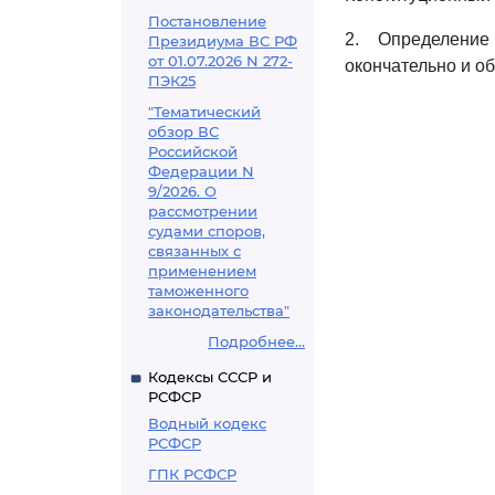
Постановление
2. Определени
Президиума ВС РФ
от 01.07.2026 N 272-
окончательно и о
ПЭК25
"Тематический
обзор ВС
Российской
Федерации N
9/2026. О
рассмотрении
судами споров,
связанных с
применением
таможенного
законодательства"
Подробнее...
Кодексы СССР и
РСФСР
Водный кодекс
РСФСР
ГПК РСФСР