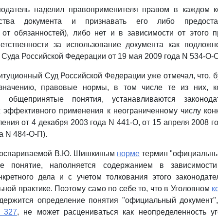
одатель наделил правоприменителя правом в каждом к
йства документа и признавать его либо предост
от обязанностей), либо нет и в зависимости от этого п
ветственности за использование документа как подложн
 Суда Российской Федерации от 19 мая 2009 года N 534-О-О
титуционный Суд Российской Федерации уже отмечал, что, 
значению, правовые нормы, в том числе те из них, 
 общепринятые понятия, устанавливаются законод
х эффективного применения к неограниченному числу кон
ения от 4 декабря 2003 года N 441-О, от 15 апреля 2008 г
а N 484-О-П).
 оспариваемой В.Ю. Шишкиным
норме
термин "официальный
ое понятие, наполняется содержанием в зависимости
нкретного дела и с учетом толкования этого законодат
ной практике. Поэтому само по себе то, что в Уголовном
к
держится определение понятия "официальный документ",
и 327
, не может расцениваться как неопределенность уг