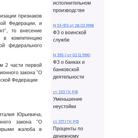
исполнительном
производстве
лизации признаков
ой Федерации, и
N 53-ФЗ от 28.03.1998
т", то внесение
ФЗ о воинской
т в компетенцию
службе
вой федерального
N 395-1 от 02.12.1990
ФЗ о банках и
ом 2 части первой
банковской
ционного закона "О
деятельности
йской Федерации
ст. 333 ГК РФ
Уменьшение
неустойки
италия Юрьевича,
нного закона "О
ст. 317.1 ГК РФ
Проценты по
торыми жалоба в
денежному