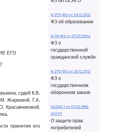
ФЗ об ОСАГО
N 273-ФЗ от 29.12.2012
ФЗ об образовании
N 79-ФЗ от 27.07.2004
ФЗ о
государственной
ИЕ ЕГО
гражданской службе
7
N 275-ФЗ от 29.12.2012
ФЗ о
государственном
оборонном заказе
ькина, судей К.В.
М. Жарковой, Г.А.
О. Красавчиковой,
N2300-1 от 07.02.1992
ева,
ЗППП
О защите прав
сти принятия его
потребителей