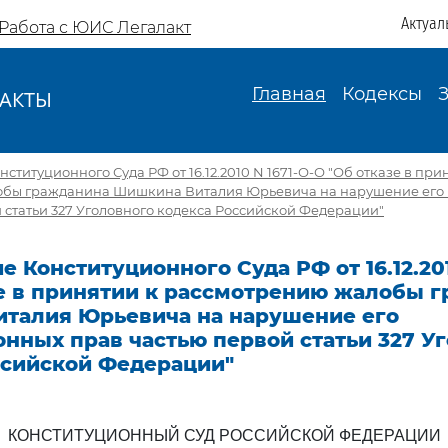
Актуал
Работа с ЮИС Легалакт
Главная
Кодексы
АКТЫ
И
титуционного Суда РФ от 16.12.2010 N 1671-О-О "Об отказе в при
бы гражданина Шишкина Виталия Юрьевича на нарушение его 
 статьи 327 Уголовного кодекса Российской Федерации"
 Конституционного Суда РФ от 16.12.201
зе в принятии к рассмотрению жалобы 
талия Юрьевича на нарушение его
нных прав частью первой статьи 327 У
ссийской Федерации"
КОНСТИТУЦИОННЫЙ СУД РОССИЙСКОЙ ФЕДЕРАЦИИ