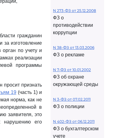
ерации,
N 273-ФЗ от 25.12.2008
ФЗ о
противодействии
коррупции
области гражданин
 за изготовление
N 38-ФЗ от 13.03.2006
 орган по учету и
ФЗ о рекламе
амках реализации
левой программы
N 7-ФЗ от 10.01.2002
ФЗ об охране
окружающей среды
н просит признать
тьям 19
(часть 1) и
мая норма, как не
N 3-ФЗ от 07.02.2011
ФЗ о полиции
неопределенной в
ию заявителя, это
к нарушению его
N 402-ФЗ от 06.12.2011
ФЗ о бухгалтерском
учете