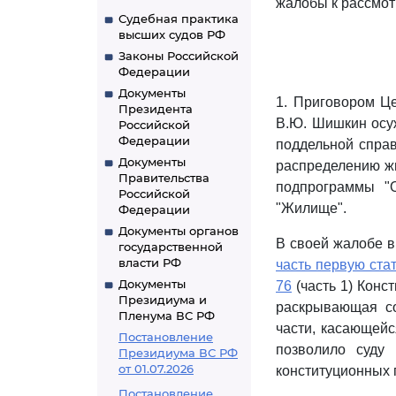
жалобы к рассмот
Судебная практика
высших судов РФ
Законы Российской
Федерации
Документы
1. Приговором Це
Президента
В.Ю. Шишкин ос
Российской
Федерации
поддельной справ
Документы
распределению ж
Правительства
подпрограммы "
Российской
"Жилище".
Федерации
Документы органов
В своей жалобе в
государственной
власти РФ
часть первую ста
Документы
76
(часть 1) Конс
Президиума и
раскрывающая со
Пленума ВС РФ
части, касающейс
Постановление
позволило суду
Президиума ВС РФ
от 01.07.2026
конституционных 
Постановление