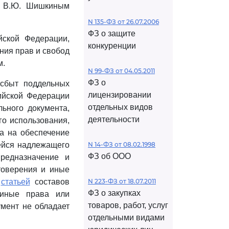
ые В.Ю. Шишкиным
N 135-ФЗ от 26.07.2006
ФЗ о защите
йской Федерации,
конкуренции
ния прав и свобод
м.
N 99-ФЗ от 04.05.2011
ФЗ о
 сбыт поддельных
лицензировании
сийской Федерации
отдельных видов
льного документа,
деятельности
го использования,
на на обеспечение
ейся надлежащего
N 14-ФЗ от 08.02.1998
ФЗ об ООО
предназначение и
товерения и иные
й
статьей
составов
N 223-ФЗ от 18.07.2011
ФЗ о закупках
 иные права или
товаров, работ, услуг
умент не обладает
отдельными видами