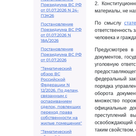
2. Конституцион
Президиума ВС РФ
от 01.07.2026 N 24-
материалы, не на
ПЭК26
По смыслу
стат
Постановление
Президиума ВС РФ
ответственность 
от 01.07.2026 N
человека и гражд
18А/2026
Постановление
Предусмотрев 
Президиума ВС РФ
документов, госу
от 01.07.2026
уголовную ответс
"Тематический
предоставляющего
обзор ВС
федеральный зако
Российской
Федерации N
порядка управлен
12/2026. По делам,
оборота докумен
связанным с
множество порож
оспариванием
сделок, повлекших
официальные до
переход права
преступлений в
собственности на
освобождающий от
жилые помещения"
таким свойством,
"Тематический