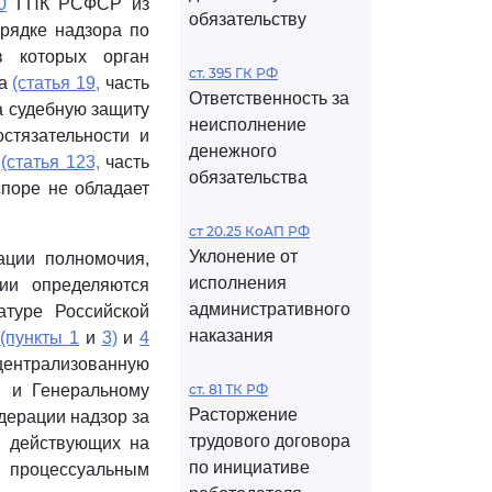
0
ГПК РСФСР из
обязательству
орядке надзора по
в которых орган
ст. 395 ГК РФ
ва
(статья 19,
часть
Ответственность за
а судебную защиту
неисполнение
стязательности и
денежного
о
(статья 123,
часть
обязательства
споре не обладает
ст 20.25 КоАП РФ
Уклонение от
ации полномочия,
исполнения
ции определяются
административного
туре Российской
наказания
1
(пункты 1
и
3)
и
4
ентрализованную
м и Генеральному
ст. 81 ТК РФ
Расторжение
дерации надзор за
трудового договора
, действующих на
по инициативе
процессуальным