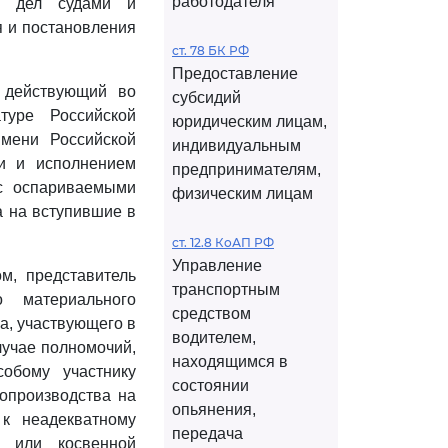
работодателя
ии дел судами и
я и постановления
ст. 78 БК РФ
Предоставление
, действующий во
субсидий
уре Российской
юридическим лицам,
мени Российской
индивидуальным
и и исполнением
предпринимателям,
 с оспариваемыми
физическим лицам
 на вступившие в
ст. 12.8 КоАП РФ
Управление
м, представитель
транспортным
 материального
средством
а, участвующего в
водителем,
учае полномочий,
находящимся в
собому участнику
состоянии
опроизводства на
опьянения,
к неадекватному
передача
й или косвенной