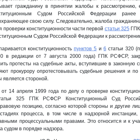
ывает гражданину в принятии жалобы к рассмотрению, 
ституционным Судом Российской Федерации ранее
охраняющее свою силу. Следовательно, жалоба гражданин
я проверки конституционности части первой
статьи 325
ГПК
ституционным Судом Российской Федерации к рассмотрени
паривается конституционность
пунктов 5
и
6
статьи 320 (п
20 в редакции от 7 августа 2000 года) ГПК РСФСР, за
ить протесты на судебные акты, вступившие в законную сил
ляют прокурору опротестовывать судебные решения и по 
ы является стороной.
от 14 апреля 1999 года по делу о проверке конституци
статьи 325 ГПК РСФСР Конституционный Суд Россий
авовую позицию, согласно которой стороны и другие ли
 стадиях процесса, в том числе в надзорной инстанции,
авными процессуальными правами. Это относится и к уч
а судом в порядке надзора.