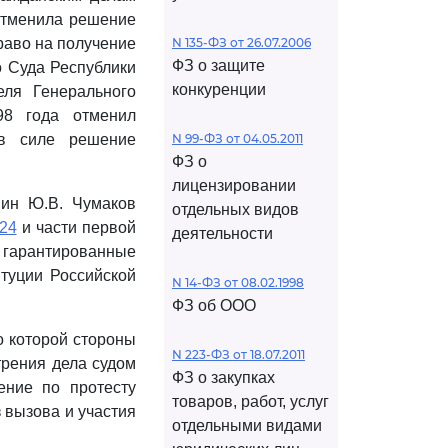
 отменила решение
раво на получение
N 135-ФЗ от 26.07.2006
ФЗ о защите
о Суда Республики
конкуренции
еля Генерального
98 года отменил
 в силе решение
N 99-ФЗ от 04.05.2011
ФЗ о
лицензировании
нин Ю.В. Чумаков
отдельных видов
324
и части первой
деятельности
, гарантированные
итуции Российской
N 14-ФЗ от 08.02.1998
ФЗ об ООО
 которой стороны
N 223-ФЗ от 18.07.2011
трения дела судом
ФЗ о закупках
ение по протесту
товаров, работ, услуг
 вызова и участия
отдельными видами