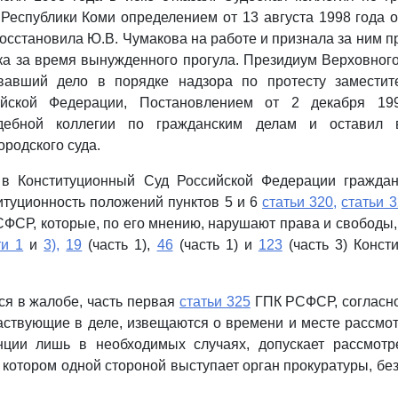
Республики Коми определением от 13 августа 1998 года
восстановила Ю.В. Чумакова на работе и признала за ним п
ка за время вынужденного прогула. Президиум Верховног
вавший дело в порядке надзора по протесту заместит
ийской Федерации, Постановлением от 2 декабря 19
дебной коллегии по гражданским делам и оставил
ородского суда.
в Конституционный Суд Российской Федерации гражда
итуционность положений пунктов 5 и 6
статьи 320,
статьи 
ФСР, которые, по его мнению, нарушают права и свободы
ти 1
и
3),
19
(часть 1),
46
(часть 1) и
123
(часть 3) Конст
тся в жалобе, часть первая
статьи 325
ГПК РСФСР, согласно
частвующие в деле, извещаются о времени и месте рассмо
нции лишь в необходимых случаях, допускает рассмотр
 котором одной стороной выступает орган прокуратуры, без