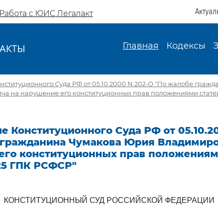
Актуал
Работа с ЮИС Легалакт
Главная
Кодексы
АКТЫ
И
ституционного Суда РФ от 05.10.2000 N 202-О "По жалобе граж
а на нарушение его конституционных прав положениями статей 3
 Конституционного Суда РФ от 05.10.2
 гражданина Чумакова Юрия Владимиро
его конституционных прав положениям
325 ГПК РСФСР"
КОНСТИТУЦИОННЫЙ СУД РОССИЙСКОЙ ФЕДЕРАЦИИ