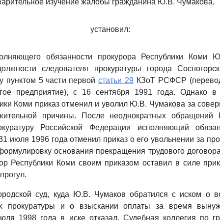
арительное изучение жалобы гражданина Ю.В. Чумакова,
установил:
полняющего обязанности прокурора Республики Коми Ю
олжности следователя прокуратуры города Сосногорс
у пунктом 5 части первой
статьи 29
КЗоТ РСФСР (перевод 
угое предприятие), с 16 сентября 1991 года. Однако в
ики Коми приказ отменил и уволил Ю.В. Чумакова за совер
ажительной причины. После неоднократных обращений 
окуратуру Российской Федерации исполняющий обязан
31 июля 1996 года отменил приказ о его увольнении за про
ормулировку основания прекращения трудового договора
ор Республики Коми своим приказом оставил в силе при
прогул.
ородской суд, куда Ю.В. Чумаков обратился с иском о в
х прокуратуры и о взыскании оплаты за время вынуж
юля 1998 года в иске отказал. Судебная коллегия по г