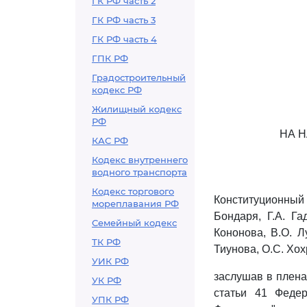
ГК РФ часть 2
ГК РФ часть 3
ГК РФ часть 4
ГПК РФ
Градостроительный
кодекс РФ
Жилищный кодекс
РФ
НА 
КАС РФ
Кодекс внутреннего
водного транспорта
Кодекс торгового
Конституционный 
мореплавания РФ
Бондаря, Г.А. Га
Семейный кодекс
Кононова, В.О. Л
ТК РФ
Тиунова, О.С. Хох
УИК РФ
заслушав в плена
УК РФ
статьи 41 Федер
УПК РФ