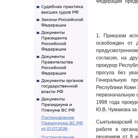
Федерации" предв
Судебная практика
высших судов РФ
Законы Российской
Федерации
Документы
1. Приказом ис
Президента
освобожден от д
Российской
Федерации
предусмотренном
Документы
согласия, на др
Правительства
прокурор Республ
Российской
прогула без ув
Федерации
Генеральную пр
Документы органов
государственной
Республики Коми 
власти РФ
первоначальную ф
Документы
1998 года прокур
Президиума и
Ю.В. Чумакова за 
Пленума ВС РФ
Постановление
Сыктывкарский г
Президиума ВС РФ
от 01.07.2026
работе в органа
решением от 8 и
Постановление