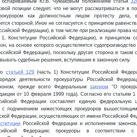
к оспариваемым Ю.В. Чумаковым положениям статьи
32
вой позиции следует, что не могут рассматриваться в п
рокурором как должностным лицом протесту дела, 
ется стороной. Иное не согласуется с принципом равенст
оссийской Федерации), в том числе при реализации права н
1, Конституции Российской Федерации), и принципом со
он, на основе которого осуществляется судопроизводств
оссийской Федерации), поскольку другая сторона в таком 
вывать судебные решения, вступившие в законную силу.
 со
статьей 129
(часть 1) Конституции Российской Федер
орядок деятельности прокуратуры Российской Федера
коном, прежде всего Федеральным
законом
"О прокура
дакции от 10 февраля 1999 года). Согласно его статьям 
ссийской Федерации составляет единую федеральную ц
, с подчинением нижестоящих прокуроров вышестоящи
ской Федерации, осуществляющих от имени Российской Фе
ституции
Российской Федерации и исполнением законов
ссийской Федерации; прокуроры в соответствии с 