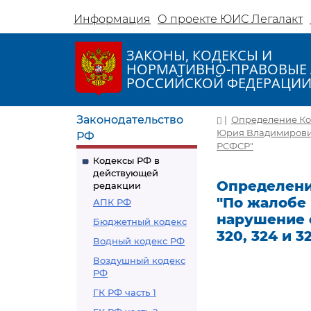
Информация
О проекте ЮИС Легалакт
ЗАКОНЫ, КОДЕКСЫ И
НОРМАТИВНО-ПРАВОВЫЕ 
РОССИЙСКОЙ ФЕДЕРАЦИ
Законодательство
|
Определение Кон
Юрия Владимирович
РФ
РСФСР"
Кодексы РФ в
действующей
Определение
редакции
"По жалобе
АПК РФ
нарушение 
Бюджетный кодекс
320, 324 и 
Водный кодекс РФ
Воздушный кодекс
РФ
ГК РФ часть 1