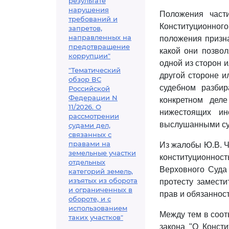
результате
нарушения
Положения час
требований и
Конституционного
запретов,
направленных на
положения призн
предотвращение
какой они позво
коррупции"
одной из сторон и
"Тематический
другой стороне и
обзор ВС
судебном разбир
Российской
Федерации N
конкретном дел
11/2026. О
нижестоящих ин
рассмотрении
выслушанными су
судами дел,
связанных с
правами на
Из жалобы Ю.В. Ч
земельные участки
конституционност
отдельных
Верховного Суда 
категорий земель,
изъятых из оборота
протесту замести
и ограниченных в
прав и обязаннос
обороте, и с
использованием
Между тем в соот
таких участков"
закона "О Конст