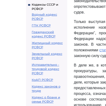
законодательст
Кодексы СССР и
опротестовывают 
РСФСР
судов.
Водный кодекс
РСФСР
Только выступая
ГПК РСФСР
исполнение на
Гражданский
Федерации", пр
кодекс РСФСР
Федерации надз
Жилищный кодекс
законов. В част
РСФСР
положениями
ста
Земельный кодекс
законную силу су
РСФСР
Исправительно -
В деле же, в ко
трудовой кодекс
прокуратуры, 
РСФСР
правоотношения, 
КоАП РСФСР
деле, которые за
Кодекс законов о
предоставленных
труде
процесса, означ
Кодекс о браке и
основе состяза
семье РСФСР
использованию 