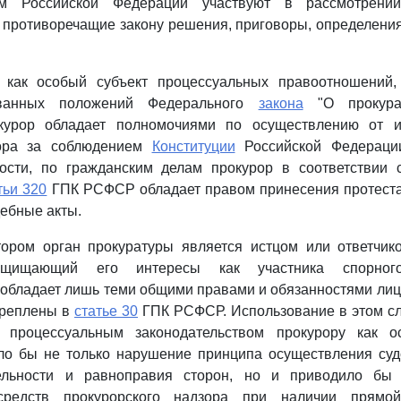
вом Российской Федерации участвуют в рассмотрен
противоречащие закону решения, приговоры, определени
 как особый субъект процессуальных правоотношений
званных положений Федерального
закона
"О прокурат
окурор обладает полномочиями по осуществлению от и
ора за соблюдением
Конституции
Российской Федераци
ности, по гражданским делам прокурор в соответствии
тьи 320
ГПК РСФСР обладает правом принесения протеста
дебные акты.
тором орган прокуратуры является истцом или ответчико
защищающий его интересы как участника спорного
обладает лишь теми общими правами и обязанностями лиц
креплены в
статье 30
ГПК РСФСР. Использование в этом сл
 процессуальным законодательством прокурору как о
ало бы не только нарушение принципа осуществления суд
тельности и равноправия сторон, но и приводило бы 
средств прокурорского надзора при наличии прямо