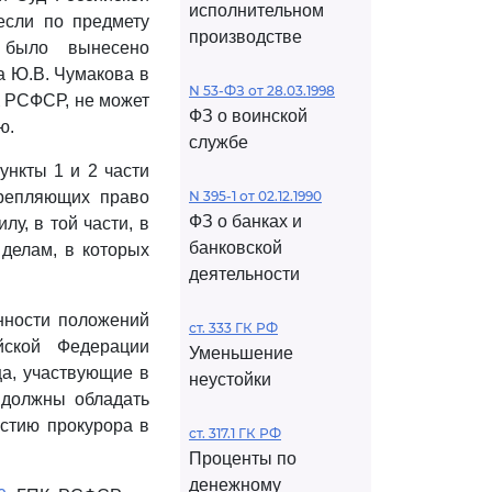
исполнительном
если по предмету
производстве
 было вынесено
а Ю.В. Чумакова в
N 53-ФЗ от 28.03.1998
 РСФСР, не может
ФЗ о воинской
ю.
службе
ункты 1 и 2 части
крепляющих право
N 395-1 от 02.12.1990
ФЗ о банках и
у, в той части, в
банковской
делам, в которых
деятельности
онности положений
ст. 333 ГК РФ
ской Федерации
Уменьшение
ца, участвующие в
неустойки
 должны обладать
астию прокурора в
ст. 317.1 ГК РФ
Проценты по
денежному