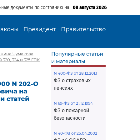
ьные документы по состоянию на:
08 августа 2026
Законы
Президент
Правительство
Популярные статьи
данина Чумакова
20, 324 и 325 ГПК
и материалы
N 400-ФЗ от 28.12.2013
ФЗ о страховых
000 N 202-О
пенсиях
вича на
и статей
N 69-ФЗ от 21.12.1994
ФЗ о пожарной
безопасности
N 40-ФЗ от 25.04.2002