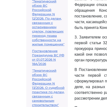
"Тематический
Федерации отказ
обзор ВС
Российской
обращения Кон
Федерации N
постановление, с
12/2026. По делам,
части, касающейс
связанным с
оспариванием
быть принята Кон
сделок, повлекших
переход права
3. Заявителем ос
собственности на
первой статьи 3
жилые помещения"
прокурора принос
Постановление
какой они позво
Президиума ВС РФ
от 01.07.2026 N
орган прокуратур
18А/2026
В Постановлении 
"Тематический
обзор ВС
части первой 
Российской
сформулировал пр
Федерации N
деле, на разных
13/2026. О судебной
практике по делам,
соответственно р
связанным с
рассмотрении дел
самовольным
строительством"