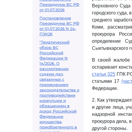
Президиума ВС РФ
Верховного Суда 
от 01.07.2026
городского суда, 
Постановление
среднего заработ
Президиума ВС РФ
Коми, рассматри
от 01.07.2026 N 24-
ПЭК26
прокурора Росс
определение Су
"Тематический
обзор ВС
Сыктывкарского г
Российской
Федерации N
В своей жалобе 
14/2026. О
оспаривает конст
рассмотрении
судами дел,
статьи 325
ГПК РС
связанных с
статьями 17
(час
применением
Федерации.
законодательства о
противодействии
2. Как утверждае
коррупции и
обращением в
и другие лица, у
доход Российской
надзорной инста
Федерации
прокурора дела, в
имущества,
приобретенного в
другой стороны.