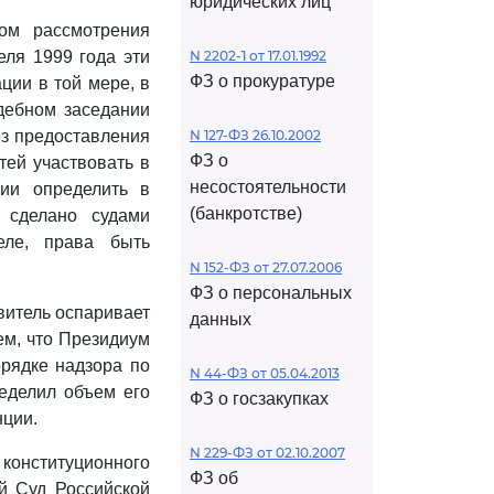
юридических лиц
м рассмотрения
еля 1999 года эти
N 2202-1 от 17.01.1992
ФЗ о прокуратуре
ции в той мере, в
дебном заседании
ез предоставления
N 127-ФЗ 26.10.2002
ФЗ о
тей участвовать в
несостоятельности
ции определить в
(банкротстве)
 сделано судами
еле, права быть
N 152-ФЗ от 27.07.2006
ФЗ о персональных
витель оспаривает
данных
м, что Президиум
орядке надзора по
N 44-ФЗ от 05.04.2013
ределил объем его
ФЗ о госзакупках
нции.
N 229-ФЗ от 02.10.2007
 конституционного
ФЗ об
й Суд Российской