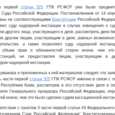
ти первой
статьи 325
ГПК РСФСР уже были предмето
 Суда Российской Федерации. Постановлением от 14 апр
аны не соответствующими
Конституции
Российской Федера
ляют суду надзорной инстанции в случае извещения о су
ли другого лица, участвующего в деле, рассмотреть дело б
ли другим лицам, участвующим в деле, равных возможнос
ательстве, а также позволяют суду надзорной инстан
е объем прав и обязанностей сторон иначе, чем это
станций, не предоставляя лицам, участвующим в д
дом надзорной инстанции.
умакова и приложенных к ней материалов следует, что зая
ь части первой
статьи 325
ГПК РСФСР именно в связи с те
Республики Коми, рассмотрев в его отсутствие дело в п
теля Генерального прокурора Российской Федерации, оп
тей иначе, чем это было сделано судом кассационной инста
ветствии с пунктом 3 части первой статьи 43 Федерального
итуционном Суде Российской Федерации" Конституционны