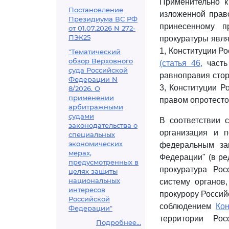
Применительно 
Постановление
изложенной право
Президиума ВС РФ
принесенному п
от 01.07.2026 N 272-
ПЭК25
прокуратуры явля
1, Конституции Р
"Тематический
обзор Верховного
(статья 46,
часть 
суда Российской
равноправия стор
Федерации N
3, Конституции Р
8/2026. О
применении
правом опротесто
арбитражными
судами
В соответствии
законодательства о
организация и п
специальных
экономических
федеральным за
мерах,
Федерации" (в ре
предусмотренных в
прокуратура Ро
целях защиты
национальных
систему органов
интересов
прокурору Россий
Российской
соблюдением
Кон
Федерации"
территории Ро
Подробнее...