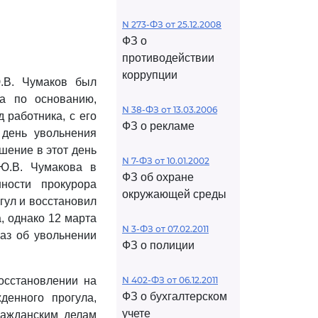
N 273-ФЗ от 25.12.2008
ФЗ о
противодействии
коррупции
.В. Чумаков был
ка по основанию,
N 38-ФЗ от 13.03.2006
работника, с его
ФЗ о рекламе
 день увольнения
шение в этот день
N 7-ФЗ от 10.01.2002
Ю.В. Чумакова в
ФЗ об охране
ности прокурора
окружающей среды
гул и восстановил
, однако 12 марта
N 3-ФЗ от 07.02.2011
каз об увольнении
ФЗ о полиции
осстановлении на
N 402-ФЗ от 06.12.2011
ФЗ о бухгалтерском
денного прогула,
учете
ражданским делам