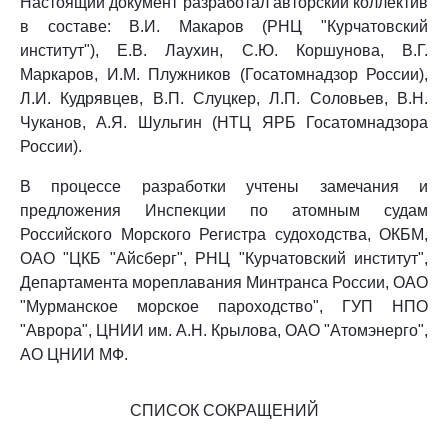
Настоящий документ разработал авторский коллектив
в составе: В.И. Макаров (РНЦ "Курчатовский
институт"), Е.В. Лаухин, С.Ю. Коршунова, В.Г.
Маркаров, И.М. Плужников (Госатомнадзор России),
Л.И. Кудрявцев, В.П. Слуцкер, Л.П. Соловьев, В.Н.
Чуканов, А.Я. Шульгин (НТЦ ЯРБ Госатомнадзора
России).
В процессе разработки учтены замечания и
предложения Инспекции по атомным судам
Российского Морского Регистра судоходства, ОКБМ,
ОАО "ЦКБ "Айсберг", РНЦ "Курчатовский институт",
Департамента мореплавания Минтранса России, ОАО
"Мурманское морское пароходство", ГУП НПО
"Аврора", ЦНИИ им. А.Н. Крылова, ОАО "Атомэнерго",
АО ЦНИИ МФ.
СПИСОК СОКРАЩЕНИЙ