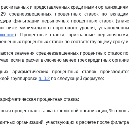
ве расчитанных и представленных кредитными организациям
9129 средневзвешенных процентных ставок по вкладам
едура фильтрации нерыночных процентных ставок (знач
ли ниже минимального порогового уровня, установленн
ожение
). Процентные ставки, признанные нерыночными
вешенных процентных ставок по соответствующему сроку и
ваются значения средневзвешенных процентных ставок по
чае, если в расчет включено менее трех кредитных организ
едних арифметических процентных ставок производитс
аждой группировки
п. 3.2
по следующей формуле:
я арифметическая процентная ставка;
нная процентная ставка i-кредитной организации, % годовы
едитных организаций, участвующих в расчете после фильтра