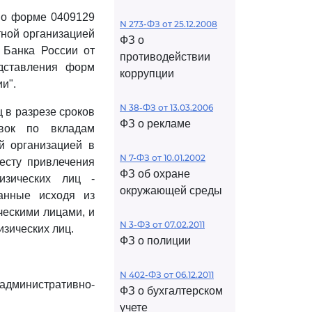
 по форме 0409129
N 273-ФЗ от 25.12.2008
ной организацией
ФЗ о
 Банка России от
противодействии
едставления форм
коррупции
и".
N 38-ФЗ от 13.03.2006
 в разрезе сроков
ФЗ о рекламе
авок по вкладам
й организацией в
N 7-ФЗ от 10.01.2002
есту привлечения
ФЗ об охране
изических лиц -
окружающей среды
анные исходя из
ческими лицами, и
N 3-ФЗ от 07.02.2011
зических лиц.
ФЗ о полиции
N 402-ФЗ от 06.12.2011
дминистративно-
ФЗ о бухгалтерском
учете