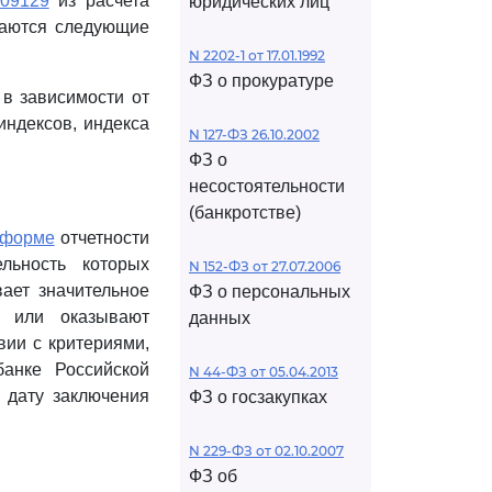
09129
из расчета
юридических лиц
чаются следующие
N 2202-1 от 17.01.1992
ФЗ о прокуратуре
в зависимости от
индексов, индекса
N 127-ФЗ 26.10.2002
ФЗ о
несостоятельности
(банкротстве)
форме
отчетности
льность которых
N 152-ФЗ от 27.07.2006
вает значительное
ФЗ о персональных
т или оказывают
данных
вии с критериями,
анке Российской
N 44-ФЗ от 05.04.2013
а дату заключения
ФЗ о госзакупках
N 229-ФЗ от 02.10.2007
ФЗ об