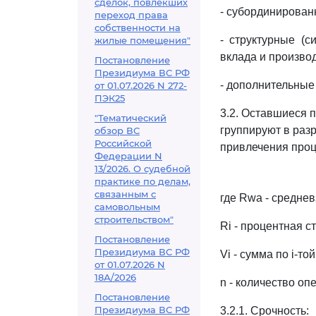
сделок, повлекших
- субординирован
переход права
собственности на
- структурные (с
жилые помещения"
вклада и произво
Постановление
Президиума ВС РФ
- дополнительные
от 01.07.2026 N 272-
ПЭК25
3.2. Оставшиеся 
"Тематический
группируют в раз
обзор ВС
Российской
привлечения проц
Федерации N
13/2026. О судебной
практике по делам,
связанным с
где Rwa - средне
самовольным
строительством"
Ri - процентная с
Постановление
Президиума ВС РФ
Vi - сумма по i-то
от 01.07.2026 N
18А/2026
n - количество оп
Постановление
Президиума ВС РФ
3.2.1. Срочность: