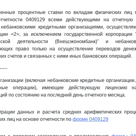
шенные процентные ставки по вкладам физических лиц 
тчетности 0409129 всеми действующими на отчетную 
 небанковскими кредитными организациями, осуществля
ции <2>, за исключением государственной корпорации 
еской деятельности (Внешэкономбанк)" и небанко
еющих право только на осуществление переводов дене
ких счетов и связанных с ними иных банковских операций.
-----
ганизации (включая небанковские кредитные организаци
итные операции), имеющие действующую лицензию н
ций по состоянию на последний день отчетного месяца.
трации данных и расчета средних арифметических проц
их лиц на основе отчетности по
форме 0409129