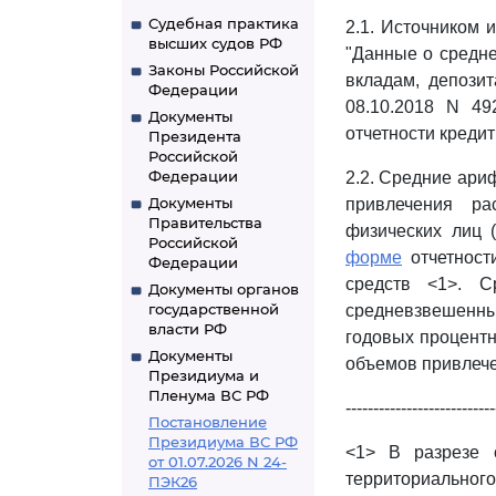
Судебная практика
2.1. Источником 
высших судов РФ
"Данные о средн
Законы Российской
вкладам, депози
Федерации
08.10.2018 N 49
Документы
отчетности креди
Президента
Российской
Федерации
2.2. Средние ари
Документы
привлечения ра
Правительства
физических лиц 
Российской
форме
отчетност
Федерации
средств <1>. С
Документы органов
государственной
средневзвешенн
власти РФ
годовых процентн
Документы
объемов привлече
Президиума и
Пленума ВС РФ
---------------------------
Постановление
Президиума ВС РФ
<1> В разрезе 
от 01.07.2026 N 24-
территориальног
ПЭК26