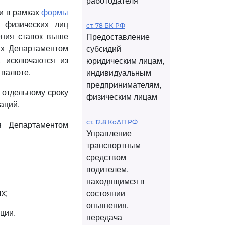
работодателя
и в рамках
формы
 физических лиц
ст. 78 БК РФ
ения ставок выше
Предоставление
ых Департаментом
субсидий
, исключаются из
юридическим лицам,
 валюте.
индивидуальным
предпринимателям,
 отдельному сроку
физическим лицам
аций.
ст. 12.8 КоАП РФ
я Департаментом
Управление
транспортным
средством
водителем,
находящимся в
х;
состоянии
опьянения,
ции.
передача