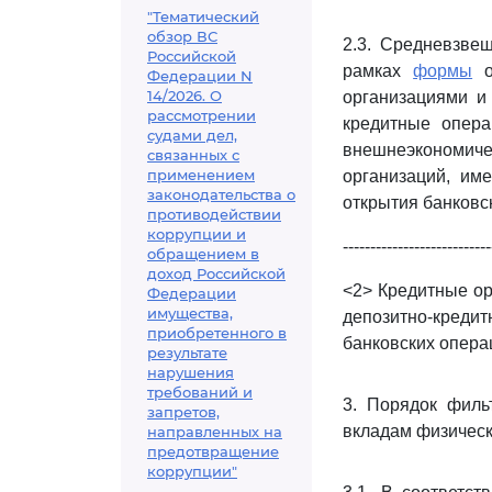
"Тематический
обзор ВС
2.3. Средневзве
Российской
рамках
формы
о
Федерации N
14/2026. О
организациями и
рассмотрении
кредитные опера
судами дел,
внешнеэкономич
связанных с
применением
организаций, им
законодательства о
открытия банковс
противодействии
коррупции и
---------------------------
обращением в
доход Российской
<2> Кредитные ор
Федерации
имущества,
депозитно-кред
приобретенного в
банковских опера
результате
нарушения
требований и
3. Порядок филь
запретов,
вкладам физическ
направленных на
предотвращение
коррупции"