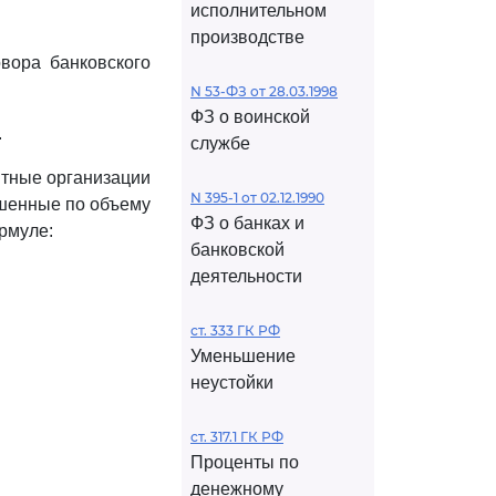
исполнительном
производстве
овора банковского
N 53-ФЗ от 28.03.1998
ФЗ о воинской
.
службе
итные организации
N 395-1 от 02.12.1990
ешенные по объему
ФЗ о банках и
рмуле:
банковской
деятельности
ст. 333 ГК РФ
Уменьшение
неустойки
ст. 317.1 ГК РФ
Проценты по
денежному