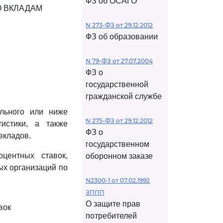
ФЗ об ОСАГО
О ВКЛАДАМ
N 273-ФЗ от 29.12.2012
ФЗ об образовании
N 79-ФЗ от 27.07.2004
ФЗ о
государственной
гражданской службе
льного или ниже
N 275-ФЗ от 29.12.2012
тистики, а также
ФЗ о
вкладов.
государственном
центных ставок,
оборонном заказе
ых организаций по
N2300-1 от 07.02.1992
ЗППП
О защите прав
вок
потребителей