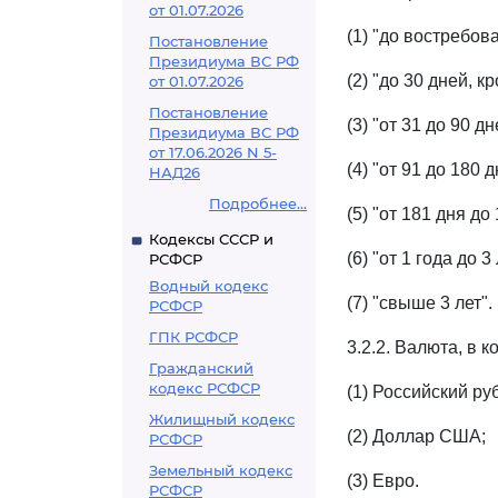
от 01.07.2026
(1) "до востребов
Постановление
Президиума ВС РФ
(2) "до 30 дней, 
от 01.07.2026
Постановление
(3) "от 31 до 90 дн
Президиума ВС РФ
от 17.06.2026 N 5-
(4) "от 91 до 180 д
НАД26
Подробнее...
(5) "от 181 дня до 
Кодексы СССР и
(6) "от 1 года до 3 
РСФСР
Водный кодекс
(7) "свыше 3 лет".
РСФСР
ГПК РСФСР
3.2.2. Валюта, в 
Гражданский
кодекс РСФСР
(1) Российский ру
Жилищный кодекс
(2) Доллар США;
РСФСР
Земельный кодекс
(3) Евро.
РСФСР