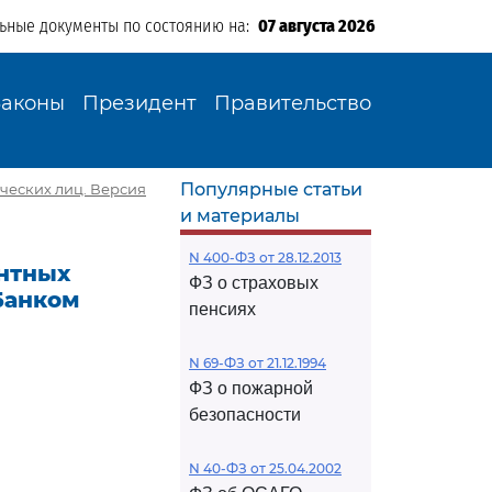
льные документы по состоянию на:
07 августа 2026
Законы
Президент
Правительство
Популярные статьи
ческих лиц. Версия
и материалы
N 400-ФЗ от 28.12.2013
ентных
ФЗ о страховых
 Банком
пенсиях
N 69-ФЗ от 21.12.1994
ФЗ о пожарной
безопасности
N 40-ФЗ от 25.04.2002