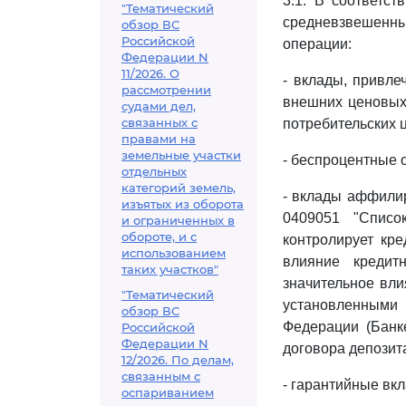
3.1. В соответс
"Тематический
средневзвешенны
обзор ВС
Российской
операции:
Федерации N
11/2026. О
- вклады, привл
рассмотрении
внешних ценовых 
судами дел,
связанных с
потребительских ц
правами на
земельные участки
- беспроцентные 
отдельных
категорий земель,
- вклады аффили
изъятых из оборота
0409051 "Списо
и ограниченных в
обороте, и с
контролирует кре
использованием
влияние кредит
таких участков"
значительное вли
"Тематический
установленным
обзор ВС
Федерации (Банке
Российской
Федерации N
договора депозита
12/2026. По делам,
связанным с
- гарантийные вк
оспариванием