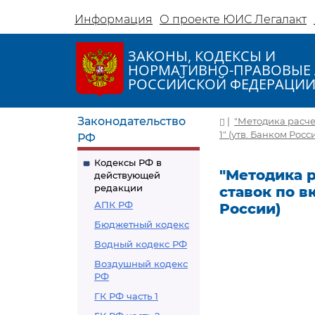
Информация
О проекте ЮИС Легалакт
ЗАКОНЫ, КОДЕКСЫ И
НОРМАТИВНО-ПРАВОВЫЕ 
РОССИЙСКОЙ ФЕДЕРАЦИ
Законодательство
|
"Методика расче
1" (утв. Банком Росс
РФ
Кодексы РФ в
"Методика 
действующей
редакции
ставок по в
АПК РФ
России)
Бюджетный кодекс
Водный кодекс РФ
Воздушный кодекс
РФ
ГК РФ часть 1