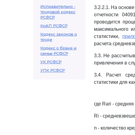
Исправительно -
3.2.2.1. На осно
трудовой кодекс
отчетности 040
РСФСР
проводится проц
КоАП РСФСР
максимального и
Кодекс законов о
статистики,
прил
труде
расчета средневз
Кодекс о браке и
семье РСФСР
3.3. Не рассчиты
УК РСФСР
привлечения в слу
УПК РСФСР
3.4. Расчет ср
статистики для к
где Rari - средня
Ri - средневзвеше
n - количество кр