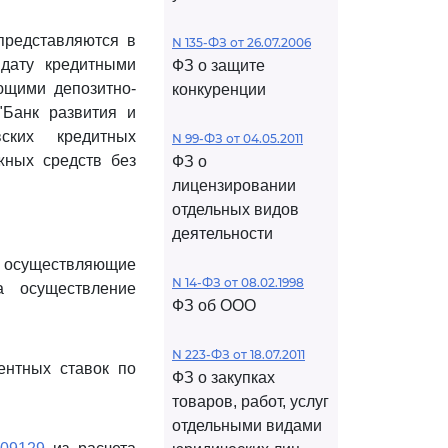
представляются в
N 135-ФЗ от 26.07.2006
дату кредитными
ФЗ о защите
ющими депозитно-
конкуренции
"Банк развития и
вских кредитных
N 99-ФЗ от 04.05.2011
жных средств без
ФЗ о
лицензировании
отдельных видов
деятельности
и, осуществляющие
N 14-ФЗ от 08.02.1998
а осуществление
ФЗ об ООО
N 223-ФЗ от 18.07.2011
ентных ставок по
ФЗ о закупках
товаров, работ, услуг
отдельными видами