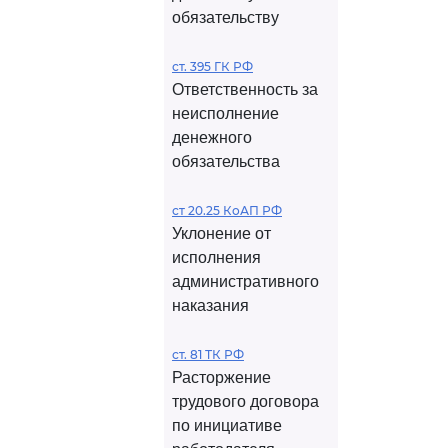
обязательству
ст. 395 ГК РФ
Ответственность за
неисполнение
денежного
обязательства
ст 20.25 КоАП РФ
Уклонение от
исполнения
административного
наказания
ст. 81 ТК РФ
Расторжение
трудового договора
по инициативе