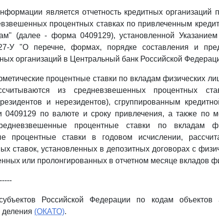
информации является отчетность кредитных организаций
евзвешенных процентных ставках по привлеченным кредит
там" (далее - форма 0409129), установленной Указанием
27-У "О перечне, формах, порядке составления и пр
тных организаций в Центральный банк Российской Федераци
фметические процентные ставки по вкладам физических лиц
ссчитываются из средневзвешенных процентных ст
(резидентов и нерезидентов), сгруппированным кредитно
и 0409129 по валюте и сроку привлечения, а также по м
редневзвешенные процентные ставки по вкладам ф
ые процентные ставки в годовом исчислении, рассчит
ых ставок, установленных в депозитных договорах с физи
нных или пролонгированных в отчетном месяце вкладов фи
-----
субъектов Российской Федерации по кодам объектов а
о деления
(ОКАТО)
.