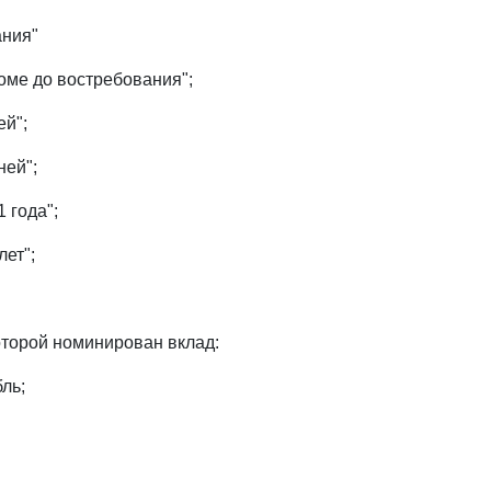
ания"
кроме до востребования";
ей";
ней";
1 года";
лет";
которой номинирован вклад:
бль;