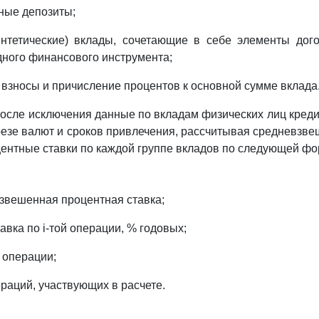
ные депозиты;
интетические) вклады, сочетающие в себе элементы дог
дного финансового инструмента;
 взносы и причисление процентов к основной сумме вклада
после исключения данные по вкладам физических лиц кред
резе валют и сроков привлечения, рассчитывая средневзв
ентные ставки по каждой группе вкладов по следующей фо
взвешенная процентная ставка;
тавка по i-той операции, % годовых;
й операции;
ераций, участвующих в расчете.