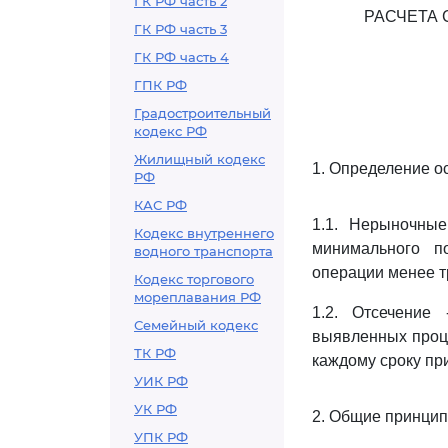
ГК РФ часть 2
РАСЧЕТА 
ГК РФ часть 3
ГК РФ часть 4
ГПК РФ
Градостроительный
кодекс РФ
Жилищный кодекс
1. Определение о
РФ
КАС РФ
1.1. Нерыночны
Кодекс внутреннего
минимального по
водного транспорта
операции менее т
Кодекс торгового
мореплавания РФ
1.2. Отсечение
Семейный кодекс
выявленных проце
ТК РФ
каждому сроку пр
УИК РФ
УК РФ
2. Общие принци
УПК РФ