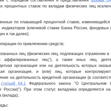
твии с порядком составления и представления
формы 04
х процентных ставок по вкладам физических лиц исклю
еченные по плавающей процентной ставке, изменяющейся 
индикаторов (ключевой ставки Банка России, фондовых 
ен и так далее);
операции по привлечению средств;
рованных лиц (физических лиц, подлежащих отражению в
к аффилированных лиц"), а также иных лиц, деяте
дитная организация или на деятельность которых оказы
ная организация, и (или) лиц, которые контролирую
яние на деятельность кредитной организации (в соответст
и
статьей 64.1
Федерального закона "О Центральном б
 России)"). При этом статус вкладчика определяется н
 (вклада);
лады;