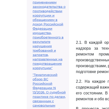
применением
законодательства о
противодействии
коррупции и
обращением в
доход Российской
Федерации
имущества,
приобретенного в
результате
2.1. В каждой о
нарушения
надзора за тех
требований и
ремонтом пром
запретов,
направленных на
производствен
предотвращение
производствами, 
коррупции"
подготовке ремонт
"Тематический
обзор ВС
2.2. На каждое 
Российской
содержащий важне
Федерации N
13/2026. О судебной
его состоянии. В
практике по делам,
ремонтов и обо в
связанным с
самовольным
В процессе экс