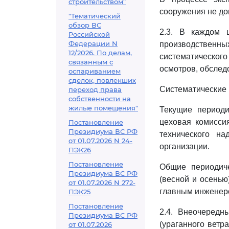
строительством"
сооружения не до
"Тематический
обзор ВС
2.3. В каждом 
Российской
Федерации N
производственны
12/2026. По делам,
систематического
связанным с
осмотров, обсле
оспариванием
сделок, повлекших
Систематические 
переход права
собственности на
жилые помещения"
Текущие периоди
цеховая комисси
Постановление
Президиума ВС РФ
технического н
от 01.07.2026 N 24-
организации.
ПЭК26
Постановление
Общие периодиче
Президиума ВС РФ
(весной и осенью
от 01.07.2026 N 272-
главным инженеро
ПЭК25
Постановление
2.4. Внеочередн
Президиума ВС РФ
(ураганного ветра
от 01.07.2026