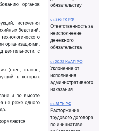
бованию органов
обязательству
ст. 395 ГК РФ
укций, истечения
Ответственность за
ихийных бедствий,
неисполнение
технологического
денежного
ми организациями,
обязательства
 деятельности, с
ст 20.25 КоАП РФ
Уклонение от
ия (стен, колонн,
исполнения
рукций, в которых
административного
наказания
лане и по высоте
в не реже одного
ст. 81 ТК РФ
да.
Расторжение
трудового договора
оформляются:
по инициативе