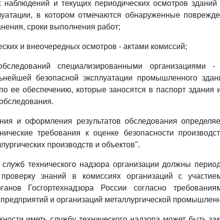
х наблюдений и текущих периодических осмотров зданий
луатации, в котором отмечаются обнаруженные поврежде
анения, сроки выполнения работ;
еских и внеочередных осмотров - актами комиссий;
обследований специализированными организациями -
ьнейшей безопасной эксплуатации промышленного здан
о ее обеспечению, которые заносятся в паспорт здания 
обследования.
ния и оформления результатов обследования определя
хнические требования к оценке безопасности производс
лургических производств и объектов".
 служб технического надзора организации должны период
 проверку знаний в комиссиях организаций с участие
рганов Госгортехнадзора России согласно требовани
 предприятий и организаций металлургической промышленн
жности иметь службу технического надзора может быть за