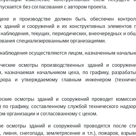
пускается без согласования с автором проекта.
цехе и производстве должен быть обеспечен контрол
х зданий и сооружений и их конструктивных элементов 
 наблюдения, текущих, периодических, внеочередных и об
дования специализированными организациями.
наблюдения осуществляются лицом, назначенным начальни
ческие осмотры производственных зданий и сооружен
я, назначаемая начальником цеха, по графику, разрабат
адзора и утверждаемому главным инженером (техничес
ские осмотры зданий и сооружений проводит комисси
) по графику, составленному службой технического надзо
м организации и согласованному с цехом.
ые осмотры зданий и сооружений проводятся после ст
, ливня, снегопада, землетрясение и т.п.), пожаров, взрыво