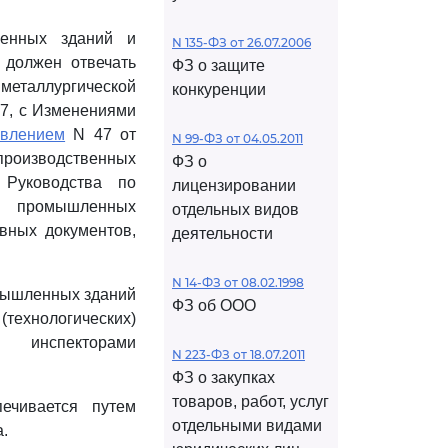
венных зданий и
N 135-ФЗ от 26.07.2006
 должен отвечать
ФЗ о защите
металлургической
конкуренции
7, с Изменениями
овлением
N 47 от
N 99-ФЗ от 04.05.2011
производственных
ФЗ о
 Руководства по
лицензировании
й промышленных
отдельных видов
вных документов,
деятельности
N 14-ФЗ от 08.02.1998
омышленных зданий
ФЗ об ООО
ехнологических)
и инспекторами
N 223-ФЗ от 18.07.2011
ФЗ о закупках
товаров, работ, услуг
ечивается путем
отдельными видами
.