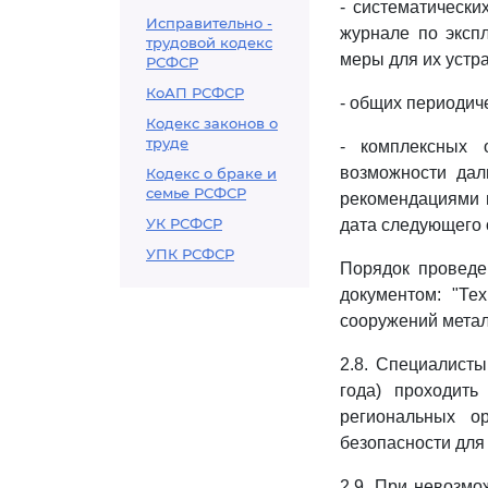
- систематически
Исправительно -
журнале по эксп
трудовой кодекс
меры для их устр
РСФСР
КоАП РСФСР
- общих периодич
Кодекс законов о
труде
- комплексных 
возможности дал
Кодекс о браке и
семье РСФСР
рекомендациями п
УК РСФСР
дата следующего 
УПК РСФСР
Порядок проведе
документом: "Те
сооружений метал
2.8. Специалисты
года) проходить
региональных о
безопасности для
2.9. При невозмо