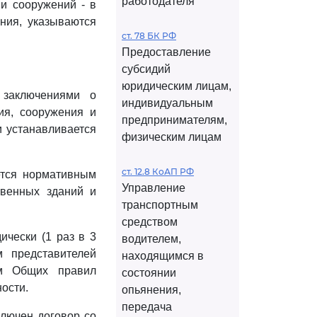
работодателя
 и сооружений - в
ния, указываются
ст. 78 БК РФ
Предоставление
субсидий
юридическим лицам,
 заключениями о
индивидуальным
ия, сооружения и
предпринимателям,
и устанавливается
физическим лицам
ст. 12.8 КоАП РФ
ется нормативным
Управление
твенных зданий и
транспортным
средством
ически (1 раз в 3
водителем,
м представителей
находящимся в
ям Общих правил
состоянии
ости.
опьянения,
передача
ключен договор со