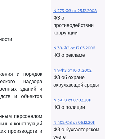
N 273-ФЗ от 25.12.2008
ФЗ о
противодействии
коррупции
ности
N 38-ФЗ от 13.03.2006
ФЗ о рекламе
N 7-ФЗ от 10.01.2002
жения и порядок
ФЗ об охране
еского надзора
окружающей среды
твенных зданий и
одств и объектов
N 3-ФЗ от 07.02.2011
ФЗ о полиции
онным персоналом
N 402-ФЗ от 06.12.2011
льных конструкций
ФЗ о бухгалтерском
ких производств и
учете