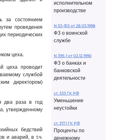
исполнительном
производстве
ь за состоянием
N 53-ФЗ от 28.03.1998
путем проведения
ФЗ о воинской
щих периодических
службе
ком цеха.
N 395-1 от 02.12.1990
ФЗ о банках и
ий цеха проводит
банковской
ываемому службой
деятельности
ким директором)
ст. 333 ГК РФ
Уменьшение
я два раза в год
неустойки
ра, утвержденному
ст. 317.1 ГК РФ
ихийных бедствий
Проценты по
в и аварий, в т.ч.
денежному