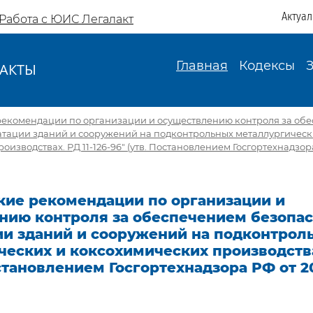
Актуа
Работа с ЮИС Легалакт
Главная
Кодексы
АКТЫ
И
рекомендации по организации и осуществлению контроля за об
атации зданий и сооружений на подконтрольных металлургическ
изводствах. РД 11-126-96" (утв. Постановлением Госгортехнадзора
кие рекомендации по организации и
нию контроля за обеспечением безопа
ии зданий и сооружений на подконтрол
еских и коксохимических производствах
остановлением Госгортехнадзора РФ от 20