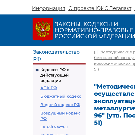
Информация
О проекте ЮИС Легалакт
ЗАКОНЫ, КОДЕКСЫ И
НОРМАТИВНО-ПРАВОВЫЕ 
РОССИЙСКОЙ ФЕДЕРАЦИ
Законодательство
|
"Методические 
безопасной эксплу
РФ
коксохимических про
51)
Кодексы РФ в
действующей
редакции
"Методичес
АПК РФ
осуществле
Бюджетный кодекс
эксплуатац
Водный кодекс РФ
металлургич
Воздушный кодекс
96" (утв. П
РФ
51)
ГК РФ часть 1