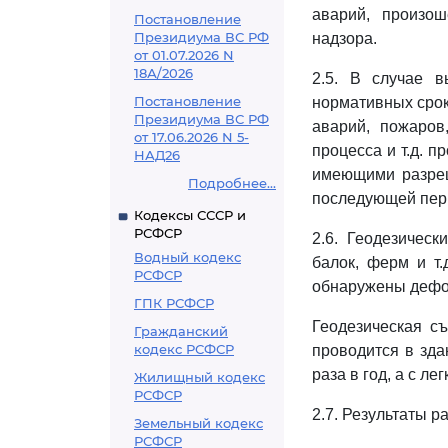
аварий, произо
Постановление
Президиума ВС РФ
надзора.
от 01.07.2026 N
18А/2026
2.5. В случае в
Постановление
нормативных сро
Президиума ВС РФ
аварий, пожаров
от 17.06.2026 N 5-
процесса и т.д. 
НАД26
имеющими разреш
Подробнее...
последующей пери
Кодексы СССР и
РСФСР
2.6. Геодезическ
Водный кодекс
балок, ферм и т.
РСФСР
обнаружены дефор
ГПК РСФСР
Геодезическая с
Гражданский
кодекс РСФСР
проводится в зд
раза в год, а с л
Жилищный кодекс
РСФСР
2.7. Результаты 
Земельный кодекс
РСФСР