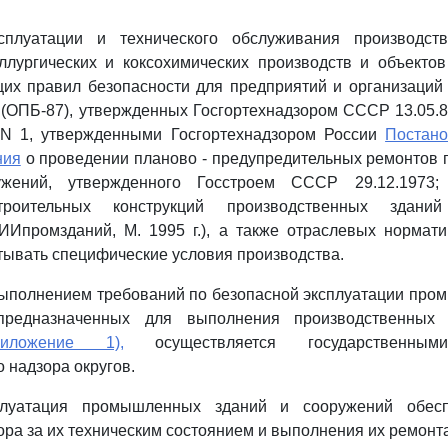
ксплуатации и технического обслуживания производст
ллургических и коксохимических производств и объектов
их правил безопасности для предприятий и организаций 
(ОПБ-87), утвержденных Госгортехнадзором СССР 13.05.8
N 1, утвержденными Госгортехнадзором России
Постан
ния
о проведении планово - предупредительных ремонтов 
жений, утвержденного Госстроем СССР 29.12.1973;
строительных конструкций производственных здани
ИИпромзданий, М. 1995 г.), а также отраслевых нормати
ывать специфические условия производства.
 выполнением требований по безопасной эксплуатации пр
предназначенных для выполнения производственных (т
риложение 1),
осуществляется государственным
 надзора округов.
плуатация промышленных зданий и сооружений обесп
ора за их техническим состоянием и выполнения их ремонта