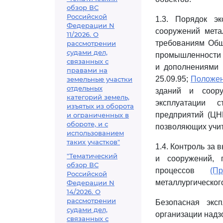
обзор ВС
Российской
1.3. Порядок э
Федерации N
сооружений мета
11/2026. О
требованиям Общ
рассмотрении
судами дел,
промышленности 
связанных с
и дополнениями 
правами на
25.09.95;
Положе
земельные участки
отдельных
зданий и соору
категорий земель,
эксплуатации 
изъятых из оборота
предприятий (ЦН
и ограниченных в
обороте, и с
позволяющих учит
использованием
таких участков"
1.4. Контроль за
"Тематический
и сооружений, 
обзор ВС
процессов
(П
Российской
металлургического
Федерации N
14/2026. О
рассмотрении
Безопасная экс
судами дел,
организации надз
связанных с