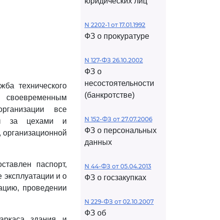
юридических лиц
N 2202-1 от 17.01.1992
ФЗ о прокуратуре
N 127-ФЗ 26.10.2002
ФЗ о
несостоятельности
жба технического
(банкротстве)
и своевременным
рганизации все
N 152-ФЗ от 27.07.2006
ны за цехами и
ФЗ о персональных
, организационной
данных
ставлен паспорт,
N 44-ФЗ от 05.04.2013
 эксплуатации и о
ФЗ о госзакупках
тацию, проведении
N 229-ФЗ от 02.10.2007
ФЗ об
аркаса здания и