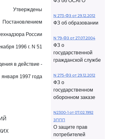
ФЗ об ОСАГО
Утверждены
N 273-ФЗ от 29.12.2012
Постановлением
ФЗ об образовании
технадзора России
N 79-ФЗ от 27.07.2004
ФЗ о
екабря 1996 г. N 51
государственной
гражданской службе
ения в действие -
N 275-ФЗ от 29.12.2012
 января 1997 года
ФЗ о
государственном
оборонном заказе
N2300-1 от 07.02.1992
ИЙ
ЗППП
О защите прав
КИХ
потребителей