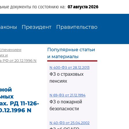
льные документы по состоянию на:
07 августа 2026
Законы
Президент
Правительство
Популярные статьи
еспечением
их и
и материалы
 РФ от 20.12.1996 N
N 400-ФЗ от 28.12.2013
ФЗ о страховых
пенсиях
сной
ьных
N 69-ФЗ от 21.12.1994
ФЗ о пожарной
. РД 11-126-
безопасности
.12.1996 N
N 40-ФЗ от 25.04.2002