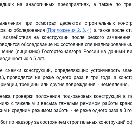
шедших на аналогичных предприятиях, а также по тре
ыявления при осмотрах дефектов строительных констр
ков их обследования
(Приложения 2,
3,
4),
а также после ст
, воздействия на конструкции после резкого изменения 
проводится обследование их состояния специализированны
ение (лицензию) Госгортехнадзора России на данный вид
одичностью в 5 лет.
ие съемки конструкций, определяющих устойчивость здан
д.), проводятся не реже одного раза в три года, а конст
мации, трещины или другие повреждения, - немедленно.
ъемка проверки положения подкрановых конструкций в п
аниях с тяжелым и весьма тяжелым режимом работы крано
егким и средним режимом работы - не реже одного раза в 3 го
работ по надзору за состоянием строительных конструкций 