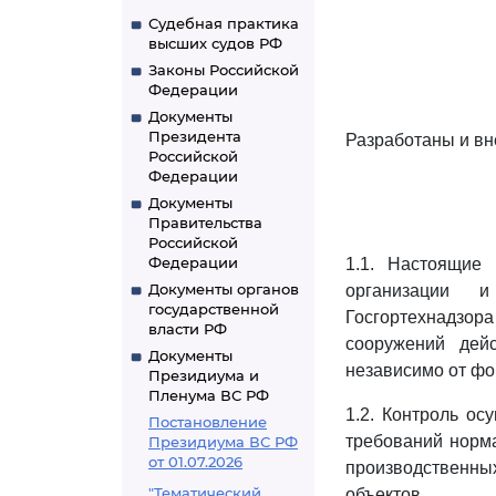
Судебная практика
высших судов РФ
Законы Российской
Федерации
Документы
Президента
Разработаны и вн
Российской
Федерации
Документы
Правительства
Российской
Федерации
1.1. Настоящие
Документы органов
организации и
государственной
Госгортехнадзор
власти РФ
сооружений дейс
Документы
независимо от фо
Президиума и
Пленума ВС РФ
1.2. Контроль о
Постановление
требований норма
Президиума ВС РФ
от 01.07.2026
производственных
"Тематический
объектов.