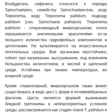
Возбудитель сифилиса относится к порядку
Spirochaetales, семейству Spirochaetaeceae, роду
Treponema, виду Treponema pallidum, подвиду
pallidum (син. Spirochaeta pallidum). Treponema
pallidum - спиралевидный микроорганизм, плохо
окрашивается анилиновыми красителями из-за
большого количества гидрофобных компонентов в
цитоплазме. Не культивируется на искусственных
питательных средах. Вне организма неустойчива,
гибнет при нагревании, высушивании, под влиянием
большинства антисептиков, в кислой и щелочной
среде. Устойчива при низких температурах, во
влажной среде.
Кроме спириллярной, микроорганизм также может
существовать в виде цист, L-форм и полимембранных
фагосом. Циста является формой выживания
бледной трепонемы в неблагоприятных условиях
среды, рассматривается как стадия покоя T. pallidum и