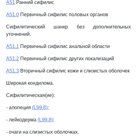
A51
Ранний сифилис
A51.0
Первичный сифилис половых органов
Сифилитический шанкр без дополнительных
уточнений.
A51.1
Первичный сифилис анальной области
A51.2
Первичный сифилис других локализаций
A51.3
Вторичный сифилис кожи и слизистых оболочек
Широкая кондилома.
Сифилитическая(ие):
- алопеция
(L99.8)
;
- лейкодерма
(L99.8)
;
- очаги на слизистых оболочках.