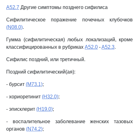
A52.7
Другие симптомы позднего сифилиса
Сифилитическое поражение почечных клубочков
(N08.0)
.
Гумма (сифилитическая) любых локализаций, кроме
классифицированных в рубриках
A52.0
-
A52.3
.
Сифилис поздний, или третичный.
Поздний сифилитический(ая):
- бурсит
(M73.1)
;
- хориоретинит
(H32.0)
;
- эписклерит
(H19.0)
;
- воспалительное заболевание женских тазовых
органов
(N74.2)
;