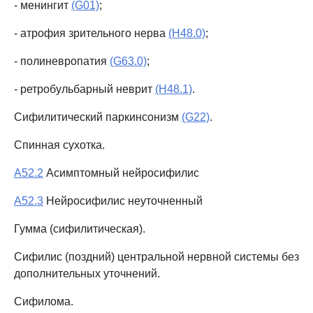
- менингит
(G01)
;
- атрофия зрительного нерва
(H48.0)
;
- полиневропатия
(G63.0)
;
- ретробульбарный неврит
(H48.1)
.
Сифилитический паркинсонизм
(G22)
.
Спинная сухотка.
A52.2
Асимптомный нейросифилис
A52.3
Нейросифилис неуточненный
Гумма (сифилитическая).
Сифилис (поздний) центральной нервной системы без
дополнительных уточнений.
Сифилома.