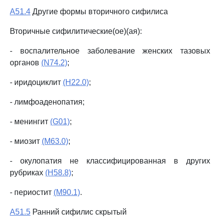
A51.4
Другие формы вторичного сифилиса
Вторичные сифилитические(ое)(ая):
- воспалительное заболевание женских тазовых
органов
(N74.2)
;
- иридоциклит
(H22.0)
;
- лимфоаденопатия;
- менингит
(G01)
;
- миозит
(M63.0)
;
- окулопатия не классифицированная в других
рубриках
(H58.8)
;
- периостит
(M90.1)
.
A51.5
Ранний сифилис скрытый