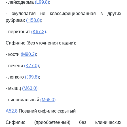
- лейкодерма
(L99.8)
;
- окулопатия не классифицированная в других
рубриках
(H58.8)
;
- перитонит
(K67.2)
.
Сифилис (без уточнения стадии):
- кости
(M90.2)
;
- печени
(K77.0)
;
- легкого
(J99.8)
;
- мышц
(M63.0)
;
- синовиальный
(M68.0)
.
A52.8
Поздний сифилис скрытый
Сифилис (приобретенный) без клинических