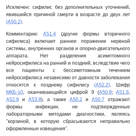
Исключен: сифилис без дополнительных уточнений,
явившийся причиной смерти в возрасте до двух лет
(A50.2)
.
Комментарии:
A51.4
(другие формы вторичного
сифилиса) включает раннее поражение нервной
системы, внутренних органов и опорно-двигательного
аппарата. Нет разделения асимптомного
нейросифилиса на ранний и поздний, вследствие чего
все пациенты с бессимптомным течением
нейросифилиса независимо от давности заболевания
относятся к позднему сифилису
(A52.2)
. Шифр
МКБ-10
, оканчивающийся цифрой 9 (
A50.9
;
A51.9
,
A52.9
и
A53.9
), а также
A50.2
и
A50.7
отражают
формы инфекции, не подтвержденные
лабораторными методами диагностики, являясь
"корзиной, в которую сбрасываются неправильно
оформленные извещения".