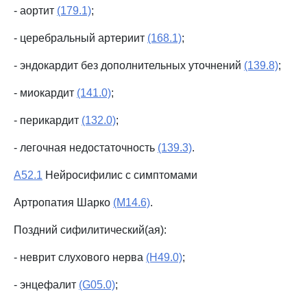
- аортит
(179.1)
;
- церебральный артериит
(168.1)
;
- эндокардит без дополнительных уточнений
(139.8)
;
- миокардит
(141.0)
;
- перикардит
(132.0)
;
- легочная недостаточность
(139.3)
.
A52.1
Нейросифилис с симптомами
Артропатия Шарко
(M14.6)
.
Поздний сифилитический(ая):
- неврит слухового нерва
(H49.0)
;
- энцефалит
(G05.0)
;