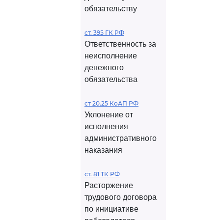
обязательству
ст. 395 ГК РФ
Ответственность за
неисполнение
денежного
обязательства
ст 20.25 КоАП РФ
Уклонение от
исполнения
административного
наказания
ст. 81 ТК РФ
Расторжение
трудового договора
по инициативе