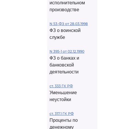
исполнительном
производстве
N 53-ФЗ от 28.03.1998
ФЗ о воинской
службе
N 395-1 от 02.12.1990
ФЗ о банках и
банковской
деятельности
ст. 333 ГК РФ
Уменьшение
неустойки
ст. 317.1 ГК РФ
Проценты по
денежному