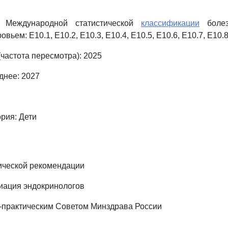
 Международной статистической
классификации
болез
вьем: E10.1, E10.2, E10.3, E10.4, E10.5, E10.6, E10.7, E10.8
частота пересмотра): 2025
днее: 2027
рия: Дети
ической рекомендации
иация эндокринологов
-практическим Советом Минздрава России