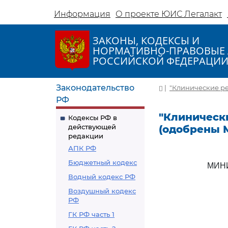
Информация
О проекте ЮИС Легалакт
ЗАКОНЫ, КОДЕКСЫ И
НОРМАТИВНО-ПРАВОВЫЕ 
РОССИЙСКОЙ ФЕДЕРАЦИ
Законодательство
|
"Клинические ре
РФ
"Клинически
Кодексы РФ в
действующей
(одобрены 
редакции
АПК РФ
Бюджетный кодекс
МИН
Водный кодекс РФ
Воздушный кодекс
РФ
ГК РФ часть 1