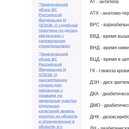
АТ - антитела
"Тематический
обзор ВС
АТХ - анатомо-те
Российской
Федерации N
ВРС - вариабельн
13/2026. О судебной
практике по делам,
связанным с
ВВД - время выше
самовольным
строительством"
ВНД - время ниже
"Тематический
обзор ВС
ВЦД - время в це
Российской
Федерации N
ГК - глюкоза кров
11/2026. О
рассмотрении
ДЗН - диск зрител
судами дел,
связанных с
ДКА - диабетичес
правами на
земельные участки
ДМО - диабетичес
отдельных
категорий земель,
изъятых из оборота
ДНК - дезоксириб
и ограниченных в
обороте, и с
ДН - диабетическ