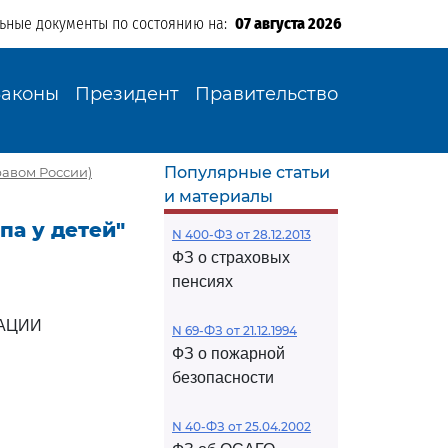
льные документы по состоянию на:
07 августа 2026
Законы
Президент
Правительство
Популярные статьи
равом России)
и материалы
па у детей"
N 400-ФЗ от 28.12.2013
ФЗ о страховых
пенсиях
АЦИИ
N 69-ФЗ от 21.12.1994
ФЗ о пожарной
безопасности
N 40-ФЗ от 25.04.2002