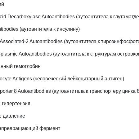
ий
cid Decarboxylase Autoantibodies (аутоантитела к глутаматд
antibodies (аутоантитела к инсулину)
a-Associated-2 Autoantibodies (аутоантитела к тирозинфосфот
ytoplasmic Autoantibodies (аутоантитела к структурам островк
анный гемоглобин
cyte Antigens (человеческий лейкоцитарный антиген)
porter 8 Autoantibodies (аутоантитела к транспортеру цинка 8
я гипертензия
е давление
инпревращающий фермент