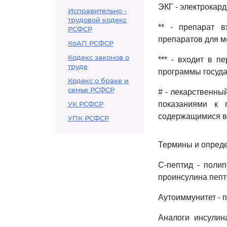
ЭКГ - электрокар
Исправительно -
трудовой кодекс
** - препарат 
РСФСР
препаратов для м
КоАП РСФСР
Кодекс законов о
*** - входит в 
труде
программы госуда
Кодекс о браке и
семье РСФСР
# - лекарственны
УК РСФСР
показаниями к 
содержащимися в 
УПК РСФСР
Термины и опред
С-пептид - поли
проинсулина пепт
Аутоиммунитет - п
Аналоги инсулин