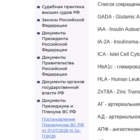
Список сокращен
Судебная практика
высших судов РФ
GADA - Glutamic A
Законы Российской
Федерации
IAA - Insulin Auto
Документы
Президента
IA-2A - Insulinom
Российской
Федерации
ICA - Islet Cell C
Документы
Правительства
HbA1c - гликиров
Российской
Федерации
HLA - Human Leuko
Документы органов
государственной
ZnT8A - Zinc Trans
власти РФ
Документы
АГ - артериальна
Президиума и
Пленума ВС РФ
АД - артериально
Постановление
Президиума ВС РФ
АПФ - ангиотенз
от 01.07.2026 N 24-
ПЭК26