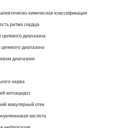
рапевтическо-химическая классификация
ость ритма сердца
 целевого диапазона
 целевого диапазона
левом диапазоне
и
ьного нерва
кий кетоацидоз
кий макулярный отек
онуклеиновая кислота
ая нефропатия