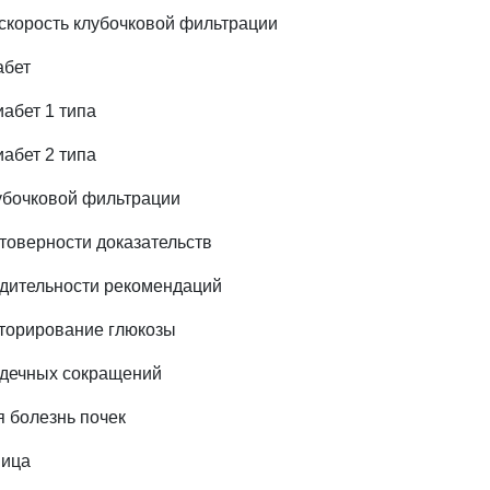
 скорость клубочковой фильтрации
абет
абет 1 типа
абет 2 типа
лубочковой фильтрации
стоверности доказательств
едительности рекомендаций
торирование глюкозы
рдечных сокращений
я болезнь почек
ница