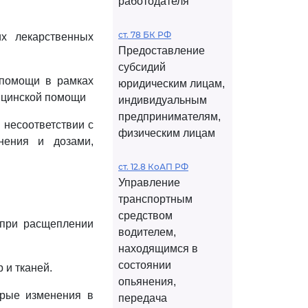
работодателя
ст. 78 БК РФ
х лекарственных
Предоставление
субсидий
 помощи в рамках
юридическим лицам,
ицинской помощи
индивидуальным
предпринимателям,
 несоответствии с
физическим лицам
нения и дозами,
ст. 12.8 КоАП РФ
Управление
транспортным
средством
 при расщеплении
водителем,
находящимся в
состоянии
 и тканей.
опьянения,
орые изменения в
передача