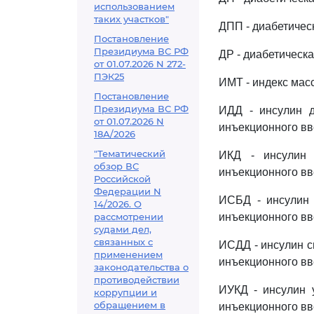
использованием
таких участков"
ДПП - диабетичес
Постановление
Президиума ВС РФ
ДР - диабетическ
от 01.07.2026 N 272-
ПЭК25
ИМТ - индекс мас
Постановление
Президиума ВС РФ
ИДД - инсулин д
от 01.07.2026 N
инъекционного вв
18А/2026
"Тематический
ИКД - инсулин 
обзор ВС
инъекционного вв
Российской
Федерации N
ИСБД - инсулин 
14/2026. О
рассмотрении
инъекционного вв
судами дел,
связанных с
ИСДД - инсулин с
применением
инъекционного вв
законодательства о
противодействии
ИУКД - инсулин у
коррупции и
обращением в
инъекционного вв