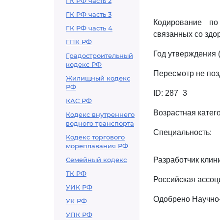
ГК РФ часть 2
ГК РФ часть 3
Кодирование по
ГК РФ часть 4
связанных со здоро
ГПК РФ
Год утверждения (
Градостроительный
кодекс РФ
Пересмотр не поз
Жилищный кодекс
РФ
ID: 287_3
КАС РФ
Возрастная катего
Кодекс внутреннего
водного транспорта
Специальность:
Кодекс торгового
мореплавания РФ
Семейный кодекс
Разработчик клин
ТК РФ
Российская ассоц
УИК РФ
Одобрено Научно
УК РФ
УПК РФ