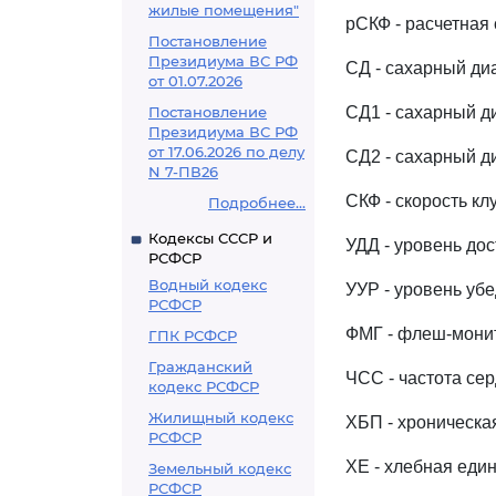
жилые помещения"
рСКФ - расчетная
Постановление
Президиума ВС РФ
СД - сахарный ди
от 01.07.2026
Постановление
СД1 - сахарный ди
Президиума ВС РФ
от 17.06.2026 по делу
СД2 - сахарный ди
N 7-ПВ26
СКФ - скорость к
Подробнее...
Кодексы СССР и
УДД - уровень до
РСФСР
Водный кодекс
УУР - уровень уб
РСФСР
ФМГ - флеш-мони
ГПК РСФСР
Гражданский
ЧСС - частота се
кодекс РСФСР
Жилищный кодекс
ХБП - хроническа
РСФСР
ХЕ - хлебная еди
Земельный кодекс
РСФСР