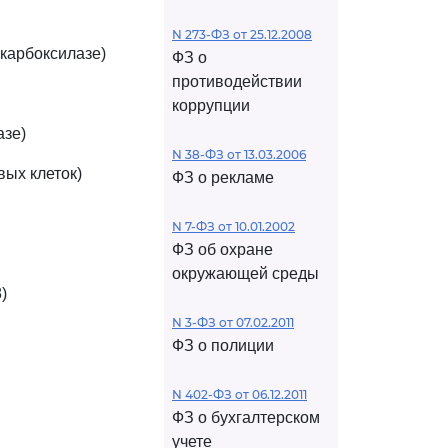
N 273-ФЗ от 25.12.2008
екарбоксилазе)
ФЗ о
противодействии
коррупции
азе)
N 38-ФЗ от 13.03.2006
овых клеток)
ФЗ о рекламе
N 7-ФЗ от 10.01.2002
ФЗ об охране
окружающей среды
)
N 3-ФЗ от 07.02.2011
ФЗ о полиции
N 402-ФЗ от 06.12.2011
ФЗ о бухгалтерском
учете