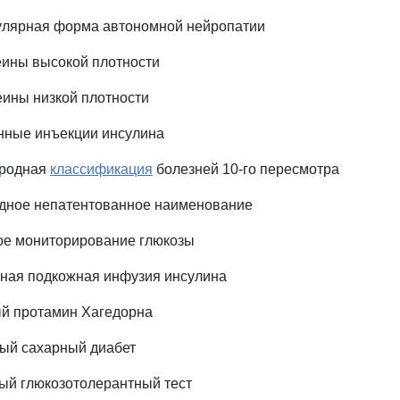
улярная форма автономной нейропатии
еины высокой плотности
ины низкой плотности
нные инъекции инсулина
ародная
классификация
болезней 10-го пересмотра
дное непатентованное наименование
ое мониторирование глюкозы
ная подкожная инфузия инсулина
ый протамин Хагедорна
ый сахарный диабет
ый глюкозотолерантный тест