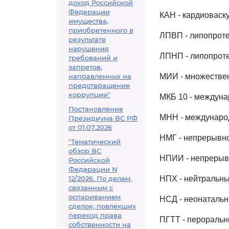
доход Российской
Федерации
КАН - кардиоваск
имущества,
приобретенного в
ЛПВП - липопрот
результате
нарушения
ЛПНП - липопроте
требований и
запретов,
направленных на
МИИ - множестве
предотвращение
коррупции"
МКБ 10 - междун
Постановление
МНН - междунаро
Президиума ВС РФ
от 01.07.2026
НМГ - непрерывн
"Тематический
обзор ВС
НПИИ - непрерыв
Российской
Федерации N
12/2026. По делам,
НПХ - нейтральн
связанным с
оспариванием
НСД - неонатальн
сделок, повлекших
переход права
ПГТТ - пероральн
собственности на