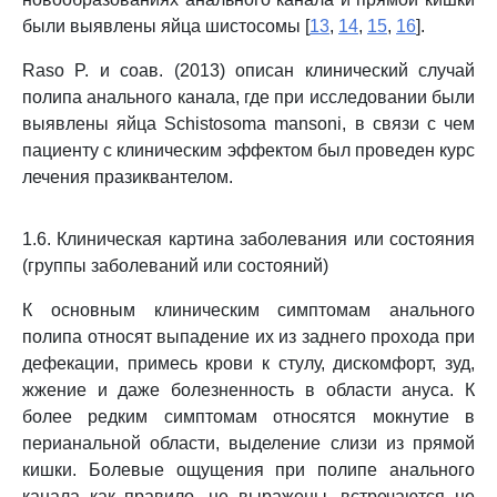
были выявлены яйца шистосомы [
13
,
14
,
15
,
16
].
Raso P. и соав. (2013) описан клинический случай
полипа анального канала, где при исследовании были
выявлены яйца Schistosoma mansoni, в связи с чем
пациенту с клиническим эффектом был проведен курс
лечения празиквантелом.
1.6. Клиническая картина заболевания или состояния
(группы заболеваний или состояний)
К основным клиническим симптомам анального
полипа относят выпадение их из заднего прохода при
дефекации, примесь крови к стулу, дискомфорт, зуд,
жжение и даже болезненность в области ануса. К
более редким симптомам относятся мокнутие в
перианальной области, выделение слизи из прямой
кишки. Болевые ощущения при полипе анального
канала как правило, не выражены, встречаются не