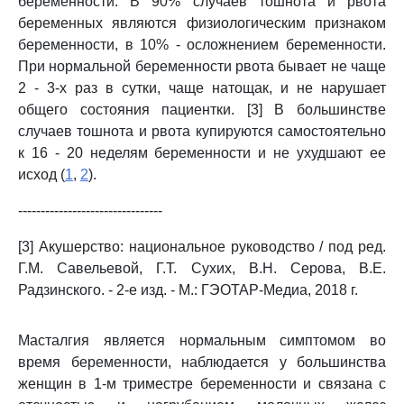
беременности. В 90% случаев тошнота и рвота
беременных являются физиологическим признаком
беременности, в 10% - осложнением беременности.
При нормальной беременности рвота бывает не чаще
2 - 3-х раз в сутки, чаще натощак, и не нарушает
общего состояния пациентки. [3] В большинстве
случаев тошнота и рвота купируются самостоятельно
к 16 - 20 неделям беременности и не ухудшают ее
исход (
1
,
2
).
--------------------------------
[3] Акушерство: национальное руководство / под ред.
Г.М. Савельевой, Г.Т. Сухих, В.Н. Серова, В.Е.
Радзинского. - 2-е изд. - М.: ГЭОТАР-Медиа, 2018 г.
Масталгия является нормальным симптомом во
время беременности, наблюдается у большинства
женщин в 1-м триместре беременности и связана с