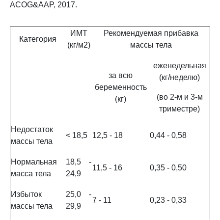
ACOG&AAP, 2017.
ИМТ
Рекомендуемая прибавка
Категория
(кг/м2)
массы тела
еженедельная
за всю
(кг/неделю)
беременность
(во 2-м и 3-м
(кг)
триместре)
Недостаток
< 18,5
12,5 - 18
0,44 - 0,58
массы тела
Нормальная
18,5 -
11,5 - 16
0,35 - 0,50
масса тела
24,9
Избыток
25,0 -
7 - 11
0,23 - 0,33
массы тела
29,9