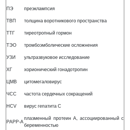
ПЭ
преэклампсия
ТВП
толщина воротникового пространства
ТТГ
тиреотропный гормон
ТЭО
тромбоэмболические осложнения
УЗИ
ультразвуковое исследование
ХГ
хорионический гонадотропин
ЦМВ
цитомегаловирус
ЧСС
частота сердечных сокращений
HCV
вирус гепатита C
плазменный протеин A, ассоциированный с
РАРР-A
беременностью