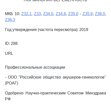
МКБ 10:
Z32.1
,
Z33
,
Z34.0
,
Z34.8
,
Z35.0
-
Z35.9
,
Z36.0
,
Z36.3
Год утверждения (частота пересмотра): 2019
ID: 288
URL
Профессиональные ассоциации
- ООО "Российское общество акушеров-гинекологов"
(РОАГ)
Одобрено Научно-практическим Советом Минздрава
РФ