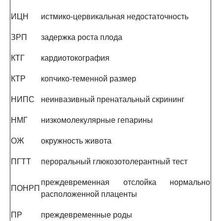
ИЦН
истмико-цервикальная недостаточность
ЗРП
задержка роста плода
КТГ
кардиотокография
КТР
копчико-теменной размер
НИПС
неинвазивный пренатальный скрининг
НМГ
низкомолекулярные гепарины
ОЖ
окружность живота
ПГТТ
пероральный глюкозотолерантный тест
преждевременная отслойка нормально
ПОНРП
расположенной плаценты
ПР
преждевременные роды