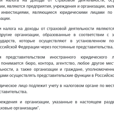
ми налога на доходы от страховой деятельности, ос
ии, являются предприятия, учреждения и организации, вк
 инвестициями, являющиеся юридическими лицами по з
ации.
и налога на доходы от страховой деятельности являются
угие организации, образованные в соответствии с з
сударств, которые осуществляют в установленном по
оссийской Федерации через постоянные представительства.
м представительством иностранного юридического 
понимается бюро, контора, агентство, любое другое ме
льности, а также организации и граждане, уполномочен
ами осуществлять представительские функции в Российск
ическое лицо подлежит учету в налоговом органе по мес
ставительства.
реждения и организации, указанные в настоящем разд
ховые организации".