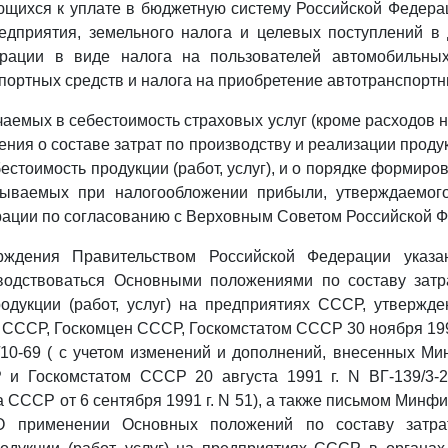
ющихся к уплате в бюджетную систему Российской Федера
едприятия, земельного налога и целевых поступлений 
рации в виде налога на пользователей автомобильных
портных средств и налога на приобретение автотранспортн
чаемых в себестоимость страховых услуг (кроме расходов н
ия о составе затрат по производству и реализации продукц
естоимость продукции (работ, услуг), и о порядке формир
итываемых при налогообложении прибыли, утверждаемог
ации по согласованию с Верховным Советом Российской Ф
рждения Правительством Российской Федерации указа
водствоваться Основными положениями по составу затр
родукции (работ, услуг) на предприятиях СССР, утвержд
ССР, Госкомцен СССР, Госкомстатом СССР 30 ноября 1990 
4/10-69 ( с учетом изменений и дополнений, внесенных М
 Госкомстатом СССР 20 августа 1991 г. N ВГ-139/3-
СССР от 6 сентября 1991 г. N 51), а также письмом Минф
О применении Основных положений по составу затра