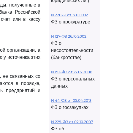
юридических лиц
оды, полученные в
банка Российской
N 2202-1 от 17.01.1992
счет или в кассу
ФЗ о прокуратуре
N 127-ФЗ 26.10.2002
ФЗ о
ой организации, а
несостоятельности
 у источника этих
(банкротстве)
N 152-ФЗ от 27.07.2006
, не связанных со
ФЗ о персональных
аются в порядке,
данных
ь предприятий и
N 44-ФЗ от 05.04.2013
ФЗ о госзакупках
N 229-ФЗ от 02.10.2007
ФЗ об