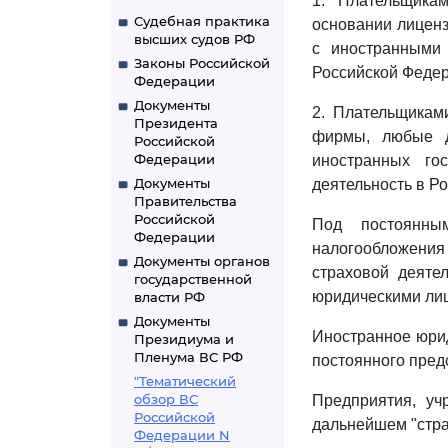
1. Плательщика
Судебная практика
основании лиценз
высших судов РФ
с иностранными
Законы Российской
Российской Федер
Федерации
Документы
2. Плательщикам
Президента
фирмы, любые др
Российской
Федерации
иностранных го
Документы
деятельность в Р
Правительства
Российской
Под постоянны
Федерации
налогообложения 
Документы органов
страховой деяте
государственной
юридическими лиц
власти РФ
Документы
Иностранное юрид
Президиума и
Пленума ВС РФ
постоянного пред
"Тематический
обзор ВС
Предприятия, уч
Российской
дальнейшем "стра
Федерации N