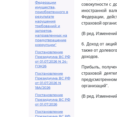
Федерации
совокупности с д
имущества,
иностранной вал
приобретенного в
результате
Федерации, дейс
нарушения
страховой органи
требований и
запретов,
(В ред. Изменени
направленных на
предотвращение
6. Доход от акци
коррупции"
также от долевог
Постановление
доходов.
Президиума ВС РФ
от 01.07.2026 N 24-
ПЭК26
Прибыль, получен
страховой деяте
Постановление
Президиума ВС РФ
предусмотренно
от 01.07.2026 N
организаций".
18А/2026
Постановление
(В ред. Изменени
Президиума ВС РФ
от 01.07.2026
Постановление
Президиума ВС РФ