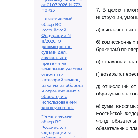
от 01.07.2026 N 272-
7. В целях налог
ПЭК25
инструкции, умен
"Тематический
обзор ВС
а) выплаченных с
Российской
Федерации N
11/2026. О
б) комиссионных 
рассмотрении
брокерам) по опе
судами дел,
связанных с
в) страховых пла
правами на
земельные участки
г) возврата пере
отдельных
категорий земель,
изъятых из оборота
д) отчислений от
и ограниченных в
образуемые в соо
обороте, и с
использованием
е) сумм, вносимы
таких участков"
Российской Феде
"Тематический
Фонд обязательн
обзор ВС
Российской
обязательных пла
Федерации N