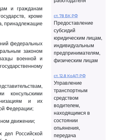
работодателя
цам и гражданам
осударств, кроме
ст. 78 БК РФ
Предоставление
ва, принадлежащие
субсидий
юридическим лицам,
дений федеральных
индивидуальным
еральным законом
предпринимателям,
разцы военной и
физическим лицам
государственному
ст. 12.8 КоАП РФ
Управление
едставительствам,
транспортным
и консульскими
средством
анизациям и их
водителем,
ой Федерации;
находящимся в
состоянии
жном движении;
опьянения,
х дел Российской
передача