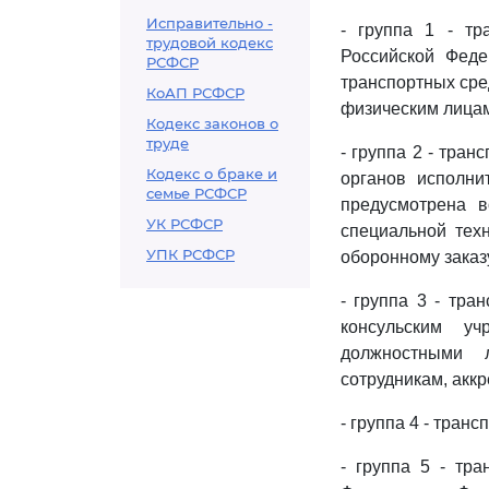
Исправительно -
- группа 1 - т
трудовой кодекс
Российской Феде
РСФСР
транспортных сре
КоАП РСФСР
физическим лицам
Кодекс законов о
труде
- группа 2 - тра
Кодекс о браке и
органов исполни
семье РСФСР
предусмотрена 
УК РСФСР
специальной тех
УПК РСФСР
оборонному заказ
- группа 3 - тра
консульским у
должностными 
сотрудникам, акк
- группа 4 - тра
- группа 5 - тр