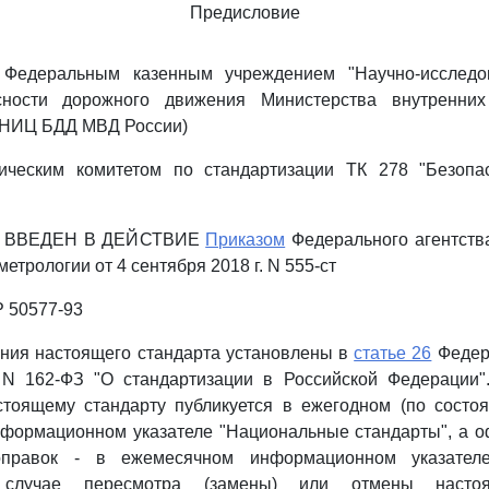
Предисловие
едеральным казенным учреждением "Научно-исследов
сности дорожного движения Министерства внутренних
 НИЦ БДД МВД России)
ческим комитетом по стандартизации ТК 278 "Безопас
 ВВЕДЕН В ДЕЙСТВИЕ
Приказом
Федерального агентств
етрологии от 4 сентября 2018 г. N 555-ст
 50577-93
ния настоящего стандарта установлены в
статье 26
Федера
 N 162-ФЗ "О стандартизации в Российской Федерации
стоящему стандарту публикуется в ежегодном (по состо
нформационном указателе "Национальные стандарты", а 
правок - в ежемесячном информационном указател
 случае пересмотра (замены) или отмены настоя