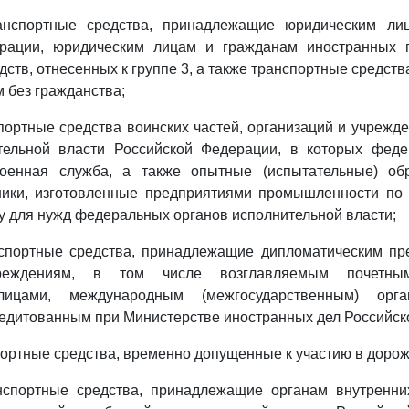
ранспортные средства, принадлежащие юридическим ли
рации, юридическим лицам и гражданам иностранных г
дств, отнесенных к группе 3, а также транспортные средст
 без гражданства;
нспортные средства воинских частей, организаций и учреж
тельной власти Российской Федерации, в которых фед
военная служба, а также опытные (испытательные) об
ники, изготовленные предприятиями промышленности по 
у для нужд федеральных органов исполнительной власти;
нспортные средства, принадлежащие дипломатическим пр
чреждениям, в том числе возглавляемым почетным
лицами, международным (межгосударственным) орг
редитованным при Министерстве иностранных дел Российск
нспортные средства, временно допущенные к участию в доро
анспортные средства, принадлежащие органам внутренни