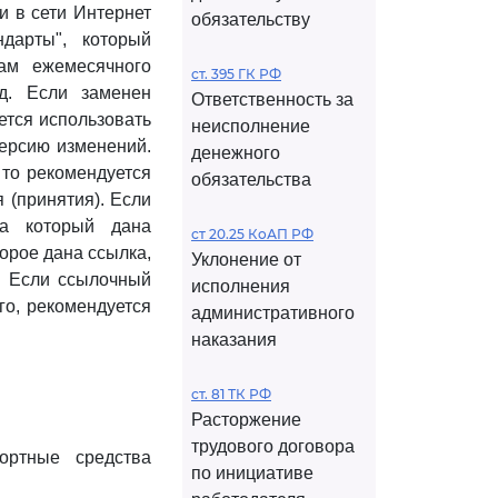
и в сети Интернет
обязательству
дарты", который
ам ежемесячного
ст. 395 ГК РФ
д. Если заменен
Ответственность за
ется использовать
неисполнение
версию изменений.
денежного
 то рекомендуется
обязательства
 (принятия). Если
на который дана
ст 20.25 КоАП РФ
орое дана ссылка,
Уклонение от
. Если ссылочный
исполнения
го, рекомендуется
административного
наказания
ст. 81 ТК РФ
Расторжение
трудового договора
ортные средства
по инициативе