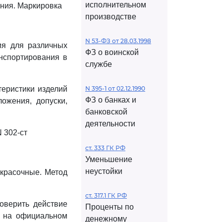
исполнительном
ания. Маркировка
производстве
N 53-ФЗ от 28.03.1998
ия для различных
ФЗ о воинской
анспортирования в
службе
теристики изделий
N 395-1 от 02.12.1990
ФЗ о банках и
ожения, допуски,
банковской
деятельности
N 302-ст
ст. 333 ГК РФ
Уменьшение
неустойки
окрасочные. Метод
ст. 317.1 ГК РФ
оверить действие
Проценты по
- на официальном
денежному