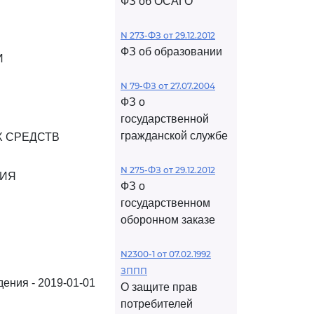
ФЗ об ОСАГО
N 273-ФЗ от 29.12.2012
ФЗ об образовании
И
N 79-ФЗ от 27.07.2004
ФЗ о
государственной
гражданской службе
 СРЕДСТВ
N 275-ФЗ от 29.12.2012
НИЯ
ФЗ о
государственном
оборонном заказе
N2300-1 от 07.02.1992
ЗППП
дения - 2019-01-01
О защите прав
потребителей