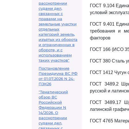
рассмотрении
ГОСТ 9.104 Едина
судами дел,
условий эксплуат
связанных с
правами на
земельные участки
ГОСТ 9.401 Едина
отдельных
требования и ме
категорий земель,
факторов
изъятых из оборота
и ограниченных в
ГОСТ 166 (ИСО 35
обороте, и с
использованием
таких участков"
ГОСТ 380 Сталь у
Постановление
ГОСТ 1412 Чугун 
Президиума ВС РФ
от 01.07.2026 N 24-
ПЭК26
ГОСТ 3489.2 Шри
русской и латинс
"Тематический
обзор ВС
Российской
ГОСТ 3489.17 Шр
Федерации N
латинской графич
14/2026. О
рассмотрении
ГОСТ 4765 Матери
судами дел,
связанных с