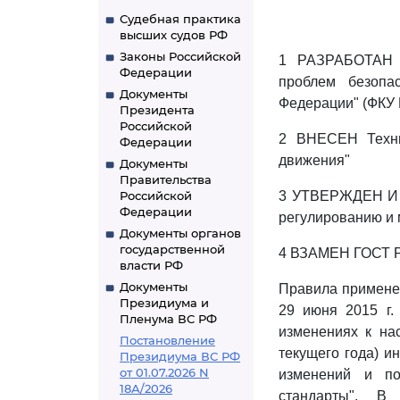
Судебная практика
высших судов РФ
Законы Российской
1 РАЗРАБОТАН Ф
Федерации
проблем безопа
Документы
Федерации" (ФКУ
Президента
Российской
2 ВНЕСЕН Техни
Федерации
движения"
Документы
Правительства
Российской
3 УТВЕРЖДЕН И
Федерации
регулированию и м
Документы органов
государственной
4 ВЗАМЕН ГОСТ Р
власти РФ
Документы
Правила примене
Президиума и
29 июня 2015 г.
Пленума ВС РФ
изменениях к на
Постановление
текущего года) и
Президиума ВС РФ
от 01.07.2026 N
изменений и по
18А/2026
стандарты". В