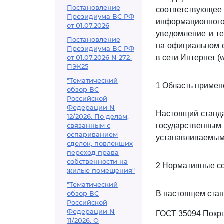
Постановление
соответствующе
Президиума ВС РФ
информационног
от 01.07.2026
уведомление и т
Постановление
на официальном с
Президиума ВС РФ
от 01.07.2026 N 272-
в сети Интернет (
ПЭК25
"Тематический
1 Область примен
обзор ВС
Российской
Федерации N
Настоящий станда
12/2026. По делам,
связанным с
государственн
оспариванием
устанавливаемым 
сделок, повлекших
переход права
собственности на
2 Нормативные с
жилые помещения"
"Тематический
обзор ВС
В настоящем стан
Российской
Федерации N
ГОСТ 35094 Покры
11/2026. О