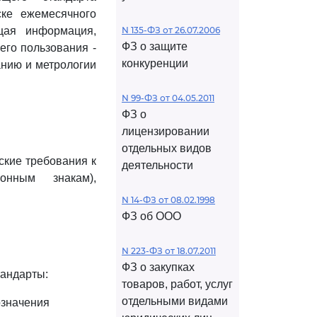
ке ежемесячного
щая информация,
N 135-ФЗ от 26.07.2006
ФЗ о защите
го пользования -
конкуренции
анию и метрологии
N 99-ФЗ от 04.05.2011
ФЗ о
лицензировании
отдельных видов
ские требования к
деятельности
онным знакам),
N 14-ФЗ от 08.02.1998
ФЗ об ООО
N 223-ФЗ от 18.07.2011
ФЗ о закупках
тандарты:
товаров, работ, услуг
отдельными видами
означения