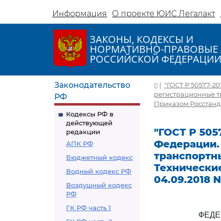
Информация
О проекте ЮИС Легалакт
ЗАКОНЫ, КОДЕКСЫ И
НОРМАТИВНО-ПРАВОВЫЕ 
РОССИЙСКОЙ ФЕДЕРАЦИ
Законодательство
|
"ГОСТ Р 50577-2
регистрационные тр
РФ
Приказом Росстандарт
Кодексы РФ в
действующей
"ГОСТ Р 505
редакции
Федерации.
АПК РФ
транспортн
Бюджетный кодекс
Технические
Водный кодекс РФ
04.09.2018 N 
Воздушный кодекс
РФ
ГК РФ часть 1
ФЕДЕ