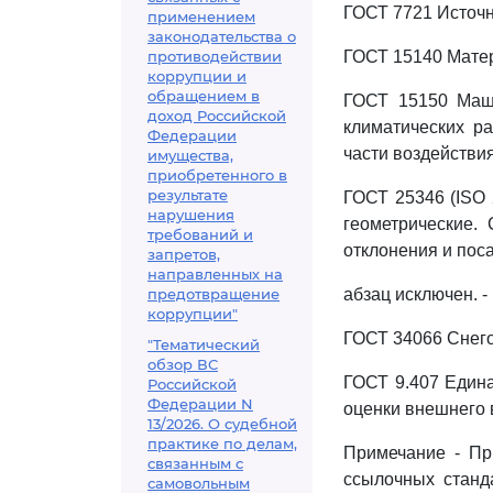
ГОСТ 7721 Источн
применением
законодательства о
противодействии
ГОСТ 15140 Мате
коррупции и
обращением в
ГОСТ 15150 Маши
доход Российской
климатических ра
Федерации
части воздействи
имущества,
приобретенного в
результате
ГОСТ 25346 (ISO 
нарушения
геометрические.
требований и
отклонения и пос
запретов,
направленных на
предотвращение
абзац исключен. -
коррупции"
ГОСТ 34066 Снего
"Тематический
обзор ВС
ГОСТ 9.407 Едина
Российской
Федерации N
оценки внешнего 
13/2026. О судебной
практике по делам,
Примечание - Пр
связанным с
ссылочных станд
самовольным