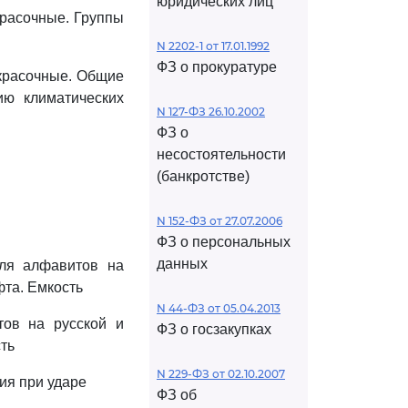
юридических лиц
красочные. Группы
N 2202-1 от 17.01.1992
ФЗ о прокуратуре
окрасочные. Общие
ию климатических
N 127-ФЗ 26.10.2002
ФЗ о
несостоятельности
(банкротстве)
N 152-ФЗ от 27.07.2006
ФЗ о персональных
данных
для алфавитов на
фта. Емкость
N 44-ФЗ от 05.04.2013
тов на русской и
ФЗ о госзакупках
ть
N 229-ФЗ от 02.10.2007
ия при ударе
ФЗ об