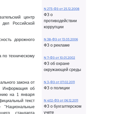
N 273-ФЗ от 25.12.2008
ФЗ о
ательский центр
противодействии
 дел Российской
коррупции
ность дорожного
N 38-ФЗ от 13.03.2006
ФЗ о рекламе
а по техническому
N 7-ФЗ от 10.01.2002
ФЗ об охране
окружающей среды
льного закона от
N 3-ФЗ от 07.02.2011
ФЗ о полиции
". Информация об
янию на 1 января
официальный текст
N 402-ФЗ от 06.12.2011
ФЗ о бухгалтерском
е "Национальные
учете
щего стандарта