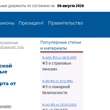
ьные документы по состоянию на:
06 августа 2026
Законы
Президент
Правительство
Популярные статьи
арственные
бования" (утв.
и материалы
N 400-ФЗ от 28.12.2013
ФЗ о страховых
йской
пенсиях
ные
N 69-ФЗ от 21.12.1994
рта от
ФЗ о пожарной
безопасности
N 40-ФЗ от 25.04.2002
ВАНИЮ