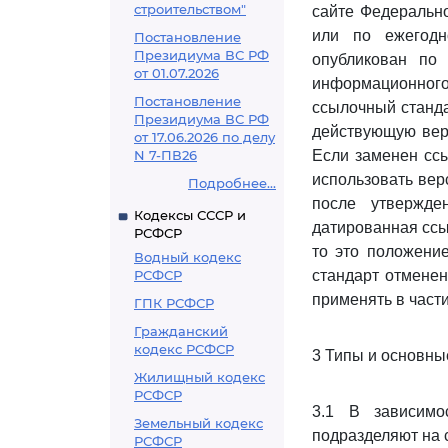
строительством"
сайте Федерально
или по ежегодн
Постановление
Президиума ВС РФ
опубликован по
от 01.07.2026
информационног
Постановление
ссылочный станда
Президиума ВС РФ
действующую верс
от 17.06.2026 по делу
N 7-ПВ26
Если заменен ссы
использовать вер
Подробнее...
после утвержде
Кодексы СССР и
датированная ссы
РСФСР
то это положени
Водный кодекс
РСФСР
стандарт отменен
применять в части
ГПК РСФСР
Гражданский
кодекс РСФСР
3 Типы и основн
Жилищный кодекс
РСФСР
3.1 В зависимо
Земельный кодекс
подразделяют на 
РСФСР