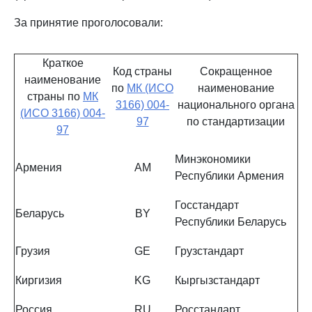
За принятие проголосовали:
Краткое
Код страны
Сокращенное
наименование
по
МК (ИСО
наименование
страны по
МК
3166) 004-
национального органа
(ИСО 3166) 004-
97
по стандартизации
97
Минэкономики
Армения
AM
Республики Армения
Госстандарт
Беларусь
BY
Республики Беларусь
Грузия
GE
Грузстандарт
Киргизия
KG
Кыргызстандарт
Россия
RU
Росстандарт