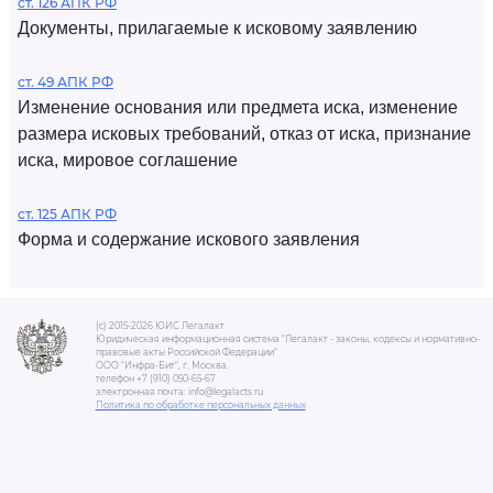
ст. 126 АПК РФ
Документы, прилагаемые к исковому заявлению
ст. 49 АПК РФ
Изменение основания или предмета иска, изменение
размера исковых требований, отказ от иска, признание
иска, мировое соглашение
ст. 125 АПК РФ
Форма и содержание искового заявления
(c) 2015-2026 ЮИС Легалакт
Юридическая информационная система "Легалакт - законы, кодексы и нормативно-
правовые акты Российской Федерации"
ООО "Инфра-Бит", г. Москва.
телефон +7 (910) 050-65-67
электронная почта: info@legalacts.ru
Политика по обработке персональных данных