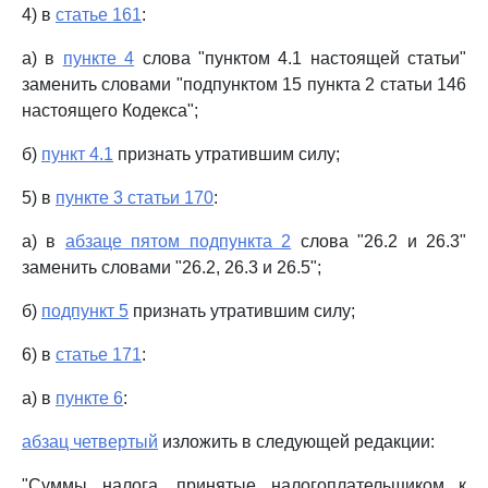
4) в
статье 161
:
а) в
пункте 4
слова "пунктом 4.1 настоящей статьи"
заменить словами "подпунктом 15 пункта 2 статьи 146
настоящего Кодекса";
б)
пункт 4.1
признать утратившим силу;
5) в
пункте 3 статьи 170
:
а) в
абзаце пятом подпункта 2
слова "26.2 и 26.3"
заменить словами "26.2, 26.3 и 26.5";
б)
подпункт 5
признать утратившим силу;
6) в
статье 171
:
а) в
пункте 6
:
абзац четвертый
изложить в следующей редакции:
"Суммы налога, принятые налогоплательщиком к