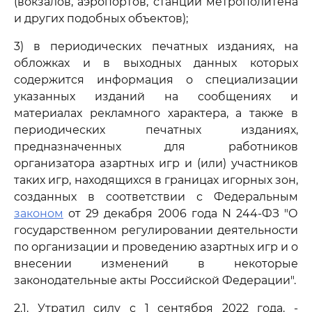
(вокзалов, аэропортов, станций метрополитена
и других подобных объектов);
3) в периодических печатных изданиях, на
обложках и в выходных данных которых
содержится информация о специализации
указанных изданий на сообщениях и
материалах рекламного характера, а также в
периодических печатных изданиях,
предназначенных для работников
организатора азартных игр и (или) участников
таких игр, находящихся в границах игорных зон,
созданных в соответствии с Федеральным
законом
от 29 декабря 2006 года N 244-ФЗ "О
государственном регулировании деятельности
по организации и проведению азартных игр и о
внесении изменений в некоторые
законодательные акты Российской Федерации".
2.1. Утратил силу с 1 сентября 2022 года. -