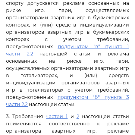
спорту допускается реклама основанных на
риске игр, пари, осуществляемых
организаторами азартных игр в букмекерских
конторах, и (или) средств индивидуализации
организаторов азартных игр в букмекерских
конторах с учетом требований,
предусмотренных
подпунктом "в" пункта 1
части 2.2
настоящей статьи, и реклама
основанных на риске игр, пари,
осуществляемых организаторами азартных игр
в тотализаторах, и (или) средств
индивидуализации организаторов азартных
игр в тотализаторах с учетом требований,
предусмотренных
подпунктом "б" пункта 3
части 2.2
настоящей статьи.
3. Требования
частей 1
и
2
настоящей статьи
применяются соответственно к рекламе
организатора азартных игр, рекламе