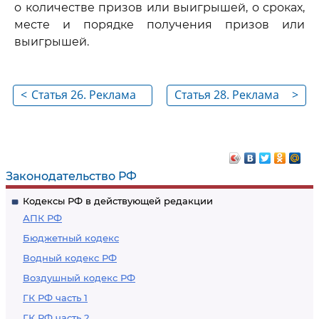
о количестве призов или выигрышей, о сроках,
месте и порядке получения призов или
выигрышей.
<
Статья 26. Реклама
Статья 28. Реклама
>
продукции военного
финансовых услуг и
назначения и
финансовой
оружия
деятельности
Законодательство РФ
Кодексы РФ в действующей редакции
АПК РФ
Бюджетный кодекс
Водный кодекс РФ
Воздушный кодекс РФ
ГК РФ часть 1
ГК РФ часть 2