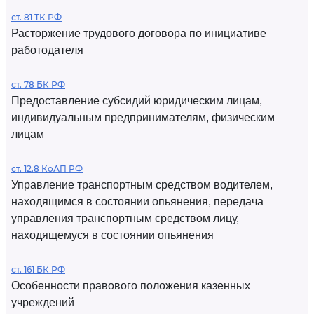
ст. 81 ТК РФ
Расторжение трудового договора по инициативе
работодателя
ст. 78 БК РФ
Предоставление субсидий юридическим лицам,
индивидуальным предпринимателям, физическим
лицам
ст. 12.8 КоАП РФ
Управление транспортным средством водителем,
находящимся в состоянии опьянения, передача
управления транспортным средством лицу,
находящемуся в состоянии опьянения
ст. 161 БК РФ
Особенности правового положения казенных
учреждений