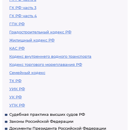
ГК РФ часть 3
ГК РФ часть 4
ГПК РФ
Градостроительный кодекс РФ
Жилищный кодекс РФ
КАС РФ
Кодекс внутреннего водного транспорта
Кодекс торгового мореплавания РФ
Семейный кодекс
ТК РФ
УИК РФ
УК РФ
УПК РФ
Судебная практика высших судов РФ
Законы Российской Федерации
Документы Президента Российской Федерации