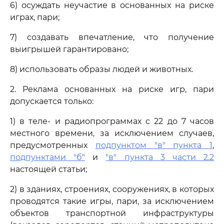
6) осуждать неучастие в основанных на риске
играх, пари;
7) создавать впечатление, что получение
выигрышей гарантировано;
8) использовать образы людей и животных.
2. Реклама основанных на риске игр, пари
допускается только:
1) в теле- и радиопрограммах с 22 до 7 часов
местного времени, за исключением случаев,
предусмотренных
подпунктом "в" пункта 1
,
подпунктами "б"
и
"в" пункта 3 части 2.2
настоящей статьи;
2) в зданиях, строениях, сооружениях, в которых
проводятся такие игры, пари, за исключением
объектов транспортной инфраструктуры