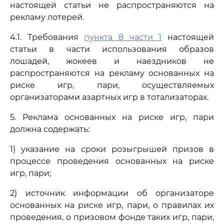
настоящей статьи не распространяются на
рекламу лотерей.
4.1. Требования
пункта 8 части 1
настоящей
статьи в части использования образов
лошадей, жокеев и наездников не
распространяются на рекламу основанных на
риске игр, пари, осуществляемых
организаторами азартных игр в тотализаторах.
5. Реклама основанных на риске игр, пари
должна содержать:
1) указание на сроки розыгрышей призов в
процессе проведения основанных на риске
игр, пари;
2) источник информации об организаторе
основанных на риске игр, пари, о правилах их
проведения, о призовом фонде таких игр, пари,