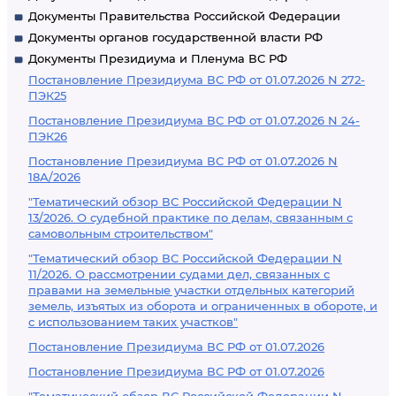
Документы Правительства Российской Федерации
Документы органов государственной власти РФ
Документы Президиума и Пленума ВС РФ
Постановление Президиума ВС РФ от 01.07.2026 N 272-
ПЭК25
Постановление Президиума ВС РФ от 01.07.2026 N 24-
ПЭК26
Постановление Президиума ВС РФ от 01.07.2026 N
18А/2026
"Тематический обзор ВС Российской Федерации N
13/2026. О судебной практике по делам, связанным с
самовольным строительством"
"Тематический обзор ВС Российской Федерации N
11/2026. О рассмотрении судами дел, связанных с
правами на земельные участки отдельных категорий
земель, изъятых из оборота и ограниченных в обороте, и
с использованием таких участков"
Постановление Президиума ВС РФ от 01.07.2026
Постановление Президиума ВС РФ от 01.07.2026