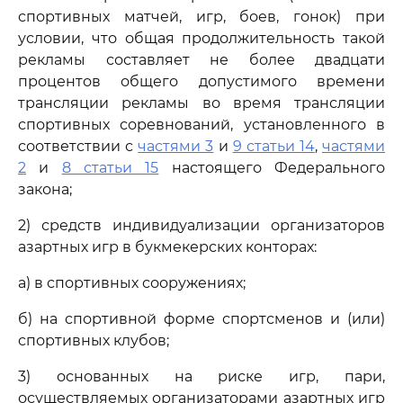
спортивных матчей, игр, боев, гонок) при
условии, что общая продолжительность такой
рекламы составляет не более двадцати
процентов общего допустимого времени
трансляции рекламы во время трансляции
спортивных соревнований, установленного в
соответствии с
частями 3
и
9 статьи 14
,
частями
2
и
8 статьи 15
настоящего Федерального
закона;
2) средств индивидуализации организаторов
азартных игр в букмекерских конторах:
а) в спортивных сооружениях;
б) на спортивной форме спортсменов и (или)
спортивных клубов;
3) основанных на риске игр, пари,
осуществляемых организаторами азартных игр