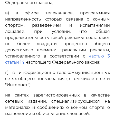
Федерального закона;
в) в эфире телеканалов, программная
направленность которых связана с конным
спортом, разведением и испытаниями
лошадей, при условии, что общая
продолжительность такой рекламы составляет
не более двадцати процентов общего
допустимого времени трансляции рекламы,
установленного в соответствии с
частью 3
статьи 14
настоящего Федерального закона;
г) в информационно-телекоммуникационных
сетях общего пользования (в том числе в сети
"Интернет"):
на сайтах, зарегистрированных в качестве
сетевых изданий, специализирующихся на
материалах и сообщениях о конном спорте, о
разведении и об испытаниях лошадей;