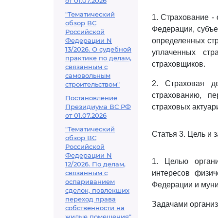
от 01.07.2026
"Тематический
1. Страхование -
обзор ВС
Федерации, субъе
Российской
Федерации N
определенных ст
13/2026. О судебной
уплаченных стр
практике по делам,
страховщиков.
связанным с
самовольным
2. Страховая д
строительством"
страхованию, пе
Постановление
Президиума ВС РФ
страховых актуар
от 01.07.2026
"Тематический
Статья 3. Цель и
обзор ВС
Российской
Федерации N
1. Целью орган
12/2026. По делам,
связанным с
интересов физич
оспариванием
Федерации и муни
сделок, повлекших
переход права
Задачами организ
собственности на
жилые помещения"