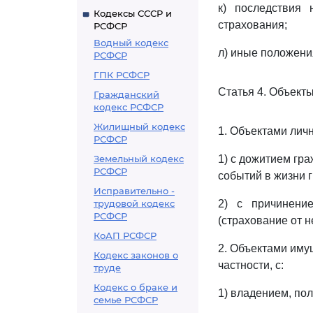
к) последствия 
Кодексы СССР и
страхования;
РСФСР
Водный кодекс
л) иные положени
РСФСР
ГПК РСФСР
Статья 4. Объект
Гражданский
кодекс РСФСР
Жилищный кодекс
1. Объектами лич
РСФСР
Земельный кодекс
1) с дожитием гра
РСФСР
событий в жизни 
Исправительно -
трудовой кодекс
2) с причинени
РСФСР
(страхование от н
КоАП РСФСР
2. Объектами иму
Кодекс законов о
частности, с:
труде
Кодекс о браке и
1) владением, по
семье РСФСР