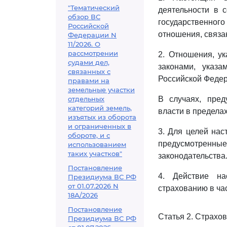
"Тематический
деятельности в 
обзор ВС
государственног
Российской
отношения, связа
Федерации N
11/2026. О
рассмотрении
2. Отношения, у
судами дел,
законами, указа
связанных с
Российской Федер
правами на
земельные участки
отдельных
В случаях, пре
категорий земель,
власти в предела
изъятых из оборота
и ограниченных в
3. Для целей на
обороте, и с
предусмотренные 
использованием
таких участков"
законодательства
Постановление
4. Действие на
Президиума ВС РФ
от 01.07.2026 N
страхованию в ча
18А/2026
Постановление
Статья 2. Страхов
Президиума ВС РФ