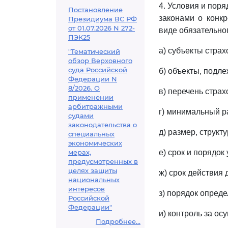
4. Условия и пор
Постановление
законами о конкр
Президиума ВС РФ
от 01.07.2026 N 272-
виде обязательно
ПЭК25
а) субъекты страх
"Тематический
обзор Верховного
суда Российской
б) объекты, подл
Федерации N
8/2026. О
в) перечень страх
применении
арбитражными
г) минимальный р
судами
законодательства о
д) размер, структ
специальных
экономических
мерах,
е) срок и порядок
предусмотренных в
целях защиты
ж) срок действия 
национальных
интересов
з) порядок опред
Российской
Федерации"
и) контроль за о
Подробнее...