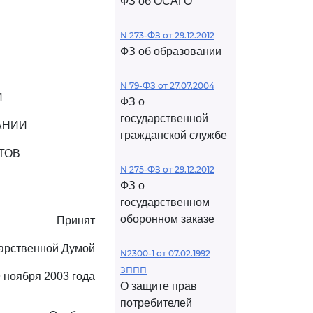
ФЗ об ОСАГО
N 273-ФЗ от 29.12.2012
ФЗ об образовании
N 79-ФЗ от 27.07.2004
И
ФЗ о
государственной
АНИИ
гражданской службе
ТОВ
N 275-ФЗ от 29.12.2012
ФЗ о
государственном
оборонном заказе
Принят
арственной Думой
N2300-1 от 07.02.1992
ЗППП
 ноября 2003 года
О защите прав
потребителей