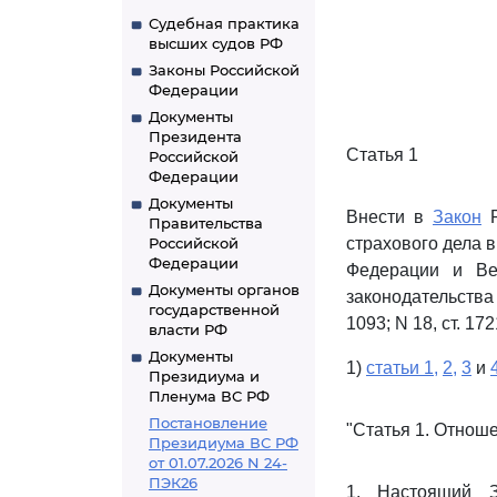
Судебная практика
высших судов РФ
Законы Российской
Федерации
Документы
Президента
Статья 1
Российской
Федерации
Документы
Внести в
Закон
Р
Правительства
Российской
страхового дела 
Федерации
Федерации и Ве
Документы органов
законодательства 
государственной
1093; N 18, ст. 1
власти РФ
Документы
1)
статьи 1,
2,
3
и
Президиума и
Пленума ВС РФ
Постановление
"Статья 1. Отнош
Президиума ВС РФ
от 01.07.2026 N 24-
ПЭК26
1. Настоящий 