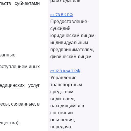
работодателя
льств субъектами
ст. 78 БК РФ
Предоставление
субсидий
юридическим лицам,
индивидуальным
предпринимателям,
занные:
физическим лицам
наступлением иных
ст. 12.8 КоАП РФ
Управление
транспортным
дицинских услуг
средством
водителем,
есы, связанные, в
находящимся в
состоянии
опьянения,
ущества);
передача