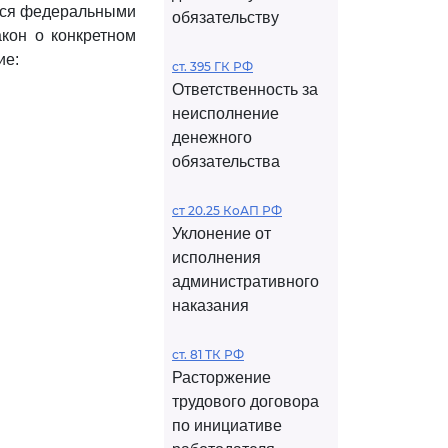
ются федеральными
обязательству
акон о конкретном
ие:
ст. 395 ГК РФ
Ответственность за
неисполнение
денежного
обязательства
ст 20.25 КоАП РФ
Уклонение от
исполнения
административного
наказания
ст. 81 ТК РФ
Расторжение
трудового договора
по инициативе