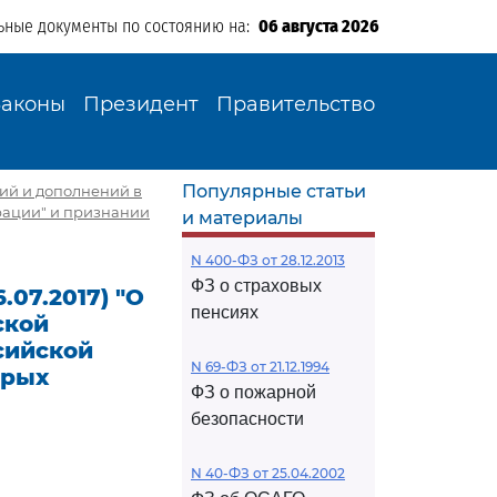
ьные документы по состоянию на:
06 августа 2026
Законы
Президент
Правительство
Популярные статьи
ений и дополнений в
рации" и признании
и материалы
N 400-ФЗ от 28.12.2013
ФЗ о страховых
.07.2017) "О
пенсиях
ской
сийской
N 69-ФЗ от 21.12.1994
орых
ФЗ о пожарной
безопасности
N 40-ФЗ от 25.04.2002