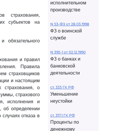
исполнительном
производстве
в страхования,
их субъектов на
N 53-ФЗ от 28.03.1998
ФЗ о воинской
службе
и обязательного
N 395-1 от 02.12.1990
ФЗ о банках и
ахования и правил
банковской
вления. Правила
деятельности
ием страховщиков
рации и настоящим
х страхования, о
ст. 333 ГК РФ
Уменьшение
суммы, страхового
неустойки
ия, исполнения и
, об определении
 случаях отказа в
ст. 317.1 ГК РФ
Проценты по
денежному