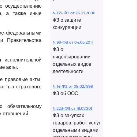
по осуществлению
ла, а также иные
N 135-ФЗ от 26.07.2006
ФЗ о защите
конкуренции
кже федеральными
ми Правительства
N 99-ФЗ от 04.05.2011
ФЗ о
лицензировании
 исполнительной
отдельных видов
ые акты.
деятельности
е правовые акты,
частью страхового
N 14-ФЗ от 08.02.1998
ФЗ об ООО
о обязательному
N 223-ФЗ от 18.07.2011
х отношений.
ФЗ о закупках
товаров, работ, услуг
отдельными видами