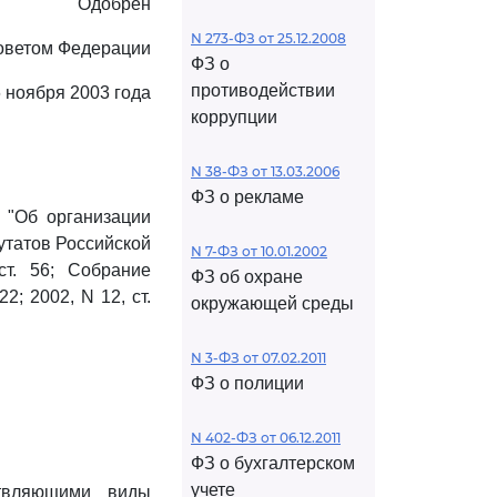
Одобрен
N 273-ФЗ от 25.12.2008
оветом Федерации
ФЗ о
противодействии
 ноября 2003 года
коррупции
N 38-ФЗ от 13.03.2006
ФЗ о рекламе
 "Об организации
утатов Российской
N 7-ФЗ от 10.01.2002
т. 56; Собрание
ФЗ об охране
2; 2002, N 12, ст.
окружающей среды
N 3-ФЗ от 07.02.2011
ФЗ о полиции
N 402-ФЗ от 06.12.2011
ФЗ о бухгалтерском
учете
твляющими виды