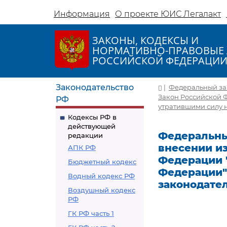
Информация
О проекте ЮИС Легалакт
ЗАКОНЫ, КОДЕКСЫ И
НОРМАТИВНО-ПРАВОВЫЕ 
РОССИЙСКОЙ ФЕДЕРАЦИ
Законодательство
|
Федеральный зако
Закон Российской 
РФ
утратившими силу 
Кодексы РФ в
действующей
Федеральный 
редакции
внесении и
АПК РФ
Федерации 
Бюджетный кодекс
Федерации"
Водный кодекс РФ
законодате
Воздушный кодекс
РФ
ГК РФ часть 1