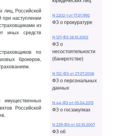
юридических лиц
х лиц, Российской
N 2202-1 от 17.01.1992
й при наступлении
ФЗ о прокуратуре
страховщиками из
ет иных средств
N 127-ФЗ 26.10.2002
ФЗ о
несостоятельности
страховщиков по
(банкротстве)
аховых брокеров,
страхованием.
N 152-ФЗ от 27.07.2006
ФЗ о персональных
данных
ы имущественных
N 44-ФЗ от 05.04.2013
ектов Российской
ФЗ о госзакупках
ев.
N 229-ФЗ от 02.10.2007
ФЗ об