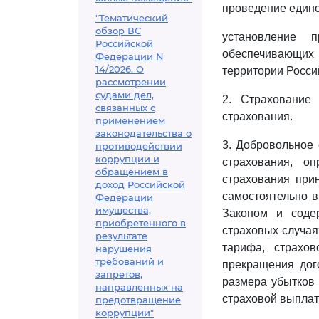
проведение едино
"Тематический
обзор ВС
установление 
Российской
обеспечивающих
Федерации N
14/2026. О
территории Росси
рассмотрении
судами дел,
2. Страхование
связанных с
страхования.
применением
законодательства о
3. Добровольное 
противодействии
коррупции и
страхования, о
обращением в
страхования при
доход Российской
самостоятельно в
Федерации
имущества,
Законом и содер
приобретенного в
страховых случая
результате
тарифа, страхов
нарушения
требований и
прекращения дог
запретов,
размера убытков 
направленных на
страховой выплат
предотвращение
коррупции"