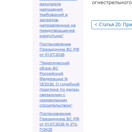
огнестрельного
результате
нарушения
требований и
запретов,
<
Статья 20. П
направленных на
предотвращение
коррупции"
Постановление
Президиума ВС РФ
от 01.07.2026
"Тематический
обзор ВС
Российской
Федерации N
13/2026. О судебной
практике по делам,
связанным с
самовольным
строительством"
Постановление
Президиума ВС РФ
от 01.07.2026 N 272-
ПЭК25