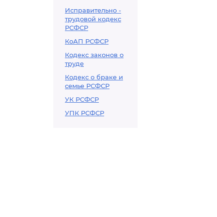
Исправительно -
трудовой кодекс
РСФСР
КоАП РСФСР
Кодекс законов о
труде
Кодекс о браке и
семье РСФСР
УК РСФСР
УПК РСФСР