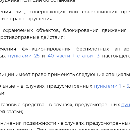
рудника полиции об остановке;
ления лиц, совершающих или совершивших пре
ные правонарушения;
ы охраняемых объектов, блокирования движения 
ротивоправные действия;
ечения функционирования беспилотных аппар
ных
пунктами 25
и
40 части 1 статьи 13
настоящег
олиции имеет право применять следующие специальн
альные - в случаях, предусмотренных
пунктами 1
-
5
и;
 газовые средства - в случаях, предусмотренных
пун
й статьи;
раничения подвижности - в случаях, предусмотренны