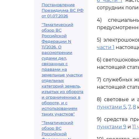
6 части 1
насто
Постановление
сотрудник поли
Президиума ВС РФ
от 01.07.2026
4) специаль
"Тематический
предусмотрен
обзор ВС
Российской
5) электрошоко
Федерации N
11/2026. О
части 1
настояще
рассмотрении
судами дел,
6) светошоковы
связанных с
настоящей стать
правами на
земельные участки
7) служебных ж
отдельных
категорий земель,
настоящей стать
изъятых из оборота
и ограниченных в
8) световые и 
обороте, и с
пунктами 5
,
7
,
8
использованием
таких участков"
9) средства пр
"Тематический
пунктами 9
и
11 
обзор ВС
Российской