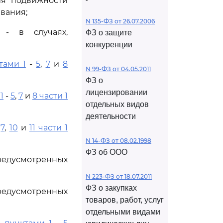
ия подвижности
вания;
N 135-ФЗ от 26.07.2006
- в случаях,
ФЗ о защите
конкуренции
тами 1
-
5
,
7
и
8
N 99-ФЗ от 04.05.2011
ФЗ о
лицензировании
1
-
5
,
7
и
8 части 1
отдельных видов
деятельности
-
7
,
10
и
11 части 1
N 14-ФЗ от 08.02.1998
ФЗ об ООО
предусмотренных
N 223-ФЗ от 18.07.2011
ФЗ о закупках
предусмотренных
товаров, работ, услуг
отдельными видами