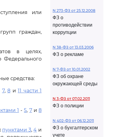
N 273-ФЗ от 25.12.2008
ступления или
ФЗ о
противодействии
групп граждан,
коррупции
N 38-ФЗ от 13.03.2006
атов в целях,
ФЗ о рекламе
о Федерального
N 7-ФЗ от 10.01.2002
ФЗ об охране
ые средства:
окружающей среды
,
7
,
8
и
11 части 1
N 3-ФЗ от 07.02.2011
ФЗ о полиции
ктами 1
-
5
,
7
и
8
N 402-ФЗ от 06.12.2011
ФЗ о бухгалтерском
х
пунктами 3
,
4
и
учете