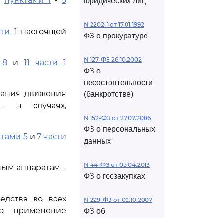
х
пунктами 1
-
5
юридических лиц
N 2202-1 от 17.01.1992
сти 1
настоящей
ФЗ о прокуратуре
N 127-ФЗ 26.10.2002
,
8
и
11 части 1
ФЗ о
несостоятельности
ования движения
(банкротстве)
 - в случаях,
N 152-ФЗ от 27.07.2006
ФЗ о персональных
ктами 5
и
7 части
данных
N 44-ФЗ от 05.04.2013
ным аппаратам -
ФЗ о госзакупках
едства во всех
N 229-ФЗ от 02.10.2007
о применение
ФЗ об