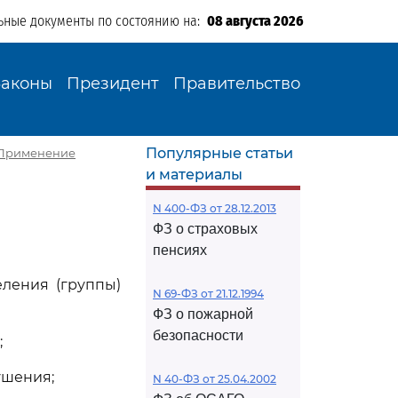
ьные документы по состоянию на:
08 августа 2026
Законы
Президент
Правительство
Популярные статьи
. Применение
и материалы
N 400-ФЗ от 28.12.2013
ФЗ о страховых
пенсиях
еления (группы)
N 69-ФЗ от 21.12.1994
ФЗ о пожарной
безопасности
;
ушения;
N 40-ФЗ от 25.04.2002