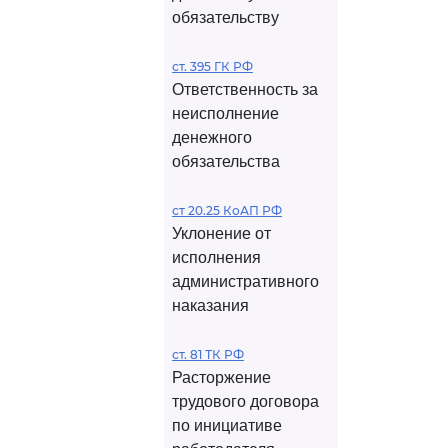
обязательству
ст. 395 ГК РФ
Ответственность за
неисполнение
денежного
обязательства
ст 20.25 КоАП РФ
Уклонение от
исполнения
административного
наказания
ст. 81 ТК РФ
Расторжение
трудового договора
по инициативе