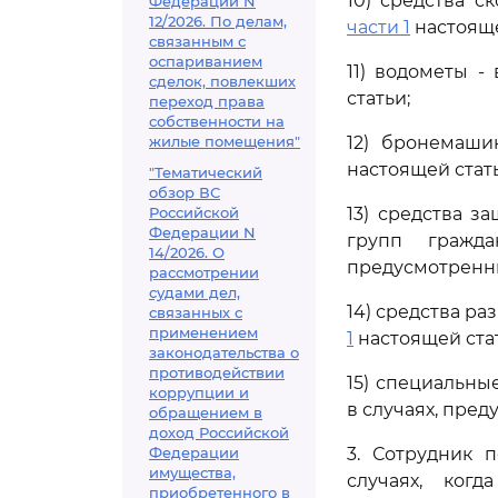
10) средства 
Федерации N
12/2026. По делам,
части 1
настояще
связанным с
оспариванием
11) водометы -
сделок, повлекших
статьи;
переход права
собственности на
жилые помещения"
12) бронемаши
настоящей стать
"Тематический
обзор ВС
Российской
13) средства з
Федерации N
групп гражда
14/2026. О
предусмотрен
рассмотрении
судами дел,
14) средства р
связанных с
применением
1
настоящей ста
законодательства о
противодействии
15) специальны
коррупции и
в случаях, пре
обращением в
доход Российской
Федерации
3. Сотрудник 
имущества,
случаях, ког
приобретенного в