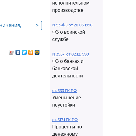
исполнительном
производстве
аничения,
>
N 53-ФЗ от 28.03.1998
ФЗ о воинской
м
службе
N 395-1 от 02.12.1990
ФЗ о банках и
банковской
деятельности
ст. 333 ГК РФ
Уменьшение
неустойки
ст. 317.1 ГК РФ
Проценты по
денежному