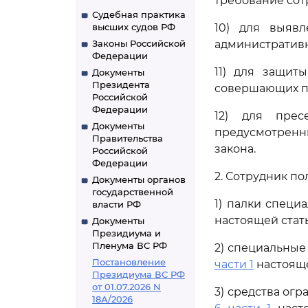
требование сот
Судебная практика
высших судов РФ
10) для выяв
Законы Российской
административ
Федерации
11) для защит
Документы
Президента
совершающих п
Российской
Федерации
12) для прес
Документы
предусмотрен
Правительства
закона.
Российской
Федерации
2. Сотрудник п
Документы органов
государственной
1) палки специ
власти РФ
настоящей стать
Документы
Президиума и
Пленума ВС РФ
2) специальные
Постановление
части 1
настояще
Президиума ВС РФ
от 01.07.2026 N
3) средства ог
18А/2026