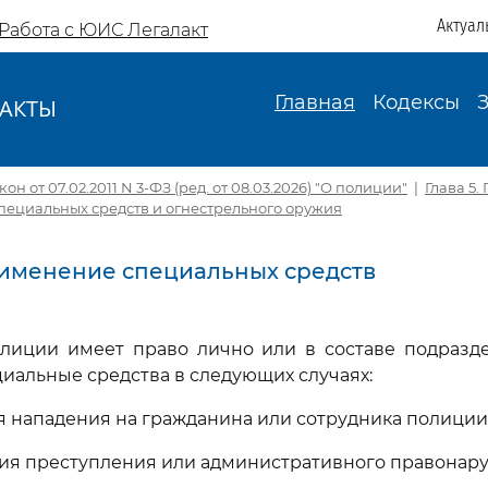
Актуал
Работа с ЮИС Легалакт
Главная
Кодексы
АКТЫ
И
н от 07.02.2011 N 3-ФЗ (ред. от 08.03.2026) "О полиции"
|
Глава 5
пециальных средств и огнестрельного оружия
Применение специальных средств
олиции имеет право лично или в составе подразд
иальные средства в следующих случаях:
ия нападения на гражданина или сотрудника полиции
ния преступления или административного правонар