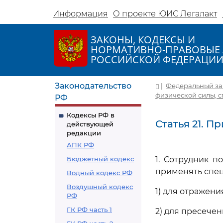
Информация
О проекте ЮИС Легалакт
ЗАКОНЫ, КОДЕКСЫ И
НОРМАТИВНО-ПРАВОВЫЕ 
РОССИЙСКОЙ ФЕДЕРАЦИ
Законодательство
|
Федеральный зако
физической силы, с
РФ
Кодексы РФ в
Статья 21. 
действующей
редакции
АПК РФ
Бюджетный кодекс
1. Сотрудник п
применять спец
Водный кодекс РФ
Воздушный кодекс
1) для отражен
РФ
ГК РФ часть 1
2) для пресече