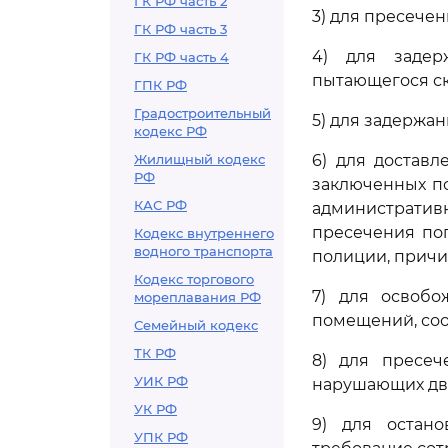
ГК РФ часть 2
3) для пресече
ГК РФ часть 3
4) для задер
ГК РФ часть 4
пытающегося ск
ГПК РФ
Градостроительный
5) для задержан
кодекс РФ
Жилищный кодекс
6) для достав
РФ
заключенных по
КАС РФ
административн
пресечения поп
Кодекс внутреннего
водного транспорта
полиции, причи
Кодекс торгового
7) для освобо
мореплавания РФ
помещений, соо
Семейный кодекс
ТК РФ
8) для пресеч
УИК РФ
нарушающих дви
УК РФ
9) для остано
УПК РФ