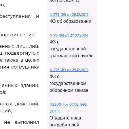
ФЗ об ОСАГО
и;
N 273-ФЗ от 29.12.2012
реступления и
ФЗ об образовании
сопротивление;
N 79-ФЗ от 27.07.2004
ФЗ о
нных лиц, лиц,
государственной
ц, подвергнутых
гражданской службе
а также в целях
ения сотруднику
N 275-ФЗ от 29.12.2012
ФЗ о
государственном
ченных зданий,
оборонном заказе
ов;
вных действий,
N2300-1 от 07.02.1992
аций;
ЗППП
О защите прав
го не выполнил
потребителей