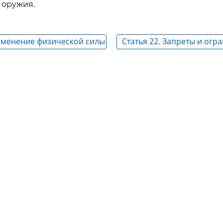
 оружия.
рименение физической силы
Статья 22. Запреты и огр
связанные с применение
специальных средств