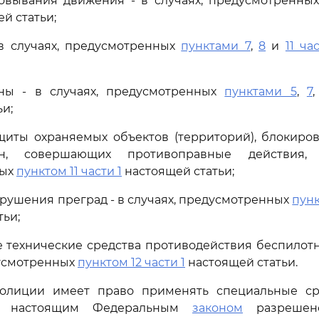
сковывания движения - в случаях, предусмотренны
й статьи;
 в случаях, предусмотренных
пунктами 7
,
8
и
11 ча
ны - в случаях, предусмотренных
пунктами 5
,
7
и;
ащиты охраняемых объектов (территорий), блокир
н, совершающих противоправные действия,
ных
пунктом 11 части 1
настоящей статьи;
азрушения преград - в случаях, предусмотренных
пун
тьи;
е технические средства противодействия беспилот
дусмотренных
пунктом 12 части 1
настоящей статьи.
полиции имеет право применять специальные ср
да настоящим Федеральным
законом
разрешен